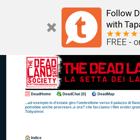
Follow D
with Tap
FREE - o
DeadHome
DeadChat [0]
DeadMap
...ad esempio io d'estate giro l'ombrellone verso il palazzo di fian
potrebbe anche procreare..e ora? che facciamo i film erotici gratu
Tobyamos
Indice