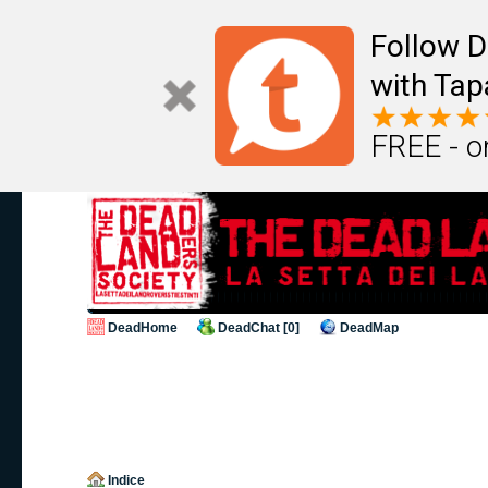
Follow D
with Tap
FREE - o
DeadHome
DeadChat [0]
DeadMap
Indice