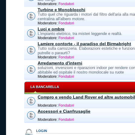
Moderatore:
Fondatori
Turbine e Monoblocchi
Tutto quel che riguarda i motori dal filtro dell'aria alla ma
centralina all'albero motore.
Moderatore:
Fondatori
Luci e ombre
L'impianto elettrico, tra misteri leggende e realtà.
Moderatore:
Fondatori
Lamiere contorte - il paradiso del Birmabright
Tutto sulla carrozzeria. Elaborazioni estetiche e funzion
putrelle o paraurti?
Moderatore:
Fondatori
Arredamento d'interni
soluzioni, invenzioni e riparazioni indoor per rendere con
abitabile ed ospitale il nostro monolocale su ruote
Moderatore:
Fondatori
LA BANCARELLA
Compro e vendo Land Rover ed altre automobil
Moderatore:
Fondatori
Accessori e Cianfrusaglie
Moderatore:
Fondatori
LOGIN