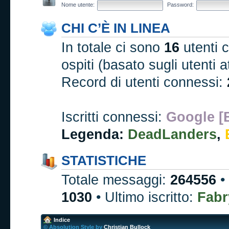
Nome utente:
Password:
CHI C’È IN LINEA
In totale ci sono
16
utenti c
ospiti (basato sugli utenti at
Record di utenti connessi:
Iscritti connessi:
Google [
Legenda:
DeadLanders
,
STATISTICHE
Totale messaggi:
264556
•
1030
• Ultimo iscritto:
Fabr
Indice
© Absolution Style by
Christian Bullock