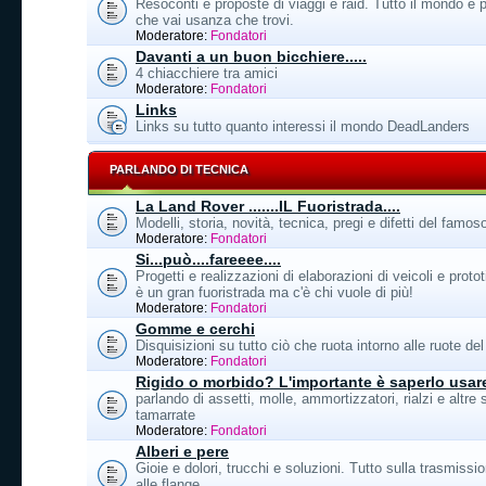
Resoconti e proposte di viaggi e raid. Tutto il mondo 
che vai usanza che trovi.
Moderatore:
Fondatori
Davanti a un buon bicchiere.....
4 chiacchiere tra amici
Moderatore:
Fondatori
Links
Links su tutto quanto interessi il mondo DeadLanders
PARLANDO DI TECNICA
La Land Rover .......IL Fuoristrada....
Modelli, storia, novità, tecnica, pregi e difetti del famo
Moderatore:
Fondatori
Si...può....fareeee....
Progetti e realizzazioni di elaborazioni di veicoli e protot
è un gran fuoristrada ma c'è chi vuole di più!
Moderatore:
Fondatori
Gomme e cerchi
Disquisizioni su tutto ciò che ruota intorno alle ruote d
Moderatore:
Fondatori
Rigido o morbido? L'importante è saperlo usar
parlando di assetti, molle, ammortizzatori, rialzi e altre
tamarrate
Moderatore:
Fondatori
Alberi e pere
Gioie e dolori, trucchi e soluzioni. Tutto sulla trasmissio
alle flange