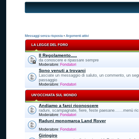
Messaggi senza risposta
•
Argomenti attivi
LA LEGGE DEL FORO
Il Regolamento.....
da conoscere e ripassare sempre
Moderatore:
Fondatori
Sono venuti a trovarci
Lasciate un messaggio di saluto, un commento, un segn
passaggio
Moderatore:
Fondatori
UN'OCCHIATA SUL MONDO
Andiamo a farci riconoscere
raduni, scampagnate, fiere, feste paesane.......menù ricc
Moderatore:
Fondatori
Raduni monomarca Land Rover
Moderatore:
Fondatori
Giringiro