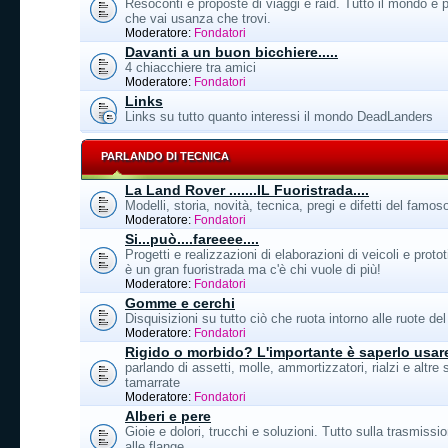
Resoconti e proposte di viaggi e raid. Tutto il mondo 
che vai usanza che trovi.
Moderatore:
Fondatori
Davanti a un buon bicchiere.....
4 chiacchiere tra amici
Moderatore:
Fondatori
Links
Links su tutto quanto interessi il mondo DeadLanders
PARLANDO DI TECNICA
La Land Rover .......IL Fuoristrada....
Modelli, storia, novità, tecnica, pregi e difetti del famo
Moderatore:
Fondatori
Si...può....fareeee....
Progetti e realizzazioni di elaborazioni di veicoli e protot
è un gran fuoristrada ma c'è chi vuole di più!
Moderatore:
Fondatori
Gomme e cerchi
Disquisizioni su tutto ciò che ruota intorno alle ruote d
Moderatore:
Fondatori
Rigido o morbido? L'importante è saperlo usar
parlando di assetti, molle, ammortizzatori, rialzi e altre
tamarrate
Moderatore:
Fondatori
Alberi e pere
Gioie e dolori, trucchi e soluzioni. Tutto sulla trasmissio
alle flange