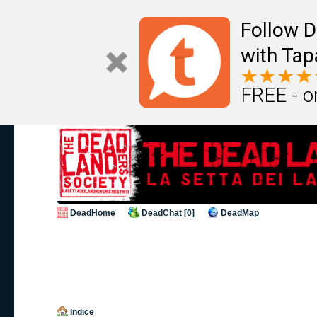
Follow D
with Tap
FREE - o
DeadHome
DeadChat [0]
DeadMap
Indice