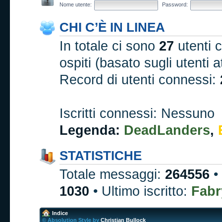
Nome utente:
Password:
CHI C’È IN LINEA
In totale ci sono
27
utenti c
ospiti (basato sugli utenti at
Record di utenti connessi:
Iscritti connessi: Nessuno
Legenda:
DeadLanders
,
STATISTICHE
Totale messaggi:
264556
•
1030
• Ultimo iscritto:
Fabr
Indice
© Absolution Style by
Christian Bullock