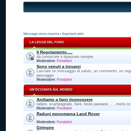
Messaggi senza risposta
•
Argomenti attivi
LA LEGGE DEL FORO
Il Regolamento.....
da conoscere e ripassare sempre
Moderatore:
Fondatori
Sono venuti a trovarci
Lasciate un messaggio di saluto, un commento, un segn
passaggio
Moderatore:
Fondatori
UN'OCCHIATA SUL MONDO
Andiamo a farci riconoscere
raduni, scampagnate, fiere, feste paesane.......menù ricc
Moderatore:
Fondatori
Raduni monomarca Land Rover
Moderatore:
Fondatori
Giringiro