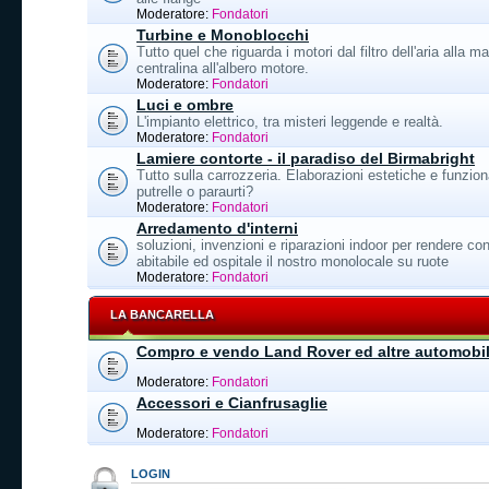
Moderatore:
Fondatori
Turbine e Monoblocchi
Tutto quel che riguarda i motori dal filtro dell'aria alla ma
centralina all'albero motore.
Moderatore:
Fondatori
Luci e ombre
L'impianto elettrico, tra misteri leggende e realtà.
Moderatore:
Fondatori
Lamiere contorte - il paradiso del Birmabright
Tutto sulla carrozzeria. Elaborazioni estetiche e funzion
putrelle o paraurti?
Moderatore:
Fondatori
Arredamento d'interni
soluzioni, invenzioni e riparazioni indoor per rendere con
abitabile ed ospitale il nostro monolocale su ruote
Moderatore:
Fondatori
LA BANCARELLA
Compro e vendo Land Rover ed altre automobil
Moderatore:
Fondatori
Accessori e Cianfrusaglie
Moderatore:
Fondatori
LOGIN