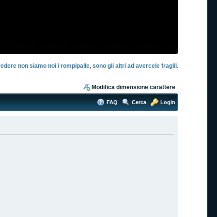
edere non siamo noi i rompipalle, sono gli altri ad avercele fragili.
Modifica dimensione carattere
FAQ
Cerca
Login