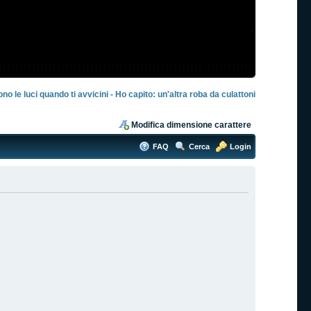
ono le luci quando ti avvicini - Ho capito: un'altra roba da culattoni
Modifica dimensione carattere
FAQ
Cerca
Login