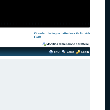
Ricorda.... la lingua batte dove il clito ride
Yeah
Modifica dimensione carattere
FAQ
Cerca
Login