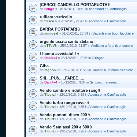
[CERCO] CANCELLO PORTARUOTA
da
Brugo
» 10/01/2011, 10:40 in
Accessori e Cianfrusaglie
rulliera verricello
da
fiasco
» 06/01/2011, 21:47 in
Accessori e Cianfrusaglie
BARRA PORTAFARI
da
immosal
» 01/01/2011, 23:59 in
Davanti a un buon bicchiere....
urgente uscita santo stefano
da
oTToV8
» 25/12/2010, 21:57 in
Andiamo a farci riconoscere
l hanno avvistato!!!
da
Dani4x4
» 23/12/2010, 17:08 in
Giringiro
Giba
da
ragno66
» 17/12/2010, 11:23 in
Davanti a un buon bicchiere....
SIII....PUò.....FAREE......
da
Dani4x4
» 15/12/2010, 9:34 in
Si...può....fareeee....
Vendo cambio e riduttore rang
da
Tiburzi
» 12/12/2010, 0:39 in
Accessori e Cianfrusaglie
Vendo turbo range rover
da
Tiburzi
» 12/12/2010, 0:35 in
Accessori e Cianfrusaglie
Vendo puntoni disco 200
da
Tiburzi
» 12/12/2010, 0:28 in
Accessori e Cianfrusaglie
Vendo Semiassi 200 e 300
da
Tiburzi
» 12/12/2010, 0:26 in
Accessori e Cianfrusaglie