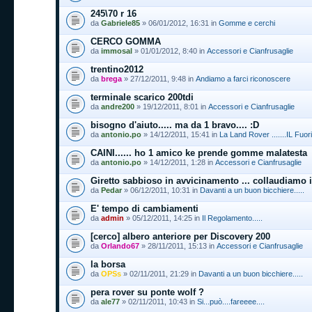
245\70 r 16
da
Gabriele85
» 06/01/2012, 16:31 in
Gomme e cerchi
CERCO GOMMA
da
immosal
» 01/01/2012, 8:40 in
Accessori e Cianfrusaglie
trentino2012
da
brega
» 27/12/2011, 9:48 in
Andiamo a farci riconoscere
terminale scarico 200tdi
da
andre200
» 19/12/2011, 8:01 in
Accessori e Cianfrusaglie
bisogno d'aiuto..... ma da 1 bravo.... :D
da
antonio.po
» 14/12/2011, 15:41 in
La Land Rover .......IL Fuori
CAINI...... ho 1 amico ke prende gomme malatesta
da
antonio.po
» 14/12/2011, 1:28 in
Accessori e Cianfrusaglie
Giretto sabbioso in avvicinamento ... collaudiamo i
da
Pedar
» 06/12/2011, 10:31 in
Davanti a un buon bicchiere.....
E' tempo di cambiamenti
da
admin
» 05/12/2011, 14:25 in
Il Regolamento.....
[cerco] albero anteriore per Discovery 200
da
Orlando67
» 28/11/2011, 15:13 in
Accessori e Cianfrusaglie
la borsa
da
OPSs
» 02/11/2011, 21:29 in
Davanti a un buon bicchiere.....
pera rover su ponte wolf ?
da
ale77
» 02/11/2011, 10:43 in
Si...può....fareeee....