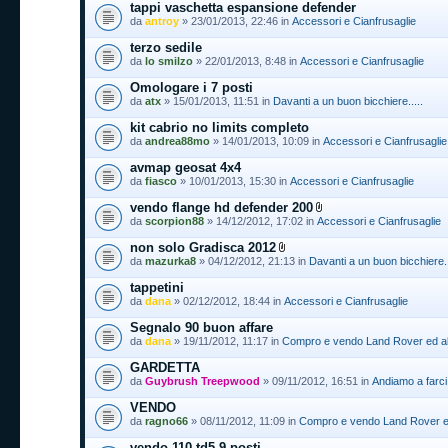
tappi vaschetta espansione defender
da
antroy
» 23/01/2013, 22:46 in
Accessori e Cianfrusaglie
terzo sedile
da
lo smilzo
» 22/01/2013, 8:48 in
Accessori e Cianfrusaglie
Omologare i 7 posti
da
atx
» 15/01/2013, 11:51 in
Davanti a un buon bicchiere.....
kit cabrio no limits completo
da
andrea88mo
» 14/01/2013, 10:09 in
Accessori e Cianfrusaglie
avmap geosat 4x4
da
fiasco
» 10/01/2013, 15:30 in
Accessori e Cianfrusaglie
vendo flange hd defender 200
da
scorpion88
» 14/12/2012, 17:02 in
Accessori e Cianfrusaglie
non solo Gradisca 2012
da
mazurka8
» 04/12/2012, 21:13 in
Davanti a un buon bicchiere..
tappetini
da
dana
» 02/12/2012, 18:44 in
Accessori e Cianfrusaglie
Segnalo 90 buon affare
da
dana
» 19/11/2012, 11:17 in
Compro e vendo Land Rover ed alt
GARDETTA
da
Guybrush Treepwood
» 09/11/2012, 16:51 in
Andiamo a farci
VENDO
da
ragno66
» 08/11/2012, 11:09 in
Compro e vendo Land Rover ed 
vendo 110 td5 9 posti