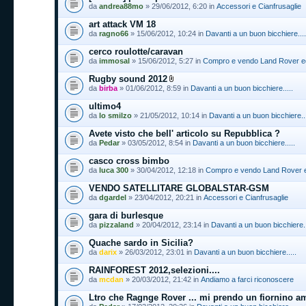
da
andrea88mo
» 29/06/2012, 6:20 in
Accessori e Cianfrusaglie
art attack VM 18
da
ragno66
» 15/06/2012, 10:24 in
Davanti a un buon bicchiere....
cerco roulotte/caravan
da
immosal
» 15/06/2012, 5:27 in
Compro e vendo Land Rover ed 
Rugby sound 2012
da
birba
» 01/06/2012, 8:59 in
Davanti a un buon bicchiere.....
ultimo4
da
lo smilzo
» 21/05/2012, 10:14 in
Davanti a un buon bicchiere...
Avete visto che bell' articolo su Repubblica ?
da
Pedar
» 03/05/2012, 8:54 in
Davanti a un buon bicchiere.....
casco cross bimbo
da
luca 300
» 30/04/2012, 12:18 in
Compro e vendo Land Rover ed
VENDO SATELLITARE GLOBALSTAR-GSM
da
dgardel
» 23/04/2012, 20:21 in
Accessori e Cianfrusaglie
gara di burlesque
da
pizzaland
» 20/04/2012, 23:14 in
Davanti a un buon bicchiere..
Quache sardo in Sicilia?
da
darix
» 26/03/2012, 23:01 in
Davanti a un buon bicchiere.....
RAINFOREST 2012,selezioni....
da
mcdan
» 20/03/2012, 21:42 in
Andiamo a farci riconoscere
Ltro che Ragnge Rover ... mi prendo un fiornino a