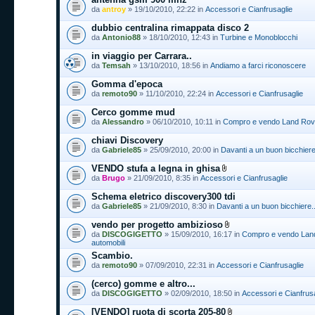
da
antroy
» 19/10/2010, 22:22 in
Accessori e Cianfrusaglie
dubbio centralina rimappata disco 2
da
Antonio88
» 18/10/2010, 12:43 in
Turbine e Monoblocchi
in viaggio per Carrara..
da
Temsah
» 13/10/2010, 18:56 in
Andiamo a farci riconoscere
Gomma d'epoca
da
remoto90
» 11/10/2010, 22:24 in
Accessori e Cianfrusaglie
Cerco gomme mud
da
Alessandro
» 06/10/2010, 10:11 in
Compro e vendo Land Rover
chiavi Discovery
da
Gabriele85
» 25/09/2010, 20:00 in
Davanti a un buon bicchiere.
VENDO stufa a legna in ghisa
da
Brugo
» 21/09/2010, 8:35 in
Accessori e Cianfrusaglie
Schema eletrico discovery300 tdi
da
Gabriele85
» 21/09/2010, 8:30 in
Davanti a un buon bicchiere..
vendo per progetto ambizioso
da
DISCOGIGETTO
» 15/09/2010, 16:17 in
Compro e vendo Land
automobili
Scambio.
da
remoto90
» 07/09/2010, 22:31 in
Accessori e Cianfrusaglie
(cerco) gomme e altro...
da
DISCOGIGETTO
» 02/09/2010, 18:50 in
Accessori e Cianfrus
[VENDO] ruota di scorta 205-80