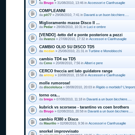
da
Brugo
» 31/08/2010, 13:46 in
Accessori e Cianfrusaglie
COMPLEANNI
da
pit77
» 29/08/2010, 7:41 in
Davanti a un buon bicchiere.....
Miglioramento masse Disco II ...
da
Pedar
» 28/08/2010, 10:31 in
Luci e ombre
[VENDO] -tetto def e ponte posteriore a pezzi
da
ilvanzo
» 27/08/2010, 17:32 in
Accessori e Cianfrusaglie
CAMBIO OLIO SU DISCO TD5
da
mcdan
» 25/08/2010, 21:31 in
Turbine e Monoblocchi
cambio TD4 su TD5
da
Ceno
» 20/08/2010, 7:56 in
Alberi e pere
CERCO freccia ant lato guidatore range
da
antroy
» 10/08/2010, 15:58 in
Accessori e Cianfrusaglie
molle rumorose!
da
discololuca
» 08/08/2010, 20:03 in
Rigido o morbido? L'import
torno ora...
da
brega
» 07/08/2010, 11:18 in
Davanti a un buon bicchiere.....
kubrick vs scorsese - tarantino vs coen brothers
da
Brugo
» 02/08/2010, 20:58 in
Davanti a un buon bicchiere.....
cambio R380 x Disco
da
Maurilio
» 02/08/2010, 9:36 in
Accessori e Cianfrusaglie
snorkel improvvisato