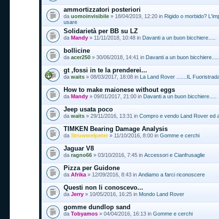
ammortizzatori posteriori
da
uomoinvisibile
» 18/04/2019, 12:20 in
Rigido o morbido? L'im
usare
Solidarietà per BB su LZ
da
Mandy
» 11/11/2018, 10:48 in
Davanti a un buon bicchiere.....
bollicine
da
acer250
» 30/06/2018, 14:41 in
Davanti a un buon bicchiere.....
gt ,fossi in te la prenderei...
da
waits
» 08/03/2017, 18:08 in
La Land Rover .......IL Fuoristrada
How to make maionese without eggs
da
Mandy
» 09/01/2017, 21:00 in
Davanti a un buon bicchiere.....
Jeep usata poco
da
waits
» 29/11/2016, 13:31 in
Compro e vendo Land Rover ed al
TIMKEN Bearing Damage Analysis
da
Struwwelpeter
» 11/10/2016, 8:00 in
Gomme e cerchi
Jaguar V8
da
ragno66
» 03/10/2016, 7:45 in
Accessori e Cianfrusaglie
Pizza per Guidone
da
Afrika
» 12/09/2016, 8:43 in
Andiamo a farci riconoscere
Questi non li conoscevo...
da
Jerry
» 10/05/2016, 16:25 in
Mondo Land Rover
gomme dundlop sand
da
Tobyamos
» 04/04/2016, 16:13 in
Gomme e cerchi