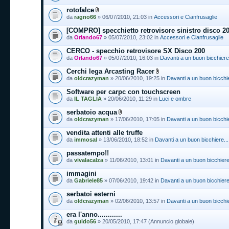
rotofalce
da
ragno66
» 06/07/2010, 21:03 in
Accessori e Cianfrusaglie
[COMPRO] specchietto retrovisore sinistro disco 2
da
Orlando67
» 05/07/2010, 23:02 in
Accessori e Cianfrusaglie
CERCO - specchio retrovisore SX Disco 200
da
Orlando67
» 05/07/2010, 16:03 in
Davanti a un buon bicchiere.
Cerchi lega Arcasting Racer
da
oldcrazyman
» 20/06/2010, 19:25 in
Davanti a un buon bicchier
Software per carpc con touchscreen
da
IL TAGLIA
» 20/06/2010, 11:29 in
Luci e ombre
serbatoio acqua
da
oldcrazyman
» 17/06/2010, 17:05 in
Davanti a un buon bicchier
vendita attenti alle truffe
da
immosal
» 13/06/2010, 18:52 in
Davanti a un buon bicchiere...
passatempo!!
da
vivalacalza
» 11/06/2010, 13:01 in
Davanti a un buon bicchiere.
immagini
da
Gabriele85
» 07/06/2010, 19:42 in
Davanti a un buon bicchiere.
serbatoi esterni
da
oldcrazyman
» 02/06/2010, 13:57 in
Davanti a un buon bicchier
era l'anno............
da
guido56
» 20/05/2010, 17:47 (Annuncio globale)