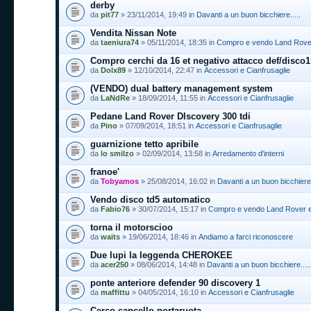
derby
da
pit77
» 23/11/2014, 19:49 in
Davanti a un buon bicchiere.....
Vendita Nissan Note
da
taeniura74
» 05/11/2014, 18:35 in
Compro e vendo Land Rover 
Compro cerchi da 16 et negativo attacco def/disco1
da
Dolx89
» 12/10/2014, 22:47 in
Accessori e Cianfrusaglie
(VENDO) dual battery management system
da
LaNdRe
» 18/09/2014, 11:55 in
Accessori e Cianfrusaglie
Pedane Land Rover DIscovery 300 tdi
da
Pino
» 07/09/2014, 18:51 in
Accessori e Cianfrusaglie
guarnizione tetto apribile
da
lo smilzo
» 02/09/2014, 13:58 in
Arredamento d'interni
franoe'
da
Tobyamos
» 25/08/2014, 16:02 in
Davanti a un buon bicchiere.
Vendo disco td5 automatico
da
Fabio76
» 30/07/2014, 15:17 in
Compro e vendo Land Rover ed
torna il motorscioo
da
waits
» 19/06/2014, 18:46 in
Andiamo a farci riconoscere
Due lupi la leggenda CHEROKEE
da
acer250
» 08/06/2014, 14:48 in
Davanti a un buon bicchiere.....
ponte anteriore defender 90 discovery 1
da
maffittu
» 04/05/2014, 16:10 in
Accessori e Cianfrusaglie
Cerco cancello portaruota