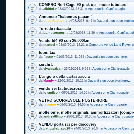
COMPRO Roll-Cage 90 pick up - muso tubolare
da
albidef
» 26/03/2013, 18:31 in
Accessori e Cianfrusaglie
Annuncio "habemus papam"
da
Little Bastard
» 14/03/2013, 9:47 in
Davanti a un buon bicchier
Torrette ribassate
da
LLmotorsport
» 12/03/2013, 11:39 in
Accessori e Cianfrusagl
Vendo td4 90 con 26.000km
da
manuel
» 08/03/2013, 13:21 in
Compro e vendo Land Rover ed 
tobin tax
da
fiasco
» 01/03/2013, 11:03 in
Davanti a un buon bicchiere.....
cerchi
da
vivalacalza
» 25/02/2013, 9:25 in
Accessori e Cianfrusaglie
L'angolo della cartastraccia
da
Mandy
» 22/02/2013, 19:22 in
Davanti a un buon bicchiere.....
vendo sei latitudecross
da
lo smilzo
» 08/02/2013, 14:55 in
Accessori e Cianfrusaglie
VETRO SCORREVOLE POSTERIORE
da
revenge
» 06/02/2013, 14:55 in
Accessori e Cianfrusaglie
molle ome, molle originali, ammortizzatori [compr
da
andrea88mo
» 25/01/2013, 10:38 in
Accessori e Cianfrusaglie
VENDO porta sci per discovery
da
pattugliabravo20
» 24/01/2013, 20:54 in
Accessori e Cianfrus