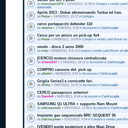
da
mototopo1973
» 15/10/2012, 12:09 in
Compro e vendo Land R
automobili
Aprile 2013 : Dubai attraversando Turkia ed Iran.
da
Pedar
» 24/09/2012, 15:37 in
Giringiro
cerco portapacchi defender 110
da
skanna
» 17/09/2012, 8:29 in
Accessori e Cianfrusaglie
Cerco per un amico un pick-up 4x4
da
Pedar
» 04/09/2012, 10:06 in
Compro e vendo Land Rover ed al
vendo - disco 2 anno 2000
da
indy
» 29/08/2012, 9:31 in
Compro e vendo Land Rover ed altr
[CERCO] motore chiusura centralizzata
da
Orlando67
» 17/08/2012, 18:12 in
Accessori e Cianfrusaglie
COMPRO cassone def. pick up
da
albidef
» 06/08/2012, 9:50 in
Accessori e Cianfrusaglie
Griglia Series3 e cornicette fari.
da
Shifty
» 28/07/2012, 14:37 in
Accessori e Cianfrusaglie
CERCO paraspruzzi anteriori
da
Dani4x4
» 04/07/2012, 8:54 in
Accessori e Cianfrusaglie
SAMSUNG Q1 ULTRA + supporto Ram Mount
da
oldcrazyman
» 02/07/2012, 12:48 in
Accessori e Cianfrusagli
Impianto gas sequenziale BRC SEQUENT 56
da
oldcrazyman
» 01/07/2012, 9:54 in
Compro e vendo Land Rove
[VENDO] ponte posteriore e altro Maxi Drive