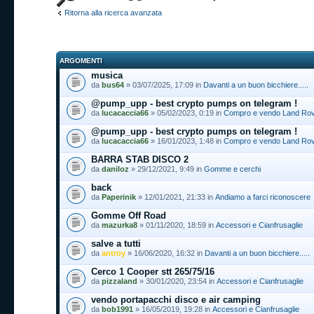
Ritorna alla ricerca avanzata
ARGOMENTI
musica
da
bus64
» 03/07/2025, 17:09 in
Davanti a un buon bicchiere.....
@pump_upp - best crypto pumps on telegram !
da
lucacaccia66
» 05/02/2023, 0:19 in
Compro e vendo Land Rover
@pump_upp - best crypto pumps on telegram !
da
lucacaccia66
» 16/01/2023, 1:48 in
Compro e vendo Land Rover
BARRA STAB DISCO 2
da
daniloz
» 29/12/2021, 9:49 in
Gomme e cerchi
back
da
Paperinik
» 12/01/2021, 21:33 in
Andiamo a farci riconoscere
Gomme Off Road
da
mazurka8
» 01/11/2020, 18:59 in
Accessori e Cianfrusaglie
salve a tutti
da
antroy
» 16/06/2020, 16:32 in
Davanti a un buon bicchiere.....
Cerco 1 Cooper stt 265/75/16
da
pizzaland
» 30/01/2020, 23:54 in
Accessori e Cianfrusaglie
vendo portapacchi disco e air camping
da
bob1991
» 16/05/2019, 19:28 in
Accessori e Cianfrusaglie