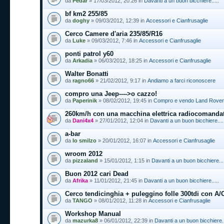
da
Pedar
» 17/03/2012, 20:26 in
Davanti a un buon bicchiere.....
bf km2 255/85
da
doghy
» 09/03/2012, 12:39 in
Accessori e Cianfrusaglie
Cerco Camere d'aria 235/85/R16
da
Luke
» 09/03/2012, 7:46 in
Accessori e Cianfrusaglie
ponti patrol y60
da
Arkadia
» 06/03/2012, 18:25 in
Accessori e Cianfrusaglie
Walter Bonatti
da
ragno66
» 21/02/2012, 9:17 in
Andiamo a farci riconoscere
compro una Jeep---->o cazzo!
da
Paperinik
» 08/02/2012, 19:45 in
Compro e vendo Land Rover e
260km/h con una macchina elettrica radiocomanda
da
Dani4x4
» 27/01/2012, 12:04 in
Davanti a un buon bicchiere....
a-bar
da
lo smilzo
» 20/01/2012, 16:07 in
Accessori e Cianfrusaglie
wroom 2012
da
pizzaland
» 15/01/2012, 1:15 in
Davanti a un buon bicchiere...
Buon 2012 cari Dead
da
Afrika
» 11/01/2012, 21:45 in
Davanti a un buon bicchiere.....
Cerco tendicinghia + puleggino folle 300tdi con A/
da
TANGO
» 08/01/2012, 11:28 in
Accessori e Cianfrusaglie
Workshop Manual
da
mazurka8
» 06/01/2012, 22:39 in
Davanti a un buon bicchiere..