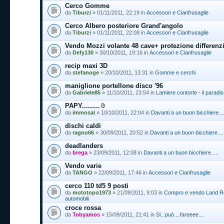
Cerco Gomme
da
Tiburzi
» 01/11/2011, 22:19 in
Accessori e Cianfrusaglie
Cerco Albero posteriore Grand'angolo
da
Tiburzi
» 01/11/2011, 22:08 in
Accessori e Cianfrusaglie
Vendo Mozzi volante 48 cave+ protezione differenzi
da
Defy130
» 30/10/2011, 19:16 in
Accessori e Cianfrusaglie
recip maxi 3D
da
stefanoge
» 20/10/2011, 13:31 in
Gomme e cerchi
maniglione portellone disco '96
da
Gabriele85
» 11/10/2011, 23:54 in
Lamiere contorte - il paradi
PAPY.........
da
immosal
» 10/10/2011, 22:04 in
Davanti a un buon bicchiere....
dischi caldi
da
ragno66
» 30/09/2011, 20:52 in
Davanti a un buon bicchiere....
deadlanders
da
brega
» 23/09/2011, 12:08 in
Davanti a un buon bicchiere.....
Vendo varie
da
TANGO
» 22/09/2011, 17:46 in
Accessori e Cianfrusaglie
cerco 110 td5 9 posti
da
mototopo1973
» 21/09/2011, 9:03 in
Compro e vendo Land Ro
automobili
croce rossa
da
Tobyamos
» 15/09/2011, 21:41 in
Si...può....fareeee....