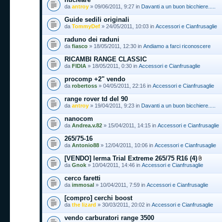
da
antroy
» 09/06/2011, 9:27 in
Davanti a un buon bicchiere.....
Guide sedili originali
da
TommyDef
» 24/05/2011, 10:03 in
Accessori e Cianfrusaglie
raduno dei raduni
da
fiasco
» 18/05/2011, 12:30 in
Andiamo a farci riconoscere
RICAMBI RANGE CLASSIC
da
FIDIA
» 18/05/2011, 0:30 in
Accessori e Cianfrusaglie
procomp +2" vendo
da
robertoss
» 04/05/2011, 22:16 in
Accessori e Cianfrusaglie
range rover td del 90
da
antroy
» 19/04/2011, 9:23 in
Davanti a un buon bicchiere.....
nanocom
da
Andrea.v.82
» 15/04/2011, 14:15 in
Accessori e Cianfrusaglie
265/75-16
da
Antonio88
» 12/04/2011, 10:06 in
Accessori e Cianfrusaglie
[VENDO] lerma Trial Extreme 265/75 R16 (4)
da
Gnok
» 10/04/2011, 14:46 in
Accessori e Cianfrusaglie
cerco faretti
da
immosal
» 10/04/2011, 7:59 in
Accessori e Cianfrusaglie
[compro] cerchi boost
da
the lizard
» 30/03/2011, 20:02 in
Accessori e Cianfrusaglie
vendo carburatori range 3500