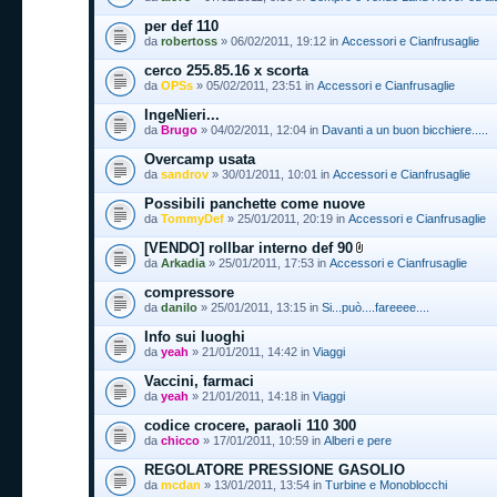
per def 110
da
robertoss
» 06/02/2011, 19:12 in
Accessori e Cianfrusaglie
cerco 255.85.16 x scorta
da
OPSs
» 05/02/2011, 23:51 in
Accessori e Cianfrusaglie
IngeNieri...
da
Brugo
» 04/02/2011, 12:04 in
Davanti a un buon bicchiere.....
Overcamp usata
da
sandrov
» 30/01/2011, 10:01 in
Accessori e Cianfrusaglie
Possibili panchette come nuove
da
TommyDef
» 25/01/2011, 20:19 in
Accessori e Cianfrusaglie
[VENDO] rollbar interno def 90
da
Arkadia
» 25/01/2011, 17:53 in
Accessori e Cianfrusaglie
compressore
da
danilo
» 25/01/2011, 13:15 in
Si...può....fareeee....
Info sui luoghi
da
yeah
» 21/01/2011, 14:42 in
Viaggi
Vaccini, farmaci
da
yeah
» 21/01/2011, 14:18 in
Viaggi
codice crocere, paraoli 110 300
da
chicco
» 17/01/2011, 10:59 in
Alberi e pere
REGOLATORE PRESSIONE GASOLIO
da
mcdan
» 13/01/2011, 13:54 in
Turbine e Monoblocchi