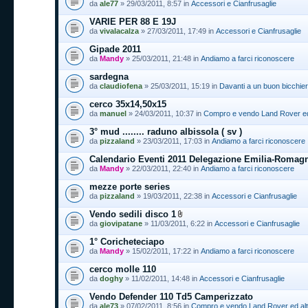
da
ale77
» 29/03/2011, 8:57 in
Accessori e Cianfrusaglie
VARIE PER 88 E 19J
da
vivalacalza
» 27/03/2011, 17:49 in
Accessori e Cianfrusaglie
Gipade 2011
da
Mandy
» 25/03/2011, 21:48 in
Andiamo a farci riconoscere
sardegna
da
claudiofena
» 25/03/2011, 15:19 in
Davanti a un buon bicchiere
cerco 35x14,50x15
da
manuel
» 24/03/2011, 10:37 in
Compro e vendo Land Rover ed 
3° mud ........ raduno albissola ( sv )
da
pizzaland
» 23/03/2011, 17:03 in
Andiamo a farci riconoscere
Calendario Eventi 2011 Delegazione Emilia-Romag
da
Mandy
» 22/03/2011, 22:40 in
Andiamo a farci riconoscere
mezze porte series
da
pizzaland
» 19/03/2011, 22:38 in
Accessori e Cianfrusaglie
Vendo sedili disco 1
da
giovipatane
» 11/03/2011, 6:22 in
Accessori e Cianfrusaglie
1° Coricheteciapo
da
Mandy
» 15/02/2011, 17:22 in
Andiamo a farci riconoscere
cerco molle 110
da
doghy
» 11/02/2011, 14:48 in
Accessori e Cianfrusaglie
Vendo Defender 110 Td5 Camperizzato
da
ale73
» 07/02/2011, 8:56 in
Compro e vendo Land Rover ed altr