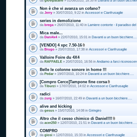
da
giovipatane
» 01/08/2010, 18:35 in
Davanti a un buon bicchiere
Non è che vi avanza un cofano?
da
Jerry
» 30/07/2010, 9:22 in
Accessori e Cianfrusaglie
series in demolizione
da
brega
» 26/07/2010, 11:40 in
Lamiere contorte - il paradiso del
Mica male...
da
Dani4x4
» 22/07/2010, 15:01 in
Davanti a un buon bicchiere....
[VENDO] 4 xpc 7.50-16
da
Brugo
» 20/07/2010, 17:38 in
Accessori e Cianfrusaglie
Valloire Foire du 4X4
da
RAFFAELE
» 20/07/2010, 16:56 in
Andiamo a farci riconoscer
Belle le colonne sonore in home !!!
da
Pedar
» 19/07/2010, 10:24 in
Davanti a un buon bicchiere.....
[Compro Cerco]Tampone fine corsa
da
Tiburzi
» 17/07/2010, 14:02 in
Accessori e Cianfrusaglie
radici
da
zurg
» 16/07/2010, 22:49 in
Davanti a un buon bicchiere.....
alive and kicking
da
gesus
» 15/07/2010, 14:08 in
Giringiro
Altro che il cesso chimico di Daniel!!!!
da
acer250
» 12/07/2010, 21:51 in
Davanti a un buon bicchiere.....
COMPRO
da
giosi
» 12/07/2010, 15:33 in
Accessori e Cianfrusaglie