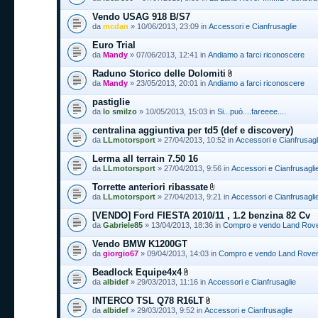
Vendo USAG 918 B/S7
da
mcdan
» 10/06/2013, 23:09 in
Accessori e Cianfrusaglie
Euro Trial
da
Mandy
» 07/06/2013, 12:41 in
Andiamo a farci riconoscere
Raduno Storico delle Dolomiti
da
Mandy
» 23/05/2013, 20:01 in
Andiamo a farci riconoscere
pastiglie
da
lo smilzo
» 10/05/2013, 15:03 in
Si...può....fareeee....
centralina aggiuntiva per td5 (def e discovery)
da
LLmotorsport
» 27/04/2013, 10:52 in
Accessori e Cianfrusagl
Lerma all terrain 7.50 16
da
LLmotorsport
» 27/04/2013, 9:56 in
Accessori e Cianfrusagli
Torrette anteriori ribassate
da
LLmotorsport
» 27/04/2013, 9:21 in
Accessori e Cianfrusagli
[VENDO] Ford FIESTA 2010/11 , 1.2 benzina 82 Cv
da
Gabriele85
» 13/04/2013, 18:36 in
Compro e vendo Land Rover 
Vendo BMW K1200GT
da
giorgio67
» 09/04/2013, 14:03 in
Compro e vendo Land Rover e
Beadlock Equipe4x4
da
albidef
» 29/03/2013, 11:16 in
Accessori e Cianfrusaglie
INTERCO TSL Q78 R16LT
da
albidef
» 29/03/2013, 9:52 in
Accessori e Cianfrusaglie