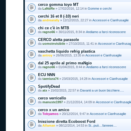
cerco gomma toyo MT
da
LaNdRe
» 17/02/2016, 12:14 in
Gomme e cerchi
cerchi 16 et 8 (-10) neri
da
andrearally
» 12/12/2015, 22:27 in
Accessori e Cianfrusaglie
chi ce c'è in MTB
da
ragno66
» 30/11/2015, 8:34 in
Andiamo a farci riconoscere
CERCO aletta parasole
da
uomoinvisibile
» 27/10/2015, 11:41 in
Accessori e Cianfrusag
vaschetta liquido refrig plastica
da
antroy
» 26/06/2015, 13:35 in
Accessori e Cianfrusaglie
dal 25 aprile al primo maNgio
da
ragno66
» 01/04/2015, 8:44 in
Andiamo a farci riconoscere
ECU NNN
da
taeniura74
» 23/03/2015, 14:28 in
Accessori e Cianfrusaglie
SpotifyDead
da
atx
» 15/02/2015, 22:57 in
Davanti a un buon bicchiere.....
cerco verricello
da
manuste1997
» 21/12/2014, 14:09 in
Accessori e Cianfrusagli
cerco x un amico
da
Tobyamos
» 20/12/2014, 9:47 in
Accessori e Cianfrusaglie
Iniezione diretta Ecoboost Ford
da
Alfaman
» 08/12/2014, 14:53 in
Si...può....fareeee....