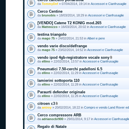
da
TommyDef
» 07/04/2014, 19:14 in
Accessori e Cianfrusaglie
Cerco Centine
da
brunobis
» 18/03/2014, 18:29 in
Accessori e Cianfrusaglie
[VENDO] Catene T2 KONIG mod.265
da
Matteozzo
» 16/03/2014, 20:02 in
Accessori e Cianfrusaglie
testina triangolo
da
mago 75
» 24/02/2014, 21:53 in
Alberi e pere
vendo varie disco/def/range
da
mago 75
» 23/02/2014, 14:52 in
Accessori e Cianfrusaglie
vendo ipod 4gb-registratore vocale sony
da
ellino
» 22/02/2014, 13:57 in
Accessori e Cianfrusaglie
Pneumatici 7.50-cerchi padelloni 6.5
da
ellino
» 22/02/2014, 11:29 in
Accessori e Cianfrusaglie
lamierini sottoporta 110
da
ellino
» 22/02/2014, 11:28 in
Accessori e Cianfrusaglie
Paraurti defender originale
da
ellino
» 22/02/2014, 11:26 in
Accessori e Cianfrusaglie
citroen c3
da
antroy
» 20/02/2014, 18:22 in
Compro e vendo Land Rover ed a
Cerco compressore ARB
da
adrianocbr900
» 29/01/2014, 9:17 in
Accessori e Cianfrusagli
Regalo di Natale