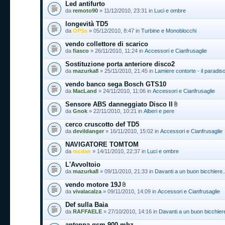
Led antifurto
da
remoto90
» 11/12/2010, 23:31 in
Luci e ombre
longevità TD5
da
OPSs
» 05/12/2010, 8:47 in
Turbine e Monoblocchi
vendo collettore di scarico
da
fiasco
» 26/11/2010, 11:24 in
Accessori e Cianfrusaglie
Sostituzione porta anteriore disco2
da
mazurka8
» 25/11/2010, 21:45 in
Lamiere contorte - il paradis
vendo banco sega Bosch GTS10
da
MacLand
» 24/11/2010, 11:06 in
Accessori e Cianfrusaglie
Sensore ABS danneggiato Disco II
da
Gnok
» 22/11/2010, 10:21 in
Alberi e pere
cerco cruscotto def TD5
da
devildanger
» 16/11/2010, 15:02 in
Accessori e Cianfrusaglie
NAVIGATORE TOMTOM
da
mcdan
» 14/11/2010, 22:37 in
Luci e ombre
L'Avvoltoio
da
mazurka8
» 09/11/2010, 21:33 in
Davanti a un buon bicchiere..
vendo motore 19J
da
vivalacalza
» 09/11/2010, 14:09 in
Accessori e Cianfrusaglie
Def sulla Baia
da
RAFFAELE
» 27/10/2010, 14:16 in
Davanti a un buon bicchiere.
antenna gsm 900 mhz