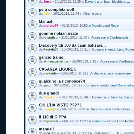
da
Jerry
» 24/12/2013, 19:25 in
Davanti a un buon bicchiere.....
pera completa wolf
da
Ade
» 16/11/2013, 12:44 in
Alberi e pere
Manuali
da
giorgio67
» 08/11/2013, 10:50 in
Mondo Land Rover
gomme nokian usate
da
lo smilzo
» 21/10/2013, 11:50 in
Accessori e Cianfrusaglie
Discovery tdi 300 da cannibalizare...
da
Pastela80
» 18/09/2013, 17:21 in
Compro e vendo Land Rover e
gancio traino
da
attilaexperience
» 09/09/2013, 7:15 in
Accessori e Cianfrusag
CASARZA LIGURE
da
darkside
» 05/09/2013, 11:22 in
Andiamo a farci riconoscere
qualcuno la riconosce?
da
yoro
» 30/08/2013, 18:02 in
Compro e vendo Land Rover ed alt
due grandi
da
Davidone
» 31/07/2013, 20:46 in
Davanti a un buon bicchiere..
CHI L'HA VISTO ????
da
revenge
» 22/07/2013, 21:51 in
Davanti a un buon bicchiere....
il 110 di GIPPA
da
Paperinik
» 14/07/2013, 19:23 in
Compro e vendo Land Rover e
manuali
da
luca 300
» 07/07/2013, 8:39 in
La Land Rover .......IL Fuoristra