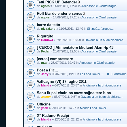
Tetti PICK UP Defender
da
agors
» 14/09/2011, 17:31 in
Accessori e Cianfrusaglie
Roll Bar defender e series
da
agors
» 14/09/2011, 17:28 in
Accessori e Cianfrusaglie
barre da tetto
da
pizzaland
» 11/08/2011, 13:40 in
Si...può....fareeee....
Rigurgito
da
Dani4x4
» 29/07/2011, 18:58 in
Davanti a un buon bicchiere....
[ CERCO ] Alimentatore Midland Alan Hp 43
da
Pedar
» 25/07/2011, 12:50 in
Accessori e Cianfrusaglie
[cerco] compressore
da
map
» 23/07/2011, 19:47 in
Accessori e Cianfrusaglie
Post a Pic...
da
Jerry
» 06/07/2011, 19:11 in
La Land Rover .......IL Fuoristrada.
Valleagno (VI) 17 luglio 2011
da
Mandy
» 04/07/2011, 23:57 in
Andiamo a farci riconoscere
Sanu ik pal chain na aawe sajjna tere bina
da
antroy
» 03/07/2011, 0:57 in
Davanti a un buon bicchiere.....
Officine
da
yeah
» 29/06/2011, 14:27 in
Mondo Land Rover
X° Raduno Prealpi
da
Mandy
» 12/06/2011, 22:12 in
Andiamo a farci riconoscere
nucleare