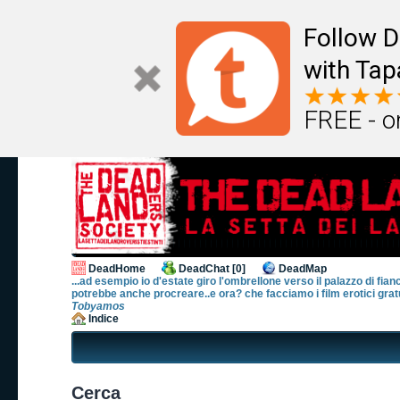
Follow D
with Tap
FREE - o
DeadHome
DeadChat [0]
DeadMap
...ad esempio io d'estate giro l'ombrellone verso il palazzo di fian
potrebbe anche procreare..e ora? che facciamo i film erotici gratu
Tobyamos
Indice
Cerca