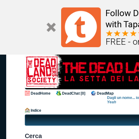
Follow D
with Tap
FREE - o
DeadHome
DeadChat [0]
DeadMap
Dagli un nome... i
Yeah
Indice
Cerca