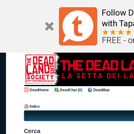
Follow D
with Tap
FREE - o
DeadHome
DeadChat [0]
DeadMap
Indice
Cerca