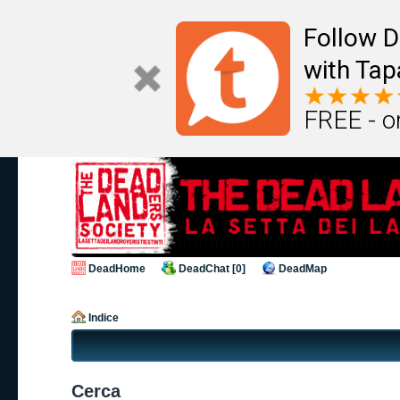
Follow D
with Tap
FREE - o
DeadHome
DeadChat [0]
DeadMap
Indice
Cerca