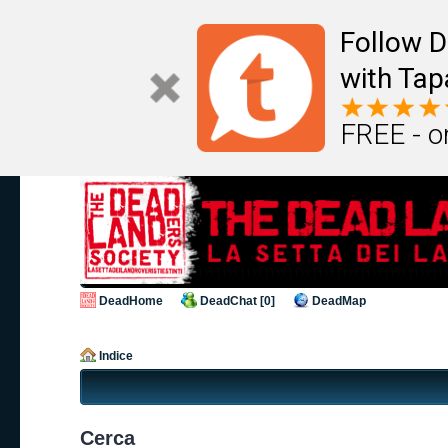
Follow D
with Tap
FREE - o
DeadHome
DeadChat [0]
DeadMap
Indice
Cerca