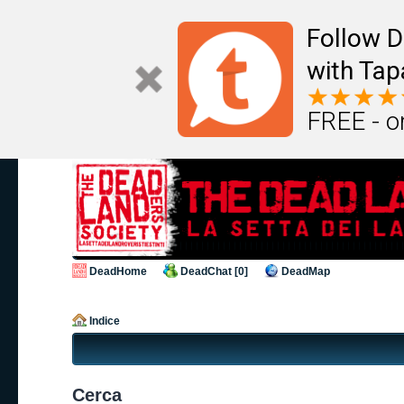
Follow D
with Tap
FREE - o
DeadHome
DeadChat [0]
DeadMap
Indice
Cerca