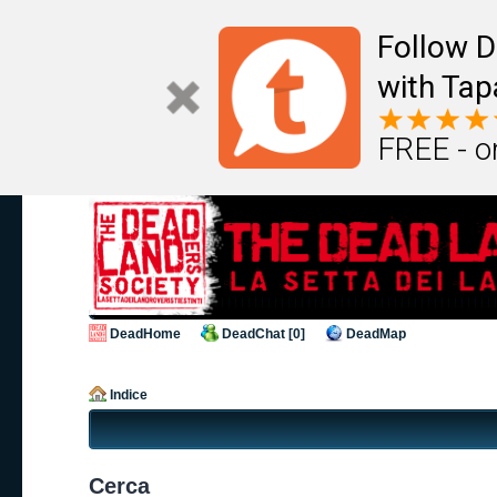
Follow D
with Tap
FREE - o
DeadHome
DeadChat [0]
DeadMap
Indice
Cerca