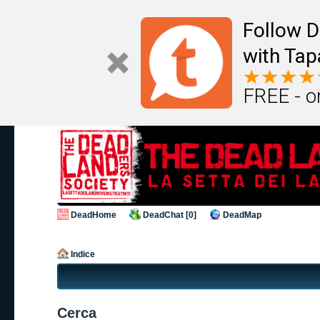
Follow D
with Tap
FREE - o
DeadHome
DeadChat [0]
DeadMap
Indice
Cerca