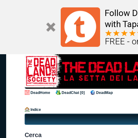
Follow D
with Tap
FREE - o
DeadHome
DeadChat [0]
DeadMap
Indice
Cerca