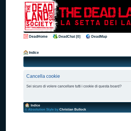
DeadHome
DeadChat [0]
DeadMap
Indice
Cancella cookie
Sei sicuro di volere cancellare tutti i cookie di questa board?
Indice
© Absolution Style by
Christian Bullock