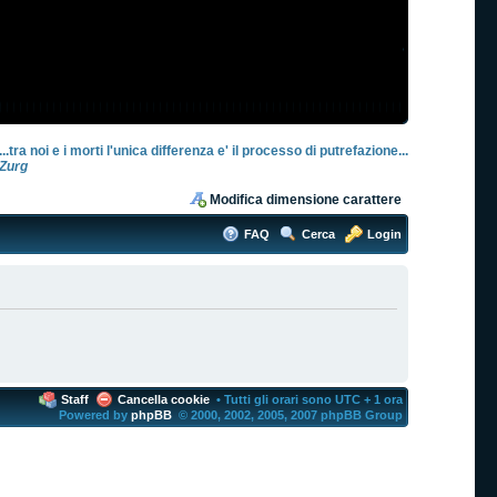
...tra noi e i morti l'unica differenza e' il processo di putrefazione...
Zurg
Modifica dimensione carattere
FAQ
Cerca
Login
Staff
Cancella cookie
• Tutti gli orari sono UTC + 1 ora
Powered by
phpBB
© 2000, 2002, 2005, 2007 phpBB Group