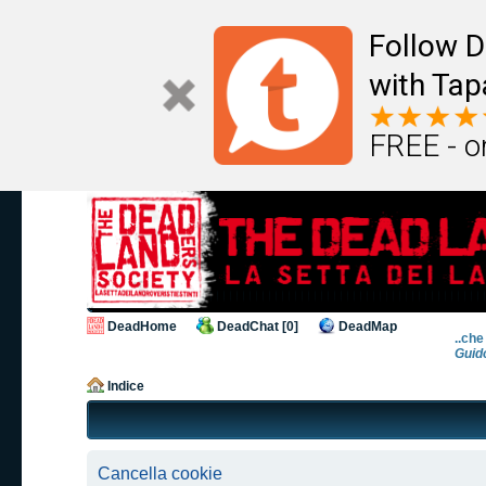
Follow D
with Tap
FREE - o
DeadHome
DeadChat [0]
DeadMap
..che
Guid
Indice
Cancella cookie