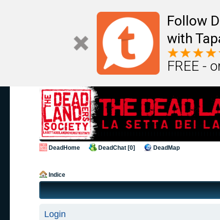
Follow D
with Tap
FREE - o
DeadHome
DeadChat [0]
DeadMap
Indice
Login