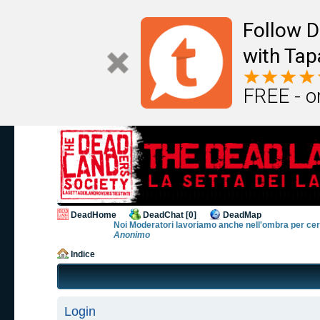
Follow D
with Tap
FREE - o
DeadHome
DeadChat [0]
DeadMap
Noi Moderatori lavoriamo anche nell'ombra per cerca
Anonimo
Indice
Login