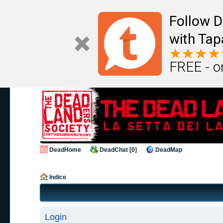
Follow D
with Tap
FREE - o
DeadHome
DeadChat [0]
DeadMap
Indice
Login