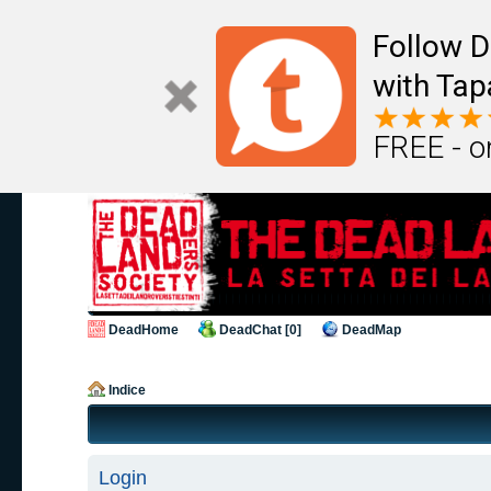
Follow D
with Tap
FREE - o
DeadHome
DeadChat [0]
DeadMap
Indice
Login