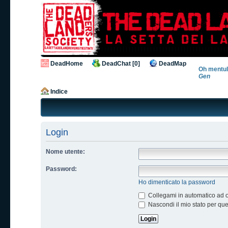
DeadHome
DeadChat [0]
DeadMap
Oh mentula
Gen
Indice
Login
Nome utente:
Password:
Ho dimenticato la password
Collegami in automatico ad og
Nascondi il mio stato per qu