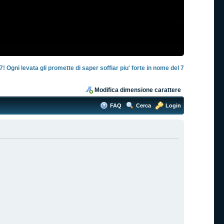
! Ogni levata gli promette di saper soffiar piu' forte in nome del 7
Modifica dimensione carattere
FAQ
Cerca
Login