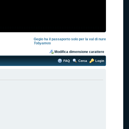
Gegio ha il passaporto solo per la val di nure
Tobyamos
Modifica dimensione carattere
FAQ
Cerca
Login