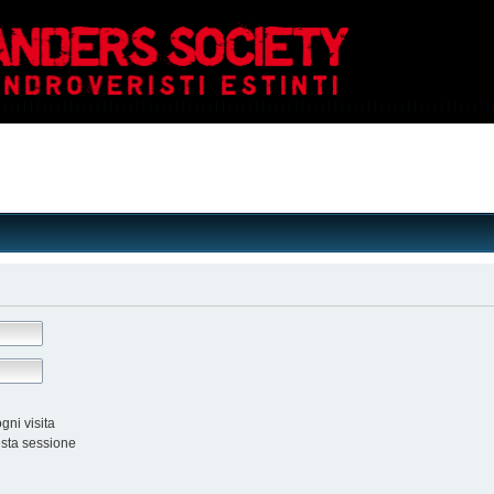
ni visita
esta sessione