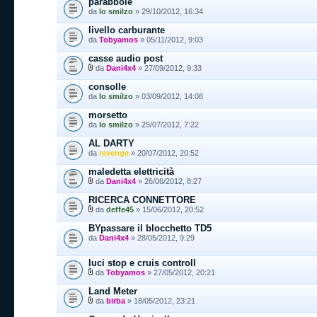
parabbole
da
lo smilzo
» 29/10/2012, 16:34
livello carburante
da
Tobyamos
» 05/11/2012, 9:03
casse audio post
da
Dani4x4
» 27/09/2012, 9:33
consolle
da
lo smilzo
» 03/09/2012, 14:08
morsetto
da
lo smilzo
» 25/07/2012, 7:22
AL DARTY
da
revenge
» 20/07/2012, 20:52
maledetta elettricità
da
Dani4x4
» 26/06/2012, 8:27
RICERCA CONNETTORE
da
deffe45
» 15/06/2012, 20:52
BYpassare il blocchetto TD5
da
Dani4x4
» 28/05/2012, 9:29
luci stop e cruis controll
da
Tobyamos
» 27/05/2012, 20:21
Land Meter
da
birba
» 18/05/2012, 23:21