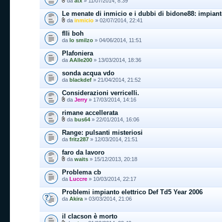
da
atx
» 11/07/2014, 8:39
Le menate di inmicio e i dubbi di bidone88: impian
da
inmicio
» 02/07/2014, 22:41
flli boh
da
lo smilzo
» 04/06/2014, 11:51
Plafoniera
da
AAlle200
» 13/03/2014, 18:36
sonda acqua vdo
da
blackdef
» 21/04/2014, 21:52
Considerazioni verricelli.
da
Jerry
» 17/03/2014, 14:16
rimane accellerata
da
bus64
» 22/01/2014, 16:06
Range: pulsanti misteriosi
da
fritz287
» 12/03/2014, 21:51
faro da lavoro
da
waits
» 15/12/2013, 20:18
Problema cb
da
Luccre
» 10/03/2014, 22:17
Problemi impianto elettrico Def Td5 Year 2006
da
Akira
» 03/03/2014, 21:06
il clacson è morto