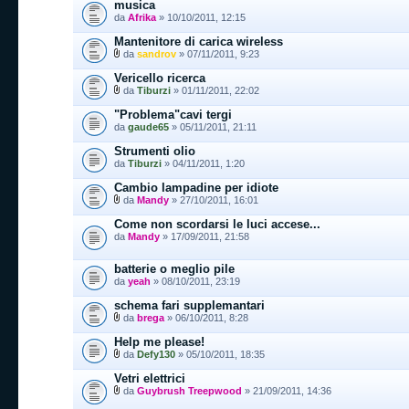
musica
da
Afrika
» 10/10/2011, 12:15
Mantenitore di carica wireless
da
sandrov
» 07/11/2011, 9:23
Vericello ricerca
da
Tiburzi
» 01/11/2011, 22:02
"Problema"cavi tergi
da
gaude65
» 05/11/2011, 21:11
Strumenti olio
da
Tiburzi
» 04/11/2011, 1:20
Cambio lampadine per idiote
da
Mandy
» 27/10/2011, 16:01
Come non scordarsi le luci accese...
da
Mandy
» 17/09/2011, 21:58
batterie o meglio pile
da
yeah
» 08/10/2011, 23:19
schema fari supplemantari
da
brega
» 06/10/2011, 8:28
Help me please!
da
Defy130
» 05/10/2011, 18:35
Vetri elettrici
da
Guybrush Treepwood
» 21/09/2011, 14:36