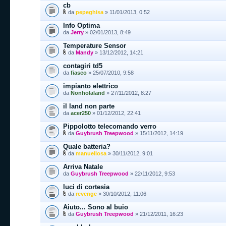
cb
da
pepeghisa
» 11/01/2013, 0:52
Info Optima
da
Jerry
» 02/01/2013, 8:49
Temperature Sensor
da
Mandy
» 13/12/2012, 14:21
contagiri td5
da
fiasco
» 25/07/2010, 9:58
impianto elettrico
da
Nonholaland
» 27/11/2012, 8:27
il land non parte
da
acer250
» 01/12/2012, 22:41
Pippolotto telecomando verro
da
Guybrush Treepwood
» 15/11/2012, 14:19
Quale batteria?
da
manuellosa
» 30/11/2012, 9:01
Arriva Natale
da
Guybrush Treepwood
» 22/11/2012, 9:53
luci di cortesia
da
revenge
» 30/10/2012, 11:06
Aiuto... Sono al buio
da
Guybrush Treepwood
» 21/12/2011, 16:23