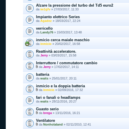
Alzare la pressione del turbo del Td5 euro2
da
iw1gfv
» 27/03/2017, 11:33
Impianto elettrico Series
da
Agadez
» 18/03/2017, 22:24
verricello
da
Landy76
» 15/03/2017, 13:48
inmicio cerca maiale maschio
da
inmicio
» 20/02/2017, 16:58
Reattività acceleratore.
da
Jerry
» 03/03/2017, 15:58
Interruttore / commutatore cambio
da
Jerry
» 17/02/2017, 14:11
batteria
da
waits
» 25/01/2017, 20:11
inmicio e la doppia batteria
da
inmicio
» 02/09/2016, 17:32
fari o fanali o headlamps
da
waits
» 28/11/2016, 20:27
Guasto serio
da
brega
» 13/11/2016, 16:21
Ventilatore
da
Nonholaland
» 02/11/2010, 12:41