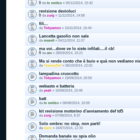
da
lo smilzo
» 05/12/2014, 15:42
revisione devioluci
da
zurg
» 11/11/2014, 14:58
fili...
da
Tobyamos
» 10/11/2014, 16:44
Lancetta gasolio non sale
da
maxeli
» 04/11/2014, 11:07
ma voi...dove ve lo siete infilati....il cb!
da
atx
» 28/03/2014, 15:21
Ma si rende conto che è buio e quà non vediamo ni
da
TommyDef
» 06/10/2014, 22:02
lampadina cruscotto
da
Tobyamos
» 19/09/2014, 20:50
webasto e batteria
da
yeah
» 10/09/2014, 15:48
batt
da
lo smilzo
» 06/08/2014, 10:09
kit revisione motorino d'avviamento def td5
da
zurg
» 07/08/2014, 8:37
Solo ombre: no stop, non parti!
da
darix
» 16/07/2014, 12:33
Domanda banale su spia olio