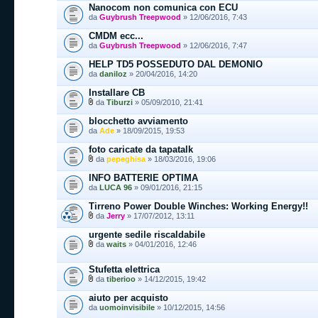
Nanocom non comunica con ECU
da
Guybrush Treepwood
» 12/06/2016, 7:43
CMDM ecc...
da
Guybrush Treepwood
» 12/06/2016, 7:47
HELP TD5 POSSEDUTO DAL DEMONIO
da
daniloz
» 20/04/2016, 14:20
Installare CB
da
Tiburzi
» 05/09/2010, 21:41
blocchetto avviamento
da
Ade
» 18/09/2015, 19:53
foto caricate da tapatalk
da
pepeghisa
» 18/03/2016, 19:06
INFO BATTERIE OPTIMA
da
LUCA 96
» 09/01/2016, 21:15
Tirreno Power Double Winches: Working Energy!!
da
Jerry
» 17/07/2012, 13:11
urgente sedile riscaldabile
da
waits
» 04/01/2016, 12:46
Stufetta elettrica
da
tiberioo
» 14/12/2015, 19:42
aiuto per acquisto
da
uomoinvisibile
» 10/12/2015, 14:56