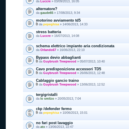
da
Luccre
» 03/09/2013, 16:05
alternatore?
da
gaude65
» 17/08/2013, 9:34
motorino avviamento td5
da
pepeghisa
» 14/06/2013, 14:33
stress batteria
da
Luccre
» 16/07/2013, 14:08
schema elettrico impianto aria condizionata
da
Orlando67
» 16/06/2013, 22:10
Bypass devio abbaglianti
da
Guybrush Treepwood
» 05/07/2013, 10:40
Cavo predisposizione accessori TD5
da
Guybrush Treepwood
» 26/06/2013, 12:48
Cablaggio gancio traino
da
Guybrush Treepwood
» 13/06/2013, 12:52
tergigristalli
da
lo smilzo
» 20/05/2013, 7:04
ckp /defender fermo
da
pepeghisa
» 10/06/2013, 15:01
no fari post lavaggio
da
atx
» 13/06/2013, 22:47