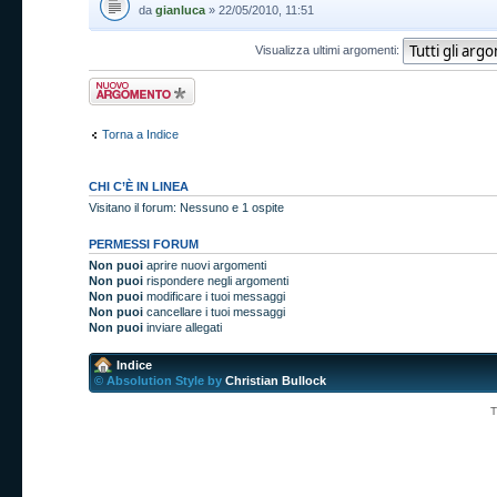
da
gianluca
» 22/05/2010, 11:51
Visualizza ultimi argomenti:
Scrivi un nuovo
argomento
Torna a Indice
CHI C’È IN LINEA
Visitano il forum: Nessuno e 1 ospite
PERMESSI FORUM
Non puoi
aprire nuovi argomenti
Non puoi
rispondere negli argomenti
Non puoi
modificare i tuoi messaggi
Non puoi
cancellare i tuoi messaggi
Non puoi
inviare allegati
Indice
© Absolution Style by
Christian Bullock
T