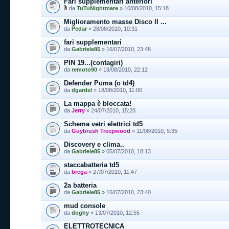
Fari supplementari anteriori
da
TuTuNightmare
» 10/08/2010, 15:18
Miglioramento masse Disco II ...
da
Pedar
» 28/08/2010, 10:31
fari supplementari
da
Gabriele85
» 16/07/2010, 23:48
PIN 19...(contagiri)
da
remoto90
» 18/08/2010, 22:12
Defender Puma (o td4)
da
dgardel
» 18/08/2010, 11:00
La mappa è bloccata!
da
Jerry
» 24/07/2010, 15:20
Schema vetri elettrici td5
da
Guybrush Treepwood
» 11/08/2010, 9:35
Discovery e clima..
da
Gabriele85
» 05/07/2010, 18:13
staccabatteria td5
da
brega
» 27/07/2010, 11:47
2a batteria
da
Gabriele85
» 16/07/2010, 23:40
mud console
da
doghy
» 13/07/2010, 12:55
ELETTROTECNICA