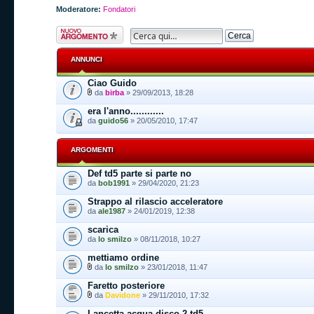
Moderatore:
Fondatori
Scrivi un nuovo
argomento
ANNUNCI
Ciao Guido
da
birba
» 29/09/2013, 18:28
era l'anno............
da
guido56
» 20/05/2010, 17:47
ARGOMENTI
Def td5 parte si parte no
da
bob1991
» 29/04/2020, 21:23
Strappo al rilascio acceleratore
da
ale1987
» 24/01/2019, 12:38
scarica
da
lo smilzo
» 08/11/2018, 10:27
mettiamo ordine
da
lo smilzo
» 23/01/2018, 11:47
Faretto posteriore
da
Davidone
» 29/11/2010, 17:32
Lancetta acqua disco 2 td5