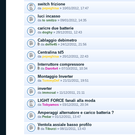
switch frizione
da
pepeghisa
» 10/01/2012, 17:47
luci incasso
da
lo smilzo
» 09/01/2012, 14:35
caricre due batterie
da
doghy
» 28/12/2011, 12:43
Cablaggio debimetro
da
deffe45
» 24/12/2011, 21:56
Centralina td5
da
pepeghisa
» 20/12/2011, 22:43
Interruttore compressore
da
Dani4x4
» 07/10/2011, 10:34
Montaggio Inverter
da
TommyDef
» 21/11/2011, 19:51
inverter
da
immosal
» 11/12/2011, 21:11
LIGHT FORCE fanali alla moda
da
Tobyamos
» 03/12/2011, 20:34
Amperaggi alternatore e carico batteria ?
da
Pedar
» 01/12/2011, 13:47
Ventola assiale basso profilo
da
Tiburzi
» 08/11/2011, 13:43