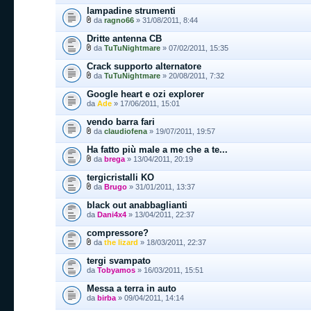
lampadine strumenti
da
ragno66
» 31/08/2011, 8:44
Dritte antenna CB
da
TuTuNightmare
» 07/02/2011, 15:35
Crack supporto alternatore
da
TuTuNightmare
» 20/08/2011, 7:32
Google heart e ozi explorer
da
Ade
» 17/06/2011, 15:01
vendo barra fari
da
claudiofena
» 19/07/2011, 19:57
Ha fatto più male a me che a te...
da
brega
» 13/04/2011, 20:19
tergicristalli KO
da
Brugo
» 31/01/2011, 13:37
black out anabbaglianti
da
Dani4x4
» 13/04/2011, 22:37
compressore?
da
the lizard
» 18/03/2011, 22:37
tergi svampato
da
Tobyamos
» 16/03/2011, 15:51
Messa a terra in auto
da
birba
» 09/04/2011, 14:14