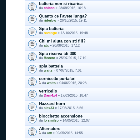
batteria non si ricarica
da
chicco
» 28/09/2015, 16:18
Quanto ce l'avete lunga?
da
riderbw
» 26/10/2015, 19:11
Spia batteria
da
revenge
» 13/10/2015, 19:48
Chi mi aiuta con sti fili?
da
atx
» 20/08/2015, 17:12
Spia riserva tdi 300
da
Becero
» 25/07/2015, 17:19
spia batteria
da
waits
» 07/07/2015, 7:01
cornicette portafari
da
waits
» 04/06/2015, 20:28
verricello
da
Dani4x4
» 17/03/2015, 18:47
Hazzard horn
da
alex33
» 17/05/2015, 8:56
blocchetto accensione
da
lo smilzo
» 14/05/2015, 12:07
Alternatore
da
atx
» 02/05/2015, 14:55