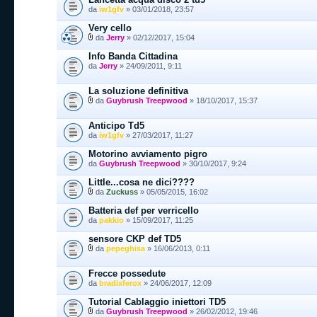
da
iw1gfv
» 03/01/2018, 23:57
Very cello
da
Jerry
» 02/12/2017, 15:04
Info Banda Cittadina
da
Jerry
» 24/09/2011, 9:11
La soluzione definitiva
da
Guybrush Treepwood
» 18/10/2017, 15:37
Anticipo Td5
da
iw1gfv
» 27/03/2017, 11:27
Motorino avviamento pigro
da
Guybrush Treepwood
» 30/10/2017, 9:24
Little...cosa ne dici????
da
Zuckuss
» 05/05/2015, 16:02
Batteria def per verricello
da
pakkio
» 15/09/2017, 11:25
sensore CKP def TD5
da
pepeghisa
» 16/06/2013, 0:11
Frecce possedute
da
bradixferox
» 24/06/2017, 12:09
Tutorial Cablaggio iniettori TD5
da
Guybrush Treepwood
» 26/02/2012, 19:46