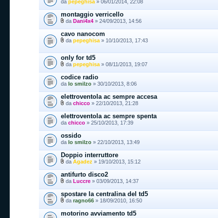
da
pepeghisa
» 06/01/2014, 22:08
montaggio verricello
da
Dani4x4
» 24/09/2013, 14:56
cavo nanocom
da
pepeghisa
» 10/10/2013, 17:43
only for td5
da
pepeghisa
» 08/11/2013, 19:07
codice radio
da
lo smilzo
» 30/10/2013, 8:06
elettroventola ac sempre accesa
da
chicco
» 22/10/2013, 21:28
elettroventola ac sempre spenta
da
chicco
» 25/10/2013, 17:39
ossido
da
lo smilzo
» 22/10/2013, 13:49
Doppio interruttore
da
Agadez
» 19/10/2013, 15:12
antifurto disco2
da
Luccre
» 03/09/2013, 14:37
spostare la centralina del td5
da
ragno66
» 18/09/2010, 16:50
motorino avviamento td5