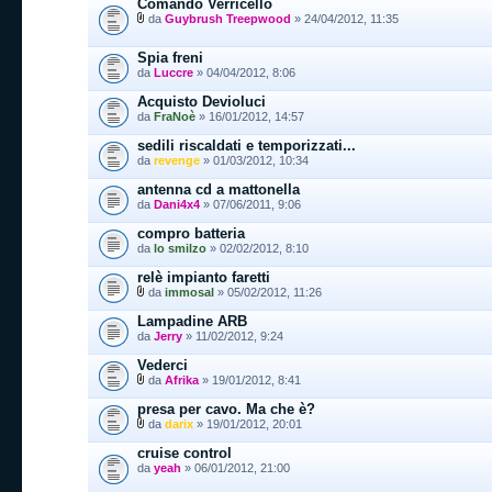
Comando Verricello
da
Guybrush Treepwood
» 24/04/2012, 11:35
Spia freni
da
Luccre
» 04/04/2012, 8:06
Acquisto Devioluci
da
FraNoè
» 16/01/2012, 14:57
sedili riscaldati e temporizzati...
da
revenge
» 01/03/2012, 10:34
antenna cd a mattonella
da
Dani4x4
» 07/06/2011, 9:06
compro batteria
da
lo smilzo
» 02/02/2012, 8:10
relè impianto faretti
da
immosal
» 05/02/2012, 11:26
Lampadine ARB
da
Jerry
» 11/02/2012, 9:24
Vederci
da
Afrika
» 19/01/2012, 8:41
presa per cavo. Ma che è?
da
darix
» 19/01/2012, 20:01
cruise control
da
yeah
» 06/01/2012, 21:00