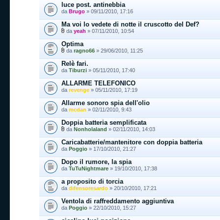
luce post. antinebbia
da
Brugo
» 09/11/2010, 17:16
Ma voi lo vedete di notte il cruscotto del Def?
da
yeah
» 07/11/2010, 10:54
Optima
da
ragno66
» 29/06/2010, 11:25
Relè fari.
da
Tiburzi
» 05/11/2010, 17:40
ALLARME TELEFONICO
da
revenge
» 05/11/2010, 17:19
Allarme sonoro spia dell'olio
da
mcdan
» 02/11/2010, 9:43
Doppia batteria semplificata
da
Nonholaland
» 02/11/2010, 14:03
Caricabatterie/mantenitore con doppia batteria
da
Poggio
» 17/10/2010, 21:27
Dopo il rumore, la spia
da
TuTuNightmare
» 19/10/2010, 17:38
a proposito di torcia
da
difensoresardo
» 20/10/2010, 17:21
Ventola di raffreddamento aggiuntiva
da
Poggio
» 22/10/2010, 15:27