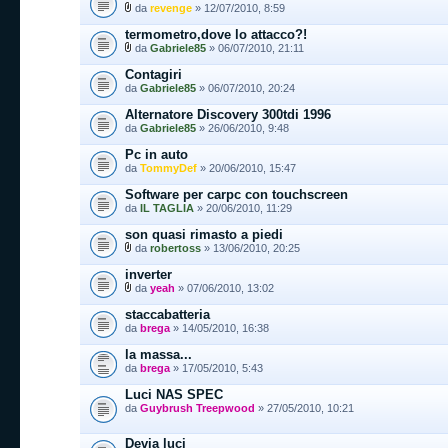
da
revenge
» 12/07/2010, 8:59
termometro,dove lo attacco?!
da
Gabriele85
» 06/07/2010, 21:11
Contagiri
da
Gabriele85
» 06/07/2010, 20:24
Alternatore Discovery 300tdi 1996
da
Gabriele85
» 26/06/2010, 9:48
Pc in auto
da
TommyDef
» 20/06/2010, 15:47
Software per carpc con touchscreen
da
IL TAGLIA
» 20/06/2010, 11:29
son quasi rimasto a piedi
da
robertoss
» 13/06/2010, 20:25
inverter
da
yeah
» 07/06/2010, 13:02
staccabatteria
da
brega
» 14/05/2010, 16:38
la massa...
da
brega
» 17/05/2010, 5:43
Luci NAS SPEC
da
Guybrush Treepwood
» 27/05/2010, 10:21
Devia luci