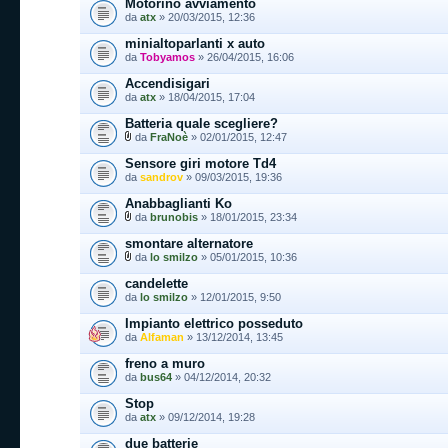
Motorino avviamento
da
atx
» 20/03/2015, 12:36
minialtoparlanti x auto
da
Tobyamos
» 26/04/2015, 16:06
Accendisigari
da
atx
» 18/04/2015, 17:04
Batteria quale scegliere?
da
FraNoè
» 02/01/2015, 12:47
Sensore giri motore Td4
da
sandrov
» 09/03/2015, 19:36
Anabbaglianti Ko
da
brunobis
» 18/01/2015, 23:34
smontare alternatore
da
lo smilzo
» 05/01/2015, 10:36
candelette
da
lo smilzo
» 12/01/2015, 9:50
Impianto elettrico posseduto
da
Alfaman
» 13/12/2014, 13:45
freno a muro
da
bus64
» 04/12/2014, 20:32
Stop
da
atx
» 09/12/2014, 19:28
due batterie