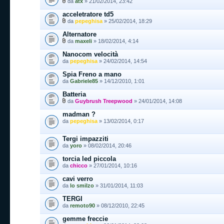
da
atx
» 21/02/2014, 23:42
acceletratore td5
da
pepeghisa
» 25/02/2014, 18:29
Alternatore
da
maxeli
» 18/02/2014, 4:14
Nanocom velocità
da
pepeghisa
» 24/02/2014, 14:54
Spia Freno a mano
da
Gabriele85
» 14/12/2010, 1:01
Batteria
da
Guybrush Treepwood
» 24/01/2014, 14:08
madman ?
da
pepeghisa
» 13/02/2014, 0:17
Tergi impazziti
da
yoro
» 08/02/2014, 20:46
torcia led piccola
da
chicco
» 27/01/2014, 10:16
cavi verro
da
lo smilzo
» 31/01/2014, 11:03
TERGI
da
remoto90
» 08/12/2010, 22:45
gemme freccie