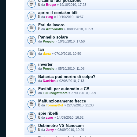
cicalino luci posizione
da
Brugo
» 19/10/2010, 17:23
aprire il contakm td5
da
zurg
» 19/10/2010, 10:57
Fari da lavoro
da
Antonio88
» 10/09/2010, 10:53
Pannello solare
da
Poggio
» 10/10/2010, 17:50
fari
da
dana
» 07/10/2010, 10:50
inverter
da
Poggio
» 05/10/2010, 11:08
Batteria: può morire di colpo?
da
Dani4x4
» 02/08/2010, 7:13
Fusibili per autoradio e CB
da
TuTuNightmare
» 27/09/2010, 6:59
Malfunzionamento frecce
da
TommyDef
» 22/09/2010, 21:33
spie ribelli
da
zurg
» 14/09/2010, 16:52
Debimetro VS Nanocom
da
Jerry
» 03/09/2010, 10:29