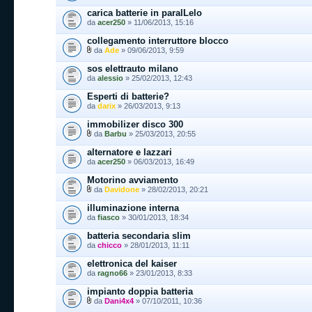
carica batterie in paralLelo
da
acer250
» 11/06/2013, 15:16
collegamento interruttore blocco
da
Ade
» 09/06/2013, 9:59
sos elettrauto milano
da
alessio
» 25/02/2013, 12:43
Esperti di batterie?
da
darix
» 26/03/2013, 9:13
immobilizer disco 300
da
Barbu
» 25/03/2013, 20:55
alternatore e lazzari
da
acer250
» 06/03/2013, 16:49
Motorino avviamento
da
Davidone
» 28/02/2013, 20:21
illuminazione interna
da
fiasco
» 30/01/2013, 18:34
batteria secondaria slim
da
chicco
» 28/01/2013, 11:11
elettronica del kaiser
da
ragno66
» 23/01/2013, 8:33
impianto doppia batteria
da
Dani4x4
» 07/10/2011, 10:36