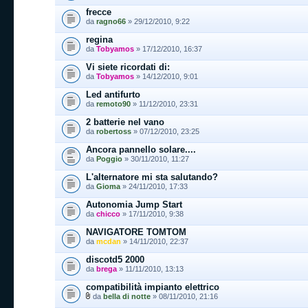
frecce
da
ragno66
» 29/12/2010, 9:22
regina
da
Tobyamos
» 17/12/2010, 16:37
Vi siete ricordati di:
da
Tobyamos
» 14/12/2010, 9:01
Led antifurto
da
remoto90
» 11/12/2010, 23:31
2 batterie nel vano
da
robertoss
» 07/12/2010, 23:25
Ancora pannello solare....
da
Poggio
» 30/11/2010, 11:27
L'alternatore mi sta salutando?
da
Gioma
» 24/11/2010, 17:33
Autonomia Jump Start
da
chicco
» 17/11/2010, 9:38
NAVIGATORE TOMTOM
da
mcdan
» 14/11/2010, 22:37
discotd5 2000
da
brega
» 11/11/2010, 13:13
compatibilità impianto elettrico
da
bella di notte
» 08/11/2010, 21:16