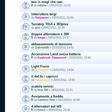
two is megl che uan
da
sabbia
» 02/02/2011, 12:01
interruttore tergi
da
Tobyamos
» 03/03/2011, 16:49
Terratrip T014 e 303plus
da
gris
» 28/02/2011, 22:38
doppio alternatore x 300
da
brega
» 03/01/2011, 14:27
abbassamento di tensione
da
Gabriele85
» 24/10/2010, 19:51
Accensione Land senza batteria
da
Guybrush Treepwood
» 02/02/2011, 15:40
Light Force
da
TommyDef
» 18/01/2011, 19:56
il def fa i capricci
da
manuellosa
» 20/01/2011, 14:59
scatola servizi
da
luca 300
» 16/01/2011, 22:31
Avviamento a freddo
da
Cardenz-One
» 16/12/2010, 11:58
4 alternatori sul td5
da
fiasco
» 04/01/2011, 15:30