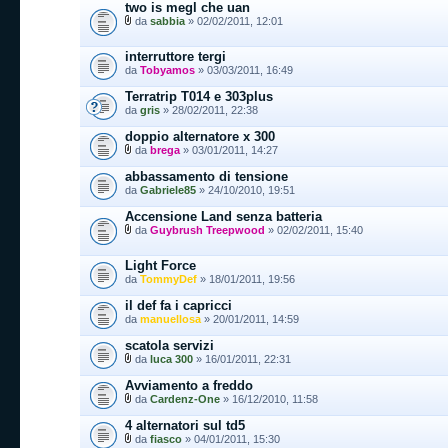
two is megl che uan
da
sabbia
» 02/02/2011, 12:01
interruttore tergi
da
Tobyamos
» 03/03/2011, 16:49
Terratrip T014 e 303plus
da
gris
» 28/02/2011, 22:38
doppio alternatore x 300
da
brega
» 03/01/2011, 14:27
abbassamento di tensione
da
Gabriele85
» 24/10/2010, 19:51
Accensione Land senza batteria
da
Guybrush Treepwood
» 02/02/2011, 15:40
Light Force
da
TommyDef
» 18/01/2011, 19:56
il def fa i capricci
da
manuellosa
» 20/01/2011, 14:59
scatola servizi
da
luca 300
» 16/01/2011, 22:31
Avviamento a freddo
da
Cardenz-One
» 16/12/2010, 11:58
4 alternatori sul td5
da
fiasco
» 04/01/2011, 15:30