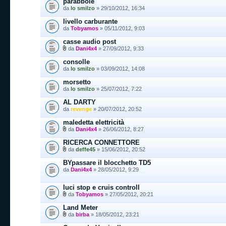
parabbole
da
lo smilzo
» 29/10/2012, 16:34
livello carburante
da
Tobyamos
» 05/11/2012, 9:03
casse audio post
da
Dani4x4
» 27/09/2012, 9:33
consolle
da
lo smilzo
» 03/09/2012, 14:08
morsetto
da
lo smilzo
» 25/07/2012, 7:22
AL DARTY
da
revenge
» 20/07/2012, 20:52
maledetta elettricità
da
Dani4x4
» 26/06/2012, 8:27
RICERCA CONNETTORE
da
deffe45
» 15/06/2012, 20:52
BYpassare il blocchetto TD5
da
Dani4x4
» 28/05/2012, 9:29
luci stop e cruis controll
da
Tobyamos
» 27/05/2012, 20:21
Land Meter
da
birba
» 18/05/2012, 23:21