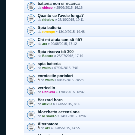
batteria non si ricarica
da
chicco
» 28/09/2015, 16:18
Quanto ce l'avete lunga?
da
riderbw
» 26/10/2015, 19:11
Spia batteria
da
revenge
» 13/10/2015, 19:48
Chi mi aiuta con sti fili?
da
atx
» 20/08/2015, 17:12
Spia riserva tdi 300
da
Becero
» 25/07/2015, 17:19
spia batteria
da
waits
» 07/07/2015, 7:01
cornicette portafari
da
waits
» 04/06/2015, 20:28
verricello
da
Dani4x4
» 17/03/2015, 18:47
Hazzard horn
da
alex33
» 17/05/2015, 8:56
blocchetto accensione
da
lo smilzo
» 14/05/2015, 12:07
Alternatore
da
atx
» 02/05/2015, 14:55