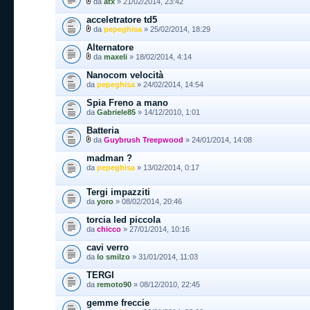
da
atx
» 21/02/2014, 23:42
acceletratore td5
da
pepeghisa
» 25/02/2014, 18:29
Alternatore
da
maxeli
» 18/02/2014, 4:14
Nanocom velocità
da
pepeghisa
» 24/02/2014, 14:54
Spia Freno a mano
da
Gabriele85
» 14/12/2010, 1:01
Batteria
da
Guybrush Treepwood
» 24/01/2014, 14:08
madman ?
da
pepeghisa
» 13/02/2014, 0:17
Tergi impazziti
da
yoro
» 08/02/2014, 20:46
torcia led piccola
da
chicco
» 27/01/2014, 10:16
cavi verro
da
lo smilzo
» 31/01/2014, 11:03
TERGI
da
remoto90
» 08/12/2010, 22:45
gemme freccie