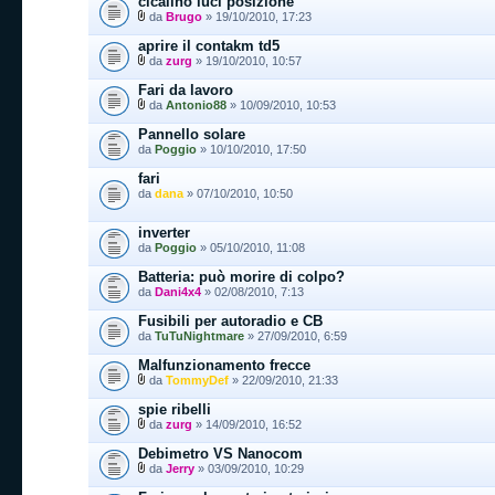
cicalino luci posizione
da
Brugo
» 19/10/2010, 17:23
aprire il contakm td5
da
zurg
» 19/10/2010, 10:57
Fari da lavoro
da
Antonio88
» 10/09/2010, 10:53
Pannello solare
da
Poggio
» 10/10/2010, 17:50
fari
da
dana
» 07/10/2010, 10:50
inverter
da
Poggio
» 05/10/2010, 11:08
Batteria: può morire di colpo?
da
Dani4x4
» 02/08/2010, 7:13
Fusibili per autoradio e CB
da
TuTuNightmare
» 27/09/2010, 6:59
Malfunzionamento frecce
da
TommyDef
» 22/09/2010, 21:33
spie ribelli
da
zurg
» 14/09/2010, 16:52
Debimetro VS Nanocom
da
Jerry
» 03/09/2010, 10:29