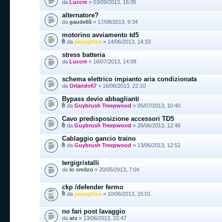
da
Luccre
» 03/09/2013, 16:05
alternatore?
da
gaude65
» 17/08/2013, 9:34
motorino avviamento td5
da
pepeghisa
» 14/06/2013, 14:33
stress batteria
da
Luccre
» 16/07/2013, 14:08
schema elettrico impianto aria condizionata
da
Orlando67
» 16/06/2013, 22:10
Bypass devio abbaglianti
da
Guybrush Treepwood
» 05/07/2013, 10:40
Cavo predisposizione accessori TD5
da
Guybrush Treepwood
» 26/06/2013, 12:48
Cablaggio gancio traino
da
Guybrush Treepwood
» 13/06/2013, 12:52
tergigristalli
da
lo smilzo
» 20/05/2013, 7:04
ckp /defender fermo
da
pepeghisa
» 10/06/2013, 15:01
no fari post lavaggio
da
atx
» 13/06/2013, 22:47