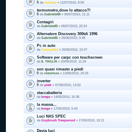
da
revenge
» 12/07/2010, 8:59
termometro,dove lo attacco?!
da
Gabriele85
» 06/07/2010, 21:11
Contagiri
da
Gabriele85
» 06/07/2010, 20:24
Alternatore Discovery 300tdi 1996
da
Gabriele85
» 26/06/2010, 9:48
Pc in auto
da
TommyDef
» 20/06/2010, 15:47
Software per carpc con touchscreen
da
IL TAGLIA
» 20/06/2010, 11:29
son quasi rimasto a piedi
da
robertoss
» 13/06/2010, 20:25
inverter
da
yeah
» 07/06/2010, 13:02
staccabatteria
da
brega
» 14/05/2010, 16:38
la massa...
da
brega
» 17/05/2010, 5:43
Luci NAS SPEC
da
Guybrush Treepwood
» 27/05/2010, 10:21
Devia luci