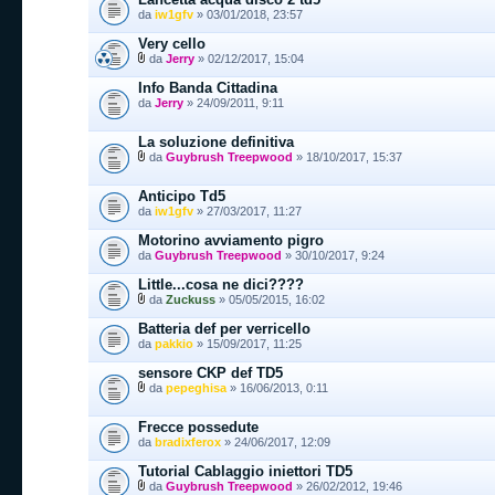
da
iw1gfv
» 03/01/2018, 23:57
Very cello
da
Jerry
» 02/12/2017, 15:04
Info Banda Cittadina
da
Jerry
» 24/09/2011, 9:11
La soluzione definitiva
da
Guybrush Treepwood
» 18/10/2017, 15:37
Anticipo Td5
da
iw1gfv
» 27/03/2017, 11:27
Motorino avviamento pigro
da
Guybrush Treepwood
» 30/10/2017, 9:24
Little...cosa ne dici????
da
Zuckuss
» 05/05/2015, 16:02
Batteria def per verricello
da
pakkio
» 15/09/2017, 11:25
sensore CKP def TD5
da
pepeghisa
» 16/06/2013, 0:11
Frecce possedute
da
bradixferox
» 24/06/2017, 12:09
Tutorial Cablaggio iniettori TD5
da
Guybrush Treepwood
» 26/02/2012, 19:46