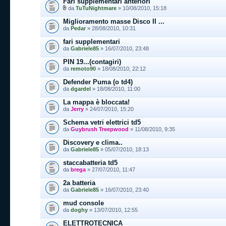
Fari supplementari anteriori
da
TuTuNightmare
» 10/08/2010, 15:18
Miglioramento masse Disco II ...
da
Pedar
» 28/08/2010, 10:31
fari supplementari
da
Gabriele85
» 16/07/2010, 23:48
PIN 19...(contagiri)
da
remoto90
» 18/08/2010, 22:12
Defender Puma (o td4)
da
dgardel
» 18/08/2010, 11:00
La mappa è bloccata!
da
Jerry
» 24/07/2010, 15:20
Schema vetri elettrici td5
da
Guybrush Treepwood
» 11/08/2010, 9:35
Discovery e clima..
da
Gabriele85
» 05/07/2010, 18:13
staccabatteria td5
da
brega
» 27/07/2010, 11:47
2a batteria
da
Gabriele85
» 16/07/2010, 23:40
mud console
da
doghy
» 13/07/2010, 12:55
ELETTROTECNICA