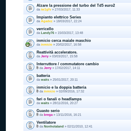
Alzare la pressione del turbo del Td5 euro2
da
iw1gfv
» 27/03/2017, 11:33
Impianto elettrico Series
da
Agadez
» 18/03/2017, 22:24
verricello
da
Landy76
» 15/03/2017, 13:48
inmicio cerca maiale maschio
da
inmicio
» 20/02/2017, 16:58
Reattività acceleratore.
da
Jerry
» 03/03/2017, 15:58
Interruttore / commutatore cambio
da
Jerry
» 17/02/2017, 14:11
batteria
da
waits
» 25/01/2017, 20:11
inmicio e la doppia batteria
da
inmicio
» 02/09/2016, 17:32
fari o fanali o headlamps
da
waits
» 28/11/2016, 20:27
Guasto serio
da
brega
» 13/11/2016, 16:21
Ventilatore
da
Nonholaland
» 02/11/2010, 12:41