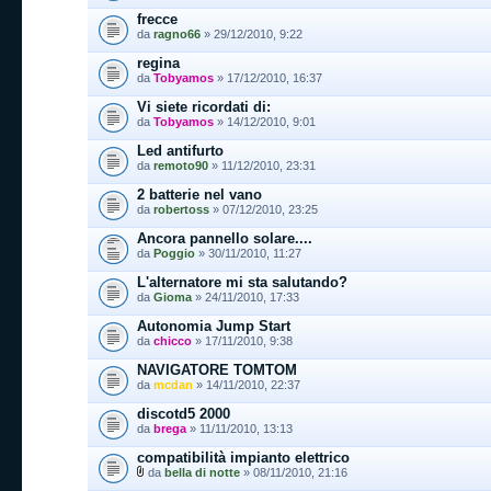
frecce
da
ragno66
» 29/12/2010, 9:22
regina
da
Tobyamos
» 17/12/2010, 16:37
Vi siete ricordati di:
da
Tobyamos
» 14/12/2010, 9:01
Led antifurto
da
remoto90
» 11/12/2010, 23:31
2 batterie nel vano
da
robertoss
» 07/12/2010, 23:25
Ancora pannello solare....
da
Poggio
» 30/11/2010, 11:27
L'alternatore mi sta salutando?
da
Gioma
» 24/11/2010, 17:33
Autonomia Jump Start
da
chicco
» 17/11/2010, 9:38
NAVIGATORE TOMTOM
da
mcdan
» 14/11/2010, 22:37
discotd5 2000
da
brega
» 11/11/2010, 13:13
compatibilità impianto elettrico
da
bella di notte
» 08/11/2010, 21:16