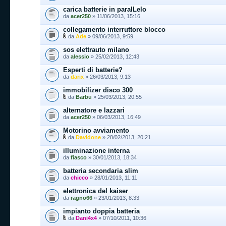
carica batterie in paralLelo
da
acer250
» 11/06/2013, 15:16
collegamento interruttore blocco
da
Ade
» 09/06/2013, 9:59
sos elettrauto milano
da
alessio
» 25/02/2013, 12:43
Esperti di batterie?
da
darix
» 26/03/2013, 9:13
immobilizer disco 300
da
Barbu
» 25/03/2013, 20:55
alternatore e lazzari
da
acer250
» 06/03/2013, 16:49
Motorino avviamento
da
Davidone
» 28/02/2013, 20:21
illuminazione interna
da
fiasco
» 30/01/2013, 18:34
batteria secondaria slim
da
chicco
» 28/01/2013, 11:11
elettronica del kaiser
da
ragno66
» 23/01/2013, 8:33
impianto doppia batteria
da
Dani4x4
» 07/10/2011, 10:36