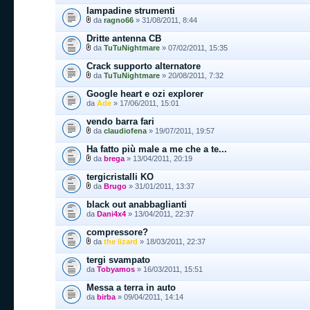
lampadine strumenti
da
ragno66
» 31/08/2011, 8:44
Dritte antenna CB
da
TuTuNightmare
» 07/02/2011, 15:35
Crack supporto alternatore
da
TuTuNightmare
» 20/08/2011, 7:32
Google heart e ozi explorer
da
Ade
» 17/06/2011, 15:01
vendo barra fari
da
claudiofena
» 19/07/2011, 19:57
Ha fatto più male a me che a te...
da
brega
» 13/04/2011, 20:19
tergicristalli KO
da
Brugo
» 31/01/2011, 13:37
black out anabbaglianti
da
Dani4x4
» 13/04/2011, 22:37
compressore?
da
the lizard
» 18/03/2011, 22:37
tergi svampato
da
Tobyamos
» 16/03/2011, 15:51
Messa a terra in auto
da
birba
» 09/04/2011, 14:14