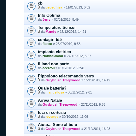
cb
da
pepeghisa
» 11/01/2013, 0:52
Info Optima
da
Jerry
» 02/01/2013, 8:49
Temperature Sensor
da
Mandy
» 13/12/2012, 14:21
contagiri td5
da
fiasco
» 25/07/2010, 9:58
impianto elettrico
da
Nonholaland
» 27/11/2012, 8:27
il land non parte
da
acer250
» 01/12/2012, 22:41
Pippolotto telecomando verro
da
Guybrush Treepwood
» 15/11/2012, 14:19
Quale batteria?
da
manuellosa
» 30/11/2012, 9:01
Arriva Natale
da
Guybrush Treepwood
» 22/11/2012, 9:53
luci di cortesia
da
revenge
» 30/10/2012, 11:06
Aiuto... Sono al buio
da
Guybrush Treepwood
» 21/12/2011, 16:23