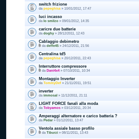
switch frizione
da
pepeghisa
» 10/01/2012, 17:47
luci incasso
da
lo smilzo
» 09/01/2012, 14:35
caricre due batterie
da
doghy
» 28/12/2011, 12:43
Cablaggio debimetro
da
deffe45
» 24/12/2011, 21:56
Centralina td5
da
pepeghisa
» 20/12/2011, 22:43
Interruttore compressore
da
Dani4x4
» 07/10/2011, 10:34
Montaggio Inverter
da
TommyDef
» 21/11/2011, 19:51
inverter
da
immosal
» 11/12/2011, 21:11
LIGHT FORCE fanali alla moda
da
Tobyamos
» 03/12/2011, 20:34
Amperaggi alternatore e carico batteria ?
da
Pedar
» 01/12/2011, 13:47
Ventola assiale basso profilo
da
Tiburzi
» 08/11/2011, 13:43