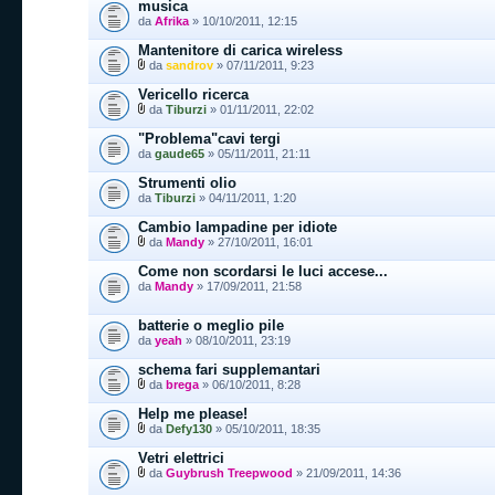
musica
da
Afrika
» 10/10/2011, 12:15
Mantenitore di carica wireless
da
sandrov
» 07/11/2011, 9:23
Vericello ricerca
da
Tiburzi
» 01/11/2011, 22:02
"Problema"cavi tergi
da
gaude65
» 05/11/2011, 21:11
Strumenti olio
da
Tiburzi
» 04/11/2011, 1:20
Cambio lampadine per idiote
da
Mandy
» 27/10/2011, 16:01
Come non scordarsi le luci accese...
da
Mandy
» 17/09/2011, 21:58
batterie o meglio pile
da
yeah
» 08/10/2011, 23:19
schema fari supplemantari
da
brega
» 06/10/2011, 8:28
Help me please!
da
Defy130
» 05/10/2011, 18:35
Vetri elettrici
da
Guybrush Treepwood
» 21/09/2011, 14:36