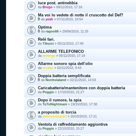
luce post. antinebbia
da
Brugo
» 09/11/2010, 17:16
Ma voi lo vedete di notte il cruscotto del Def?
da
yeah
» 07/11/2010, 10:54
Optima
da
ragno66
» 29/06/2010, 11:25
Relè fari.
da
Tiburzi
» 05/11/2010, 17:40
ALLARME TELEFONICO
da
revenge
» 05/11/2010, 17:19
Allarme sonoro spia dell'olio
da
mcdan
» 02/11/2010, 9:43
Doppia batteria semplificata
da
Nonholaland
» 02/11/2010, 14:03
Caricabatterie/mantenitore con doppia batteria
da
Poggio
» 17/10/2010, 21:27
Dopo il rumore, la spia
da
TuTuNightmare
» 19/10/2010, 17:38
a proposito di torcia
da
difensoresardo
» 20/10/2010, 17:21
Ventola di raffreddamento aggiuntiva
da
Poggio
» 22/10/2010, 15:27