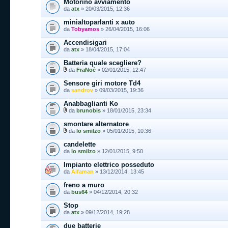
Motorino avviamento
da
atx
» 20/03/2015, 12:36
minialtoparlanti x auto
da
Tobyamos
» 26/04/2015, 16:06
Accendisigari
da
atx
» 18/04/2015, 17:04
Batteria quale scegliere?
da
FraNoè
» 02/01/2015, 12:47
Sensore giri motore Td4
da
sandrov
» 09/03/2015, 19:36
Anabbaglianti Ko
da
brunobis
» 18/01/2015, 23:34
smontare alternatore
da
lo smilzo
» 05/01/2015, 10:36
candelette
da
lo smilzo
» 12/01/2015, 9:50
Impianto elettrico posseduto
da
Alfaman
» 13/12/2014, 13:45
freno a muro
da
bus64
» 04/12/2014, 20:32
Stop
da
atx
» 09/12/2014, 19:28
due batterie