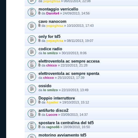
da
pepeghisa
» 06/01/2014, 22:08
montaggio verricello
da
Dani4x4
» 24/09/2013, 14:56
cavo nanocom
da
pepeghisa
» 10/10/2013, 17:43
only for td5
da
pepeghisa
» 08/11/2013, 19:07
codice radio
da
lo smilzo
» 30/10/2013, 8:06
elettroventola ac sempre accesa
da
chicco
» 22/10/2013, 21:28
elettroventola ac sempre spenta
da
chicco
» 25/10/2013, 17:39
ossido
da
lo smilzo
» 22/10/2013, 13:49
Doppio interruttore
da
Agadez
» 19/10/2013, 15:12
antifurto disco2
da
Luccre
» 03/09/2013, 14:37
spostare la centralina del td5
da
ragno66
» 18/09/2010, 16:50
motorino avviamento td5