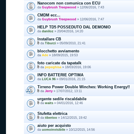
Nanocom non comunica con ECU
da
Guybrush Treepwood
» 12/06/2016, 7:43
CMDM ecc...
da
Guybrush Treepwood
» 12/06/2016, 7:47
HELP TD5 POSSEDUTO DAL DEMONIO
da
daniloz
» 20/04/2016, 14:20
Installare CB
da
Tiburzi
» 05/09/2010, 21:41
blocchetto avviamento
da
Ade
» 18/09/2015, 19:53
foto caricate da tapatalk
da
pepeghisa
» 18/03/2016, 19:06
INFO BATTERIE OPTIMA
da
LUCA 96
» 09/01/2016, 21:15
Tirreno Power Double Winches: Working Energy!!
da
Jerry
» 17/07/2012, 13:11
urgente sedile riscaldabile
da
waits
» 04/01/2016, 12:46
Stufetta elettrica
da
tiberioo
» 14/12/2015, 19:42
aiuto per acquisto
da
uomoinvisibile
» 10/12/2015, 14:56