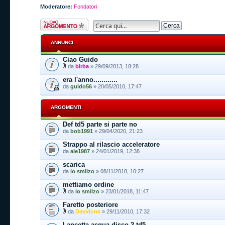
Moderatore:
Fondatori
Scrivi un nuovo
argomento
ANNUNCI
Ciao Guido
da
birba
» 29/09/2013, 18:28
era l'anno............
da
guido56
» 20/05/2010, 17:47
ARGOMENTI
Def td5 parte si parte no
da
bob1991
» 29/04/2020, 21:23
Strappo al rilascio acceleratore
da
ale1987
» 24/01/2019, 12:38
scarica
da
lo smilzo
» 08/11/2018, 10:27
mettiamo ordine
da
lo smilzo
» 23/01/2018, 11:47
Faretto posteriore
da
Davidone
» 29/11/2010, 17:32
Lancetta acqua disco 2 td5