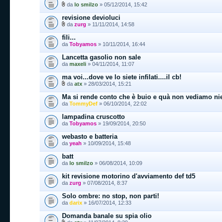
da
lo smilzo
» 05/12/2014, 15:42
revisione devioluci
da
zurg
» 11/11/2014, 14:58
fili...
da
Tobyamos
» 10/11/2014, 16:44
Lancetta gasolio non sale
da
maxeli
» 04/11/2014, 11:07
ma voi...dove ve lo siete infilati....il cb!
da
atx
» 28/03/2014, 15:21
Ma si rende conto che è buio e quà non vediamo ni
da
TommyDef
» 06/10/2014, 22:02
lampadina cruscotto
da
Tobyamos
» 19/09/2014, 20:50
webasto e batteria
da
yeah
» 10/09/2014, 15:48
batt
da
lo smilzo
» 06/08/2014, 10:09
kit revisione motorino d'avviamento def td5
da
zurg
» 07/08/2014, 8:37
Solo ombre: no stop, non parti!
da
darix
» 16/07/2014, 12:33
Domanda banale su spia olio