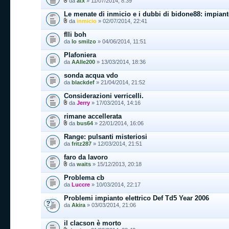
da
atx
» 11/07/2014, 8:39
Le menate di inmicio e i dubbi di bidone88: impian
da
inmicio
» 02/07/2014, 22:41
flli boh
da
lo smilzo
» 04/06/2014, 11:51
Plafoniera
da
AAlle200
» 13/03/2014, 18:36
sonda acqua vdo
da
blackdef
» 21/04/2014, 21:52
Considerazioni verricelli.
da
Jerry
» 17/03/2014, 14:16
rimane accellerata
da
bus64
» 22/01/2014, 16:06
Range: pulsanti misteriosi
da
fritz287
» 12/03/2014, 21:51
faro da lavoro
da
waits
» 15/12/2013, 20:18
Problema cb
da
Luccre
» 10/03/2014, 22:17
Problemi impianto elettrico Def Td5 Year 2006
da
Akira
» 03/03/2014, 21:06
il clacson è morto