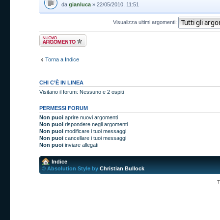
da
gianluca
» 22/05/2010, 11:51
Visualizza ultimi argomenti:
Scrivi un nuovo
argomento
Torna a Indice
CHI C’È IN LINEA
Visitano il forum: Nessuno e 2 ospiti
PERMESSI FORUM
Non puoi
aprire nuovi argomenti
Non puoi
rispondere negli argomenti
Non puoi
modificare i tuoi messaggi
Non puoi
cancellare i tuoi messaggi
Non puoi
inviare allegati
Indice
© Absolution Style by
Christian Bullock
T