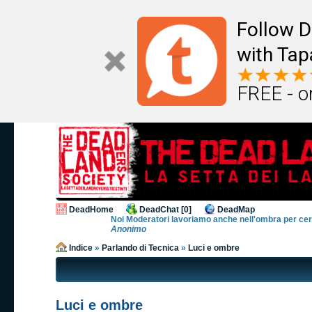
Follow D
with Tap
FREE - o
DeadHome
DeadChat [0]
DeadMap
Noi Moderatori lavoriamo anche nell'ombra per cerca
Anonimo
Indice
»
Parlando di Tecnica
»
Luci e ombre
Luci e ombre