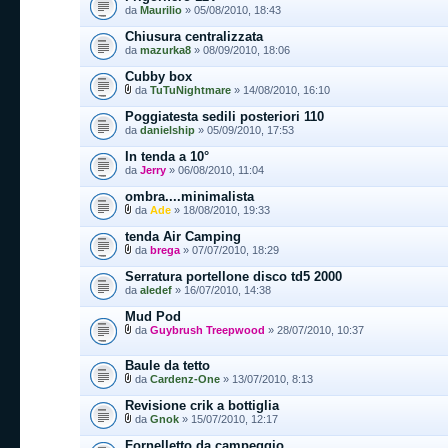
da
Maurilio
» 05/08/2010, 18:43
Chiusura centralizzata
da
mazurka8
» 08/09/2010, 18:06
Cubby box
da
TuTuNightmare
» 14/08/2010, 16:10
Poggiatesta sedili posteriori 110
da
danielship
» 05/09/2010, 17:53
In tenda a 10°
da
Jerry
» 06/08/2010, 11:04
ombra....minimalista
da
Ade
» 18/08/2010, 19:33
tenda Air Camping
da
brega
» 07/07/2010, 18:29
Serratura portellone disco td5 2000
da
aledef
» 16/07/2010, 14:38
Mud Pod
da
Guybrush Treepwood
» 28/07/2010, 10:37
Baule da tetto
da
Cardenz-One
» 13/07/2010, 8:13
Revisione crik a bottiglia
da
Gnok
» 15/07/2010, 12:17
Fornelletto da campeggio