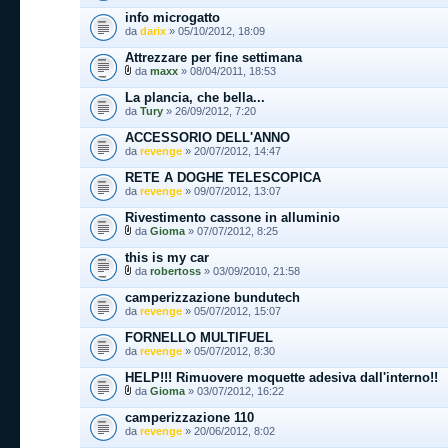
info microgatto
da
darix
» 05/10/2012, 18:09
Attrezzare per fine settimana
da
maxx
» 08/04/2011, 18:53
La plancia, che bella...
da
Tury
» 26/09/2012, 7:20
ACCESSORIO DELL'ANNO
da
revenge
» 20/07/2012, 14:47
RETE A DOGHE TELESCOPICA
da
revenge
» 09/07/2012, 13:07
Rivestimento cassone in alluminio
da
Gioma
» 07/07/2012, 8:25
this is my car
da
robertoss
» 03/09/2010, 21:58
camperizzazione bundutech
da
revenge
» 05/07/2012, 15:07
FORNELLO MULTIFUEL
da
revenge
» 05/07/2012, 8:30
HELP!!! Rimuovere moquette adesiva dall'interno!!
da
Gioma
» 03/07/2012, 16:22
camperizzazione 110
da
revenge
» 20/06/2012, 8:02