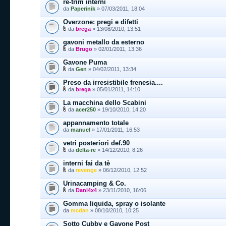
re-trim interni
da
Paperinik
» 07/03/2011, 18:04
Overzone: pregi e difetti
da
brega
» 13/08/2010, 13:51
gavoni metallo da esterno
da
Brugo
» 02/01/2011, 13:36
Gavone Puma
da
Gen
» 04/02/2011, 13:34
Preso da irresistibile frenesia....
da
brega
» 05/01/2011, 14:10
La macchina dello Scabini
da
acer250
» 19/10/2010, 14:20
appannamento totale
da
manuel
» 17/01/2011, 16:53
vetri posteriori def.90
da
delta-re
» 14/12/2010, 8:26
interni fai da tè
da
revenge
» 06/12/2010, 12:52
Urinacamping & Co.
da
Dani4x4
» 23/11/2010, 16:06
Gomma liquida, spray o isolante
da
mcdan
» 08/10/2010, 10:25
Sotto Cubby e Gavone Post