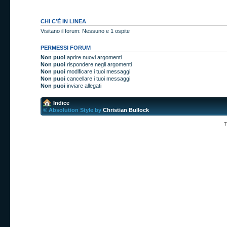
CHI C’È IN LINEA
Visitano il forum: Nessuno e 1 ospite
PERMESSI FORUM
Non puoi
aprire nuovi argomenti
Non puoi
rispondere negli argomenti
Non puoi
modificare i tuoi messaggi
Non puoi
cancellare i tuoi messaggi
Non puoi
inviare allegati
Indice
© Absolution Style by
Christian Bullock
T