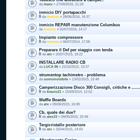
da
maxx
» 27/09/2016, 21:20
inmicio DIY portapacchi
da
inmicio
» 28/06/2016, 16:37
inmicio REPAIR manutenzione Columbus
da
inmicio
» 02/07/2016, 14:17
Impianto compressore
da
inmicio
» 06/07/2014, 17:06
Preparare il Def per viaggio con tenda
da
atx
» 20/07/2015, 18:22
INSTALLARE RADIO CB
da
LUCA 96
» 22/10/2015, 19:37
strumentop tachimetro - problema
da
uomoinvisibile
» 13/02/2015, 15:49
Camperizzazione Disco 300 Consigli, critiche e ........
da
krauto21
» 15/09/2014, 12:02
Waffle Boards
da
atx
» 05/06/2015, 16:08
Cb, quale dei due?
da
alex33
» 09/05/2015, 20:48
Tergicristallo posteriore
da
atx
» 25/04/2015, 14:03