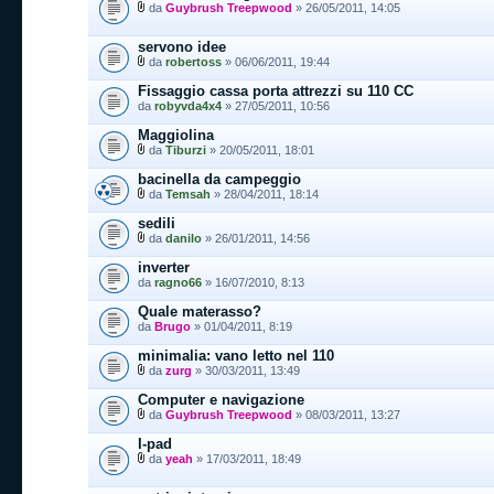
da
Guybrush Treepwood
» 26/05/2011, 14:05
servono idee
da
robertoss
» 06/06/2011, 19:44
Fissaggio cassa porta attrezzi su 110 CC
da
robyvda4x4
» 27/05/2011, 10:56
Maggiolina
da
Tiburzi
» 20/05/2011, 18:01
bacinella da campeggio
da
Temsah
» 28/04/2011, 18:14
sedili
da
danilo
» 26/01/2011, 14:56
inverter
da
ragno66
» 16/07/2010, 8:13
Quale materasso?
da
Brugo
» 01/04/2011, 8:19
minimalia: vano letto nel 110
da
zurg
» 30/03/2011, 13:49
Computer e navigazione
da
Guybrush Treepwood
» 08/03/2011, 13:27
I-pad
da
yeah
» 17/03/2011, 18:49