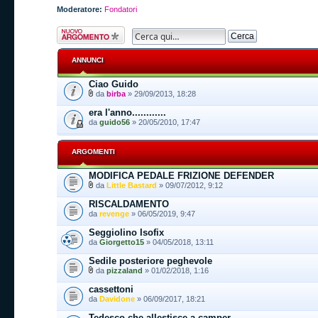
Moderatore:
Fondatori
Scrivi un nuovo
argomento
ANNUNCI
Ciao Guido
da
birba
» 29/09/2013, 18:28
era l'anno............
da
guido56
» 20/05/2010, 17:47
ARGOMENTI
MODIFICA PEDALE FRIZIONE DEFENDER
da
Little Bastard
» 09/07/2012, 9:12
RISCALDAMENTO
da
revenge
» 06/05/2019, 9:47
Seggiolino Isofix
da
Giorgetto15
» 04/05/2018, 13:11
Sedile posteriore peghevole
da
pizzaland
» 01/02/2018, 1:16
cassettoni
da
Davidone
» 06/09/2017, 18:21
Tedesco che allestisce a camper..