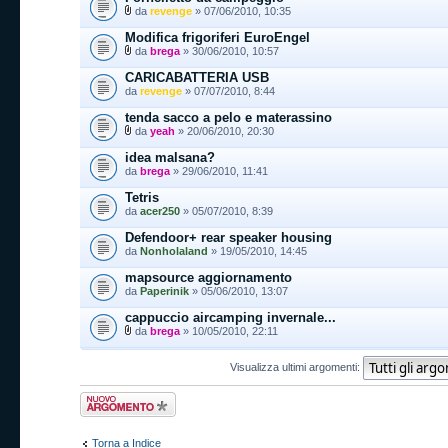
da
revenge
» 07/06/2010, 10:35
Modifica frigoriferi EuroEngel
da
brega
» 30/06/2010, 10:57
CARICABATTERIA USB
da
revenge
» 07/07/2010, 8:44
tenda sacco a pelo e materassino
da
yeah
» 20/06/2010, 20:30
idea malsana?
da
brega
» 29/06/2010, 11:41
Tetris
da
acer250
» 05/07/2010, 8:39
Defendoor+ rear speaker housing
da
Nonholaland
» 19/05/2010, 14:45
mapsource aggiornamento
da
Paperinik
» 05/06/2010, 13:07
cappuccio aircamping invernale...
da
brega
» 10/05/2010, 22:11
Visualizza ultimi argomenti:
Scrivi un nuovo
argomento
Torna a Indice