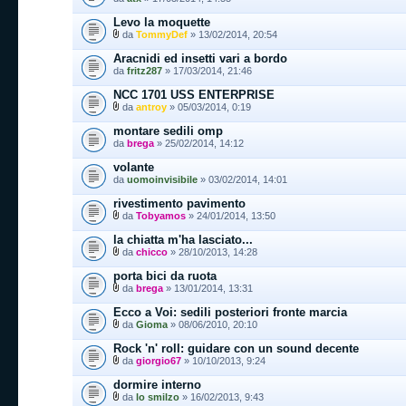
Levo la moquette
da
TommyDef
» 13/02/2014, 20:54
Aracnidi ed insetti vari a bordo
da
fritz287
» 17/03/2014, 21:46
NCC 1701 USS ENTERPRISE
da
antroy
» 05/03/2014, 0:19
montare sedili omp
da
brega
» 25/02/2014, 14:12
volante
da
uomoinvisibile
» 03/02/2014, 14:01
rivestimento pavimento
da
Tobyamos
» 24/01/2014, 13:50
la chiatta m'ha lasciato...
da
chicco
» 28/10/2013, 14:28
porta bici da ruota
da
brega
» 13/01/2014, 13:31
Ecco a Voi: sedili posteriori fronte marcia
da
Gioma
» 08/06/2010, 20:10
Rock 'n' roll: guidare con un sound decente
da
giorgio67
» 10/10/2013, 9:24
dormire interno
da
lo smilzo
» 16/02/2013, 9:43