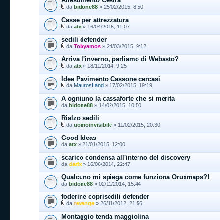
Allestimento Cesira
da
bidone88
» 25/02/2015, 8:50
Casse per attrezzatura
da
atx
» 16/04/2015, 11:07
sedili defender
da
Tobyamos
» 24/03/2015, 9:12
Arriva l'inverno, parliamo di Webasto?
da
atx
» 18/11/2014, 9:25
Idee Pavimento Cassone cercasi
da
MaurosLand
» 17/02/2015, 19:19
A ogniuno la cassaforte che si merita
da
bidone88
» 14/02/2015, 10:50
Rialzo sedili
da
uomoinvisibile
» 11/02/2015, 20:30
Good Ideas
da
atx
» 21/01/2015, 12:00
scarico condensa all'interno del discovery
da
darix
» 16/06/2014, 22:47
Qualcuno mi spiega come funziona Oruxmaps?!
da
bidone88
» 02/11/2014, 15:44
foderine coprisedili defender
da
revenge
» 26/11/2012, 21:56
Montaggio tenda maggiolina