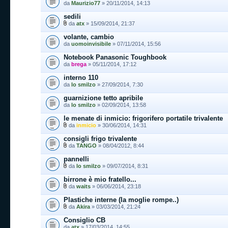
da
Maurizio77
» 20/11/2014, 14:13
sedili
da
atx
» 15/09/2014, 21:37
volante, cambio
da
uomoinvisibile
» 07/11/2014, 15:56
Notebook Panasonic Toughbook
da
brega
» 05/11/2014, 17:12
interno 110
da
lo smilzo
» 27/09/2014, 7:30
guarnizione tetto apribile
da
lo smilzo
» 02/09/2014, 13:58
le menate di inmicio: frigorifero portatile trivalente
da
inmicio
» 30/06/2014, 14:31
consigli frigo trivalente
da
TANGO
» 08/04/2012, 8:44
pannelli
da
lo smilzo
» 09/07/2014, 8:31
birrone è mio fratello...
da
waits
» 06/06/2014, 23:18
Plastiche interne (la moglie rompe..)
da
Akira
» 03/03/2014, 21:24
Consiglio CB
da
atx
» 17/03/2014, 14:55