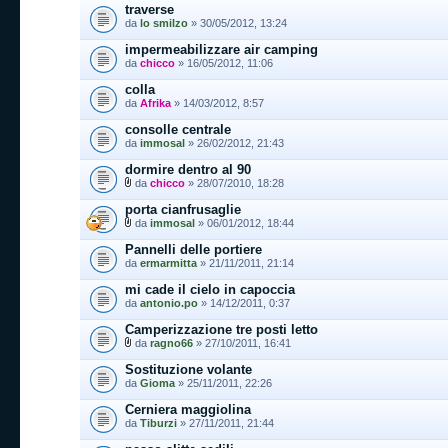
traverse
da
lo smilzo
» 30/05/2012, 13:24
impermeabilizzare air camping
da
chicco
» 16/05/2012, 11:06
colla
da
Afrika
» 14/03/2012, 8:57
consolle centrale
da
immosal
» 26/02/2012, 21:43
dormire dentro al 90
da
chicco
» 28/07/2010, 18:28
porta cianfrusaglie
da
immosal
» 06/01/2012, 18:44
Pannelli delle portiere
da
ermarmitta
» 21/11/2011, 21:14
mi cade il cielo in capoccia
da
antonio.po
» 14/12/2011, 0:37
Camperizzazione tre posti letto
da
ragno66
» 27/10/2011, 16:41
Sostituzione volante
da
Gioma
» 25/11/2011, 22:26
Cerniera maggiolina
da
Tiburzi
» 27/11/2011, 21:44