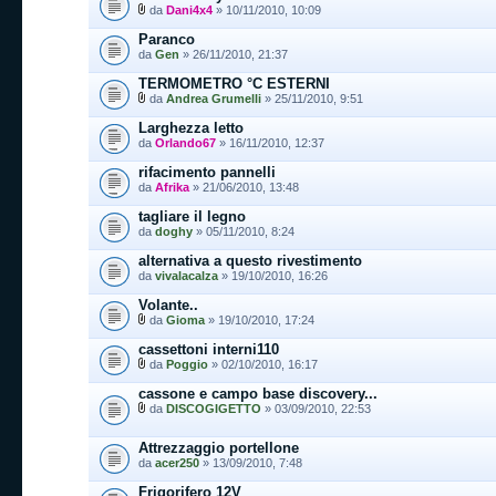
da
Dani4x4
» 10/11/2010, 10:09
Paranco
da
Gen
» 26/11/2010, 21:37
TERMOMETRO °C ESTERNI
da
Andrea Grumelli
» 25/11/2010, 9:51
Larghezza letto
da
Orlando67
» 16/11/2010, 12:37
rifacimento pannelli
da
Afrika
» 21/06/2010, 13:48
tagliare il legno
da
doghy
» 05/11/2010, 8:24
alternativa a questo rivestimento
da
vivalacalza
» 19/10/2010, 16:26
Volante..
da
Gioma
» 19/10/2010, 17:24
cassettoni interni110
da
Poggio
» 02/10/2010, 16:17
cassone e campo base discovery...
da
DISCOGIGETTO
» 03/09/2010, 22:53
Attrezzaggio portellone
da
acer250
» 13/09/2010, 7:48
Frigorifero 12V