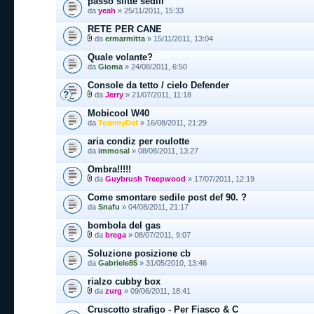
passo slitte sedili
da
yeah
» 25/11/2011, 15:33
RETE PER CANE
da
ermarmitta
» 15/11/2011, 13:04
Quale volante?
da
Gioma
» 24/08/2011, 6:50
Console da tetto / cielo Defender
da
Jerry
» 21/07/2011, 11:18
Mobicool W40
da
TommyDef
» 16/08/2011, 21:29
aria condiz per roulotte
da
immosal
» 08/08/2011, 13:27
Ombra!!!!!
da
Guybrush Treepwood
» 17/07/2011, 12:19
Come smontare sedile post def 90. ?
da
Snafu
» 04/08/2011, 21:17
bombola del gas
da
brega
» 08/07/2011, 9:07
Soluzione posizione cb
da
Gabriele85
» 31/05/2010, 13:46
rialzo cubby box
da
zurg
» 09/06/2011, 18:41
Cruscotto strafigo - Per Fiasco & C