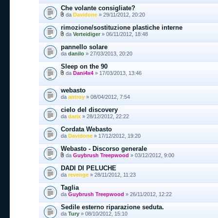
Che volante consigliate?
da
Davidone
» 29/11/2012, 20:20
rimozione/sostituzione plastiche interne
da
Verteidiger
» 06/11/2012, 18:48
pannello solare
da
danilo
» 27/03/2013, 20:20
Sleep on the 90
da
Dani4x4
» 17/03/2013, 13:46
webasto
da
antroy
» 08/04/2012, 7:54
cielo del discovery
da
darix
» 28/12/2012, 22:22
Cordata Webasto
da
Davidone
» 17/12/2012, 19:20
Webasto - Discorso generale
da
Guybrush Treepwood
» 03/12/2012, 9:00
DADI DI PELUCHE
da
revenge
» 28/11/2012, 11:23
Taglia
da
Guybrush Treepwood
» 26/11/2012, 12:22
Sedile esterno riparazione seduta.
da
Tury
» 08/10/2012, 15:10