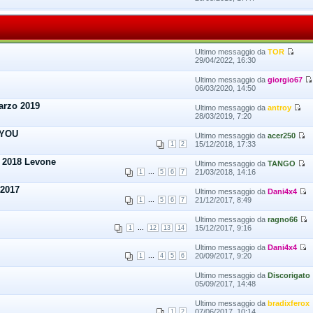
Ultimo messaggio da
TOR
29/04/2022, 16:30
Ultimo messaggio da
giorgio67
06/03/2020, 14:50
arzo 2019
Ultimo messaggio da
antroy
28/03/2019, 7:20
 YOU
Ultimo messaggio da
acer250
15/12/2018, 17:33
1
2
 2018 Levone
Ultimo messaggio da
TANGO
...
21/03/2018, 14:16
1
5
6
7
 2017
Ultimo messaggio da
Dani4x4
...
21/12/2017, 8:49
1
5
6
7
Ultimo messaggio da
ragno66
...
15/12/2017, 9:16
1
12
13
14
Ultimo messaggio da
Dani4x4
...
20/09/2017, 9:20
1
4
5
6
Ultimo messaggio da
Discorigato
05/09/2017, 14:48
Ultimo messaggio da
bradixferox
07/06/2017, 10:14
1
2