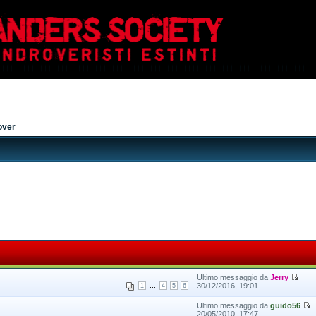
over
Ultimo messaggio da
Jerry
...
30/12/2016, 19:01
1
4
5
6
Ultimo messaggio da
guido56
20/05/2010, 17:47