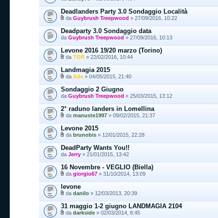
Deadlanders Party 3.0 Sondaggio Località
da
Guybrush Treepwood
» 27/09/2016, 10:22
Deadparty 3.0 Sondaggio data
da
Guybrush Treepwood
» 27/09/2016, 10:13
Levone 2016 19/20 marzo (Torino)
da
TOR
» 22/02/2016, 10:44
Landmagia 2015
da
Ade
» 04/05/2015, 21:40
Sondaggio 2 Giugno
da
Guybrush Treepwood
» 25/03/2015, 13:12
2° raduno landers in Lomellina
da
manuste1997
» 09/02/2015, 21:37
Levone 2015
da
brunobis
» 12/01/2015, 22:28
DeadParty Wants You!!
da
Jerry
» 21/01/2015, 13:42
16 Novembre - VEGLIO (Biella)
da
giorgio67
» 31/10/2014, 13:09
levone
da
danilo
» 12/03/2013, 20:39
31 maggio 1-2 giugno LANDMAGIA 2104
da
darkside
» 02/03/2014, 8:45