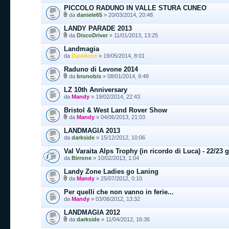
PICCOLO RADUNO IN VALLE STURA CUNEO
da
daniele65
» 20/03/2014, 20:48
LANDY PARADE 2013
da
DiscoDriver
» 11/01/2013, 13:25
Landmagia
da
Davidone
» 19/05/2014, 8:01
Raduno di Levone 2014
da
brunobis
» 08/01/2014, 9:48
LZ 10th Anniversary
da
Mandy
» 19/02/2014, 22:43
Bristol & West Land Rover Show
da
Mandy
» 04/06/2013, 21:03
LANDMAGIA 2013
da
darkside
» 15/12/2012, 10:06
Val Varaita Alps Trophy (in ricordo di Luca) - 22/23 
da
Birrone
» 10/02/2013, 1:04
Landy Zone Ladies go Laning
da
Mandy
» 25/07/2012, 0:10
Per quelli che non vanno in ferie...
da
Mandy
» 03/08/2012, 13:32
LANDMAGIA 2012
da
darkside
» 11/04/2012, 16:36