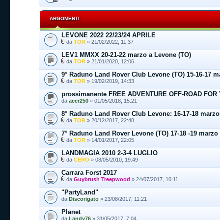
ARGOMENTI
LEVONE 2022 22/23/24 APRILE
da
TOR
» 21/02/2022, 11:37
LEV1 MMXX 20-21-22 marzo a Levone (TO)
da
TOR
» 21/01/2020, 12:06
9° Raduno Land Rover Club Levone (TO) 15-16-17 m
da
TOR
» 19/02/2019, 14:33
prossimanente FREE ADVENTURE OFF-ROAD FOR
da
acer250
» 01/05/2018, 15:21
8° Raduno Land Rover Club Levone: 16-17-18 marzo
da
TOR
» 20/12/2017, 22:48
7° Raduno Land Rover Levone (TO) 17-18 -19 marzo
da
TOR
» 14/01/2017, 22:05
LANDMAGIA 2010 2-3-4 LUGLIO
da
CERO
» 08/05/2010, 19:49
Carrara Forst 2017
da
Guybrush Treepwood
» 24/07/2017, 10:11
"PartyLand"
da
Discorigato
» 23/08/2017, 11:21
Planet
da
Landy76
» 31/05/2017, 7:04