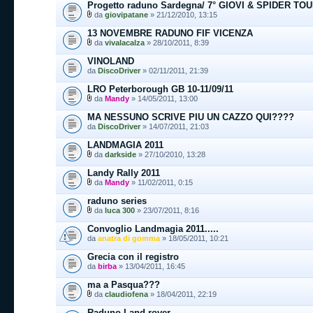
Progetto raduno Sardegna/ 7° GIOVI & SPIDER TOU
da
giovipatane
» 21/12/2010, 13:15
13 NOVEMBRE RADUNO FIF VICENZA
da
vivalacalza
» 28/10/2011, 8:39
VINOLAND
da
DiscoDriver
» 02/11/2011, 21:39
LRO Peterborough GB 10-11/09/11
da
Mandy
» 14/05/2011, 13:00
MA NESSUNO SCRIVE PIU UN CAZZO QUI????
da
DiscoDriver
» 14/07/2011, 21:03
LANDMAGIA 2011
da
darkside
» 27/10/2010, 13:28
Landy Rally 2011
da
Mandy
» 11/02/2011, 0:15
raduno series
da
luca 300
» 23/07/2011, 8:16
Convoglio Landmagia 2011.....
da
anatra di gomma
» 18/05/2011, 10:21
Grecia con il registro
da
birba
» 13/04/2011, 16:45
ma a Pasqua???
da
claudiofena
» 18/04/2011, 22:19
Raduno Land rover