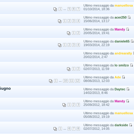
Ultimo messaggio da
manuellosa
...
01/10/2014, 18:36
1
5
6
7
Ultimo messaggio da
acer250
15/06/2014, 13:17
1
2
3
4
Ultimo messaggio da
Mandy
20/05/2014, 19:41
1
2
Ultimo messaggio da
daniele65
19/03/2014, 22:19
1
2
3
4
Ultimo messaggio da
andrearally
20/02/2014, 2:47
Ultimo messaggio da
lo smilzo
02/07/2013, 11:59
1
2
Ultimo messaggio da
Ade
...
08/06/2013, 12:03
1
10
11
12
giugno
Ultimo messaggio da
Daytec
14/02/2013, 8:46
Ultimo messaggio da
Mandy
25/09/2012, 18:42
1
2
3
Ultimo messaggio da
manuellosa
05/08/2012, 19:19
Ultimo messaggio da
darkside
...
02/07/2012, 14:05
1
6
7
8