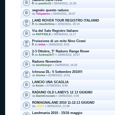
da
paolito31
» 06/04/2011, 21:26
segnalo questo raduno
da
Tobyamos
» 04/04/2011, 20:47
LAND ROVER TOUR REGISTRO ITALIANO
da
claudiofena
» 22/02/2011, 20:14
Via del Sale Registro Italiano
da
RAFFAELE
» 09/09/2010, 11:17
Proiezione di un mito Nino Cirani
da
birba
» 26/05/2010, 8:53
2-3 Ottobre, 5° Raduno Range Rover
da
Andrea1977
» 19/09/2010, 10:57
Raduno Novembre
da
devildanger
» 15/09/2010, 16:25
Ichnusa DL: 5 Settembre 2010!!!
da
Gioma
» 02/08/2010, 10:51
LANCIO UNA SCAGLIA
da
Kevin
» 07/08/2010, 8:48
RADUNO OLD LANDYS 12 13 GIUGNO
da
DanteCruciani
» 18/05/2010, 0:05
ROMAGNALAND 2010 11-12-13 GIUGNO
da
CERO
» 08/05/2010, 21:58
Landmania 2010 - 15/16 maggio