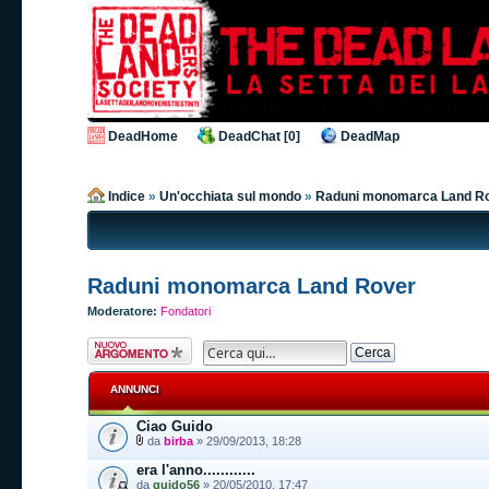
DeadHome
DeadChat [0]
DeadMap
Indice
»
Un'occhiata sul mondo
»
Raduni monomarca Land R
Raduni monomarca Land Rover
Moderatore:
Fondatori
Scrivi un nuovo
argomento
ANNUNCI
Ciao Guido
da
birba
» 29/09/2013, 18:28
era l'anno............
da
guido56
» 20/05/2010, 17:47