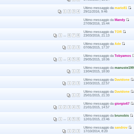
Ultimo messaggio da
mario81
29/11/2016, 9:46
1
2
3
4
Ultimo messaggio da
Mandy
27/09/2016, 15:44
Ultimo messaggio da
TOR
...
23/03/2016, 21:13
1
6
7
8
Ultimo messaggio da
Ade
07/06/2015, 17:37
1
2
3
Ultimo messaggio da
Tobyamos
...
29/05/2015, 18:06
1
4
5
6
Ultimo messaggio da
manuste199
13/04/2015, 18:00
1
2
Ultimo messaggio da
Davidone
13/03/2015, 22:57
1
2
3
Ultimo messaggio da
Davidone
25/01/2015, 21:33
1
2
Ultimo messaggio da
giorgio67
21/01/2015, 14:57
1
2
3
4
5
Ultimo messaggio da
brunobis
...
12/01/2015, 23:46
1
4
5
6
Ultimo messaggio da
sandrov
17/10/2014, 8:20
1
2
3