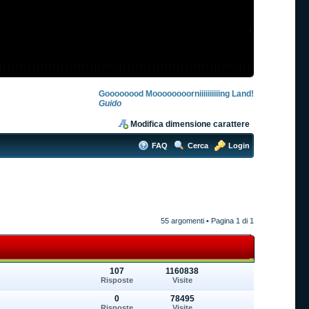
Goooooood Moooooooorniiiiiiiiiing Land!
Guido
Modifica dimensione carattere
FAQ
Cerca
Login
55 argomenti • Pagina
1
di
1
107
1160838
Risposte
Visite
0
78495
Risposte
Visite