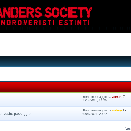
Ultimo messaggio da
admin
05/12/2011, 14:25
Ultimo messaggio da
antroy
el vostro passaggio
29/01/2024, 20:22
Vai 