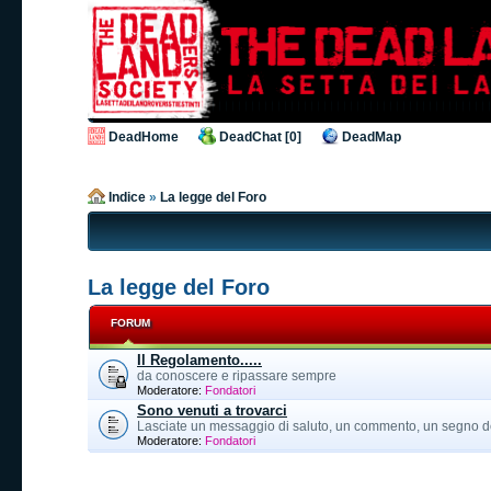
DeadHome
DeadChat [0]
DeadMap
Indice
»
La legge del Foro
La legge del Foro
FORUM
Il Regolamento.....
da conoscere e ripassare sempre
Moderatore:
Fondatori
Sono venuti a trovarci
Lasciate un messaggio di saluto, un commento, un segno d
Moderatore:
Fondatori