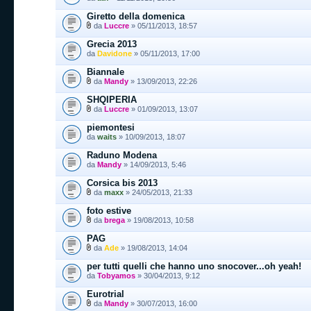
Giretto della domenica
da
Luccre
» 05/11/2013, 18:57
Grecia 2013
da
Davidone
» 05/11/2013, 17:00
Biannale
da
Mandy
» 13/09/2013, 22:26
SHQIPERIA
da
Luccre
» 01/09/2013, 13:07
piemontesi
da
waits
» 10/09/2013, 18:07
Raduno Modena
da
Mandy
» 14/09/2013, 5:46
Corsica bis 2013
da
maxx
» 24/05/2013, 21:33
foto estive
da
brega
» 19/08/2013, 10:58
PAG
da
Ade
» 19/08/2013, 14:04
per tutti quelli che hanno uno snocover...oh yeah!
da
Tobyamos
» 30/04/2013, 9:12
Eurotrial
da
Mandy
» 30/07/2013, 16:00