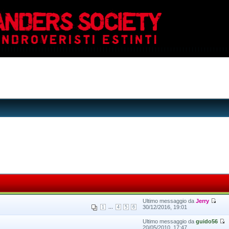
Ultimo messaggio da
Jerry
...
30/12/2016, 19:01
1
4
5
6
Ultimo messaggio da
guido56
20/05/2010, 17:47