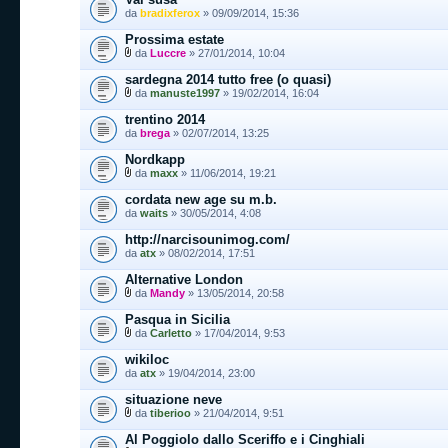
da
bradixferox
» 09/09/2014, 15:36
Prossima estate
da
Luccre
» 27/01/2014, 10:04
sardegna 2014 tutto free (o quasi)
da
manuste1997
» 19/02/2014, 16:04
trentino 2014
da
brega
» 02/07/2014, 13:25
Nordkapp
da
maxx
» 11/06/2014, 19:21
cordata new age su m.b.
da
waits
» 30/05/2014, 4:08
http://narcisounimog.com/
da
atx
» 08/02/2014, 17:51
Alternative London
da
Mandy
» 13/05/2014, 20:58
Pasqua in Sicilia
da
Carletto
» 17/04/2014, 9:53
wikiloc
da
atx
» 19/04/2014, 23:00
situazione neve
da
tiberioo
» 21/04/2014, 9:51
Al Poggiolo dallo Sceriffo e i Cinghiali