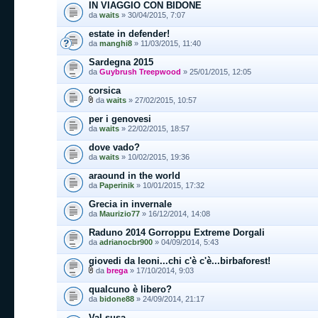
IN VIAGGIO CON BIDONE
da
waits
» 30/04/2015, 7:07
estate in defender!
da
manghi8
» 11/03/2015, 11:40
Sardegna 2015
da
Guybrush Treepwood
» 25/01/2015, 12:05
corsica
da
waits
» 27/02/2015, 10:57
per i genovesi
da
waits
» 22/02/2015, 18:57
dove vado?
da
waits
» 10/02/2015, 19:36
araound in the world
da
Paperinik
» 10/01/2015, 17:32
Grecia in invernale
da
Maurizio77
» 16/12/2014, 14:08
Raduno 2014 Gorroppu Extreme Dorgali
da
adrianocbr900
» 04/09/2014, 5:43
giovedi da leoni...chi c'è c'è...birbaforest!
da
brega
» 17/10/2014, 9:03
qualcuno è libero?
da
bidone88
» 24/09/2014, 21:17
Val susa