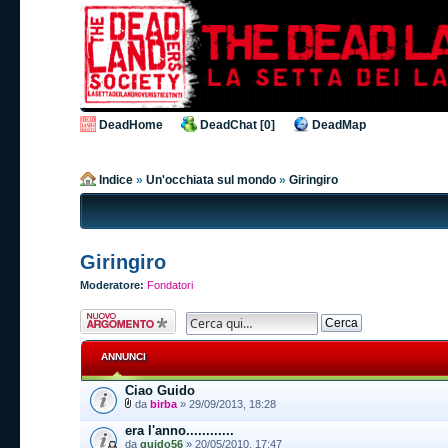
DeadHome
DeadChat [0]
DeadMap
Indice
»
Un'occhiata sul mondo
»
Giringiro
Giringiro
Moderatore:
Fondatori
Scrivi un nuovo
argomento
ANNUNCI
Ciao Guido
da
birba
» 29/09/2013, 18:28
era l'anno............
da
guido56
» 20/05/2010, 17:47