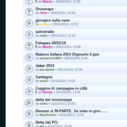
da
Mandy
» 16/03/2014, 22:55
Oruxmaps
da
Jerry
» 15/02/2014, 10:58
giringiro sulla neve
da
mcdan
» 28/01/2014, 19:52
autostrada
da
waits
» 28/11/2013, 11:43
Felegara 26/01/14
da
Mandy
» 20/01/2014, 14:08
Raduno befana 2014 Orgosolo 6 gen
da
adrianocbr900
» 08/01/2014, 9:48
dakar 2014
da
pizzaland
» 04/12/2013, 22:39
Sardegna
da
maxx
» 15/11/2013, 13:02
Cuggina di campagna in città
da
Mandy
» 18/11/2013, 13:58
delta del mississippi
da
waits
» 11/11/2013, 19:53
Domani si RI-PARTE. Se siete in giro.......
da
MaxStrolec
» 02/11/2013, 10:30
Delta del PO.
da
atx
» 11/11/2013, 10:36