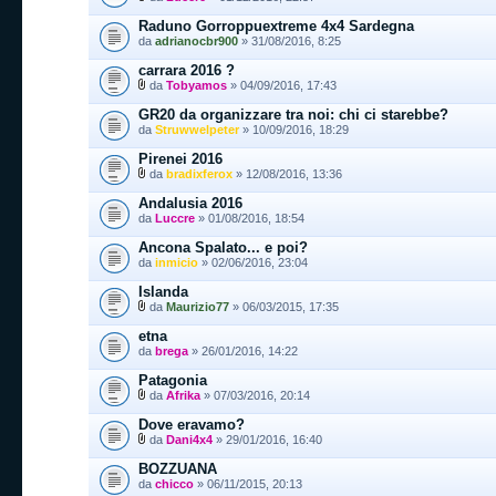
Raduno Gorroppuextreme 4x4 Sardegna
da
adrianocbr900
» 31/08/2016, 8:25
carrara 2016 ?
da
Tobyamos
» 04/09/2016, 17:43
GR20 da organizzare tra noi: chi ci starebbe?
da
Struwwelpeter
» 10/09/2016, 18:29
Pirenei 2016
da
bradixferox
» 12/08/2016, 13:36
Andalusia 2016
da
Luccre
» 01/08/2016, 18:54
Ancona Spalato... e poi?
da
inmicio
» 02/06/2016, 23:04
Islanda
da
Maurizio77
» 06/03/2015, 17:35
etna
da
brega
» 26/01/2016, 14:22
Patagonia
da
Afrika
» 07/03/2016, 20:14
Dove eravamo?
da
Dani4x4
» 29/01/2016, 16:40
BOZZUANA
da
chicco
» 06/11/2015, 20:13