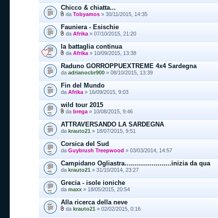
Chicco & chiatta...
da
Tobyamos
» 30/11/2015, 14:35
Fauniera - Esischie
da
Afrika
» 07/10/2015, 21:20
la battaglia continua
da
Afrika
» 10/09/2015, 13:38
Raduno GORROPPUEXTREME 4x4 Sardegna
da
adrianocbr900
» 08/10/2015, 13:39
Fin del Mundo
da
Afrika
» 16/09/2015, 9:03
wild tour 2015
da
brega
» 10/08/2015, 9:46
ATTRAVERSANDO LA SARDEGNA
da
krauto21
» 18/07/2015, 9:51
Corsica del Sud
da
Guybrush Treepwood
» 03/03/2014, 14:57
Campidano Ogliastra........................inizia da qua
da
krauto21
» 31/10/2014, 23:27
Grecia - isole ioniche
da
maxx
» 18/05/2015, 20:54
Alla ricerca della neve
da
krauto21
» 02/02/2015, 0:16