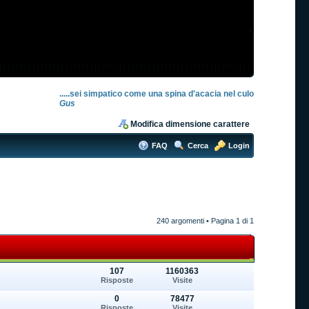
.....sei simpatico come una spina d'acacia nel culo
Gus
Modifica dimensione carattere
FAQ
Cerca
Login
240 argomenti • Pagina
1
di
1
107
1160363
Risposte
Visite
0
78477
Risposte
Visite