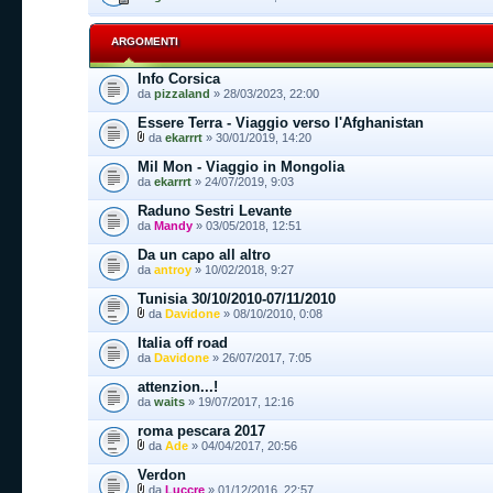
ARGOMENTI
Info Corsica
da
pizzaland
» 28/03/2023, 22:00
Essere Terra - Viaggio verso l'Afghanistan
da
ekarrrt
» 30/01/2019, 14:20
Mil Mon - Viaggio in Mongolia
da
ekarrrt
» 24/07/2019, 9:03
Raduno Sestri Levante
da
Mandy
» 03/05/2018, 12:51
Da un capo all altro
da
antroy
» 10/02/2018, 9:27
Tunisia 30/10/2010-07/11/2010
da
Davidone
» 08/10/2010, 0:08
Italia off road
da
Davidone
» 26/07/2017, 7:05
attenzion...!
da
waits
» 19/07/2017, 12:16
roma pescara 2017
da
Ade
» 04/04/2017, 20:56
Verdon
da
Luccre
» 01/12/2016, 22:57