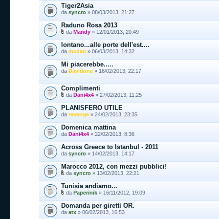
Tiger2Asia
da
syncro
» 08/03/2013, 21:27
Raduno Rosa 2013
da
Mandy
» 12/01/2013, 20:49
lontano...alle porte dell'est....
da
mcdan
» 06/03/2013, 14:32
Mi piacerebbe.....
da
Davidone
» 16/02/2013, 22:17
Complimenti
da
Dani4x4
» 27/02/2013, 11:25
PLANISFERO UTILE
da
revenge
» 24/02/2013, 23:35
Domenica mattina
da
Dani4x4
» 22/02/2013, 8:36
Across Greece to Istanbul - 2011
da
syncro
» 14/02/2013, 14:17
Marocco 2012, con mezzi pubblici!
da
syncro
» 13/02/2013, 22:21
Tunisia andiamo...
da
Paperinik
» 16/11/2012, 19:09
Domanda per giretti OR.
da
atx
» 06/02/2013, 16:53