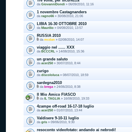
Tre volte, per sicurezza
da
GiovanniDondi
» 06/09/2010, 11:16
1 novembre Castagnanders
da
ragno66
» 30/08/2010, 21:06
LIBIA 16-30 OTTOBRE 2010
da
Maurilio
» 04/08/2010, 13:57
RUSSIA 2010
da
mcdan
» 02/08/2010, 14:07
viaggio nel ...... XXX
da
BCCCRL
» 14/08/2010, 15:36
un grande saluto
da
acer250
» 30/07/2010, 8:44
zurigo
da
discololuca
» 08/07/2010, 18:59
sardegna2010
da
brega
» 24/06/2010, 8:38
Il Mio Amico FIASCO
da
IL TAGLIA
» 16/08/2010, 19:33
4zampe off-road 16-17-18 luglio
da
acer250
» 01/07/2010, 13:44
Valdisere 9-10-11 luglio
da
gris
» 09/06/2010, 9:30
resoconto videofotato: andando ai nebrodi!