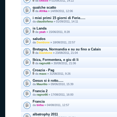
da
chicco
» 01/09/2011, 14:22
qualche scatto
da
Afrika
» 14/09/2011, 12:06
i miei primi 15 giorni di Ferie.....
da
claudiofena
» 01/09/2011, 14:11
is Landa
da
yeah
» 15/06/2011, 8:28
saludos
da
Davidone
» 18/08/2011, 22:57
Bretagna, Normandia e su su fino a Calais
da
Davidone
» 23/08/2011, 21:04
Ibiza, Formentera, e giu di li
da
ragno66
» 30/08/2011, 21:06
Croazia - Pag
da
maxx
» 31/08/2011, 9:26
Gesus si è rotto.....
da
Maurilio
» 09/06/2010, 15:39
Francia 2
da
ragno66
» 17/08/2011, 16:00
Francia
da
birba
» 04/08/2011, 12:57
albatrophy 2011