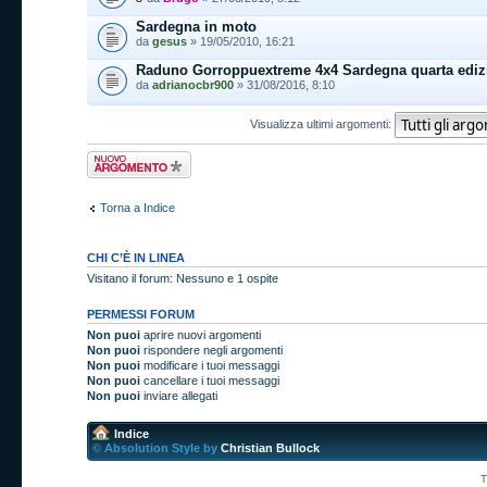
Sardegna in moto
da
gesus
» 19/05/2010, 16:21
Raduno Gorroppuextreme 4x4 Sardegna quarta ediz
da
adrianocbr900
» 31/08/2016, 8:10
Visualizza ultimi argomenti:
Scrivi un nuovo
argomento
Torna a Indice
CHI C’È IN LINEA
Visitano il forum: Nessuno e 1 ospite
PERMESSI FORUM
Non puoi
aprire nuovi argomenti
Non puoi
rispondere negli argomenti
Non puoi
modificare i tuoi messaggi
Non puoi
cancellare i tuoi messaggi
Non puoi
inviare allegati
Indice
© Absolution Style by
Christian Bullock
T