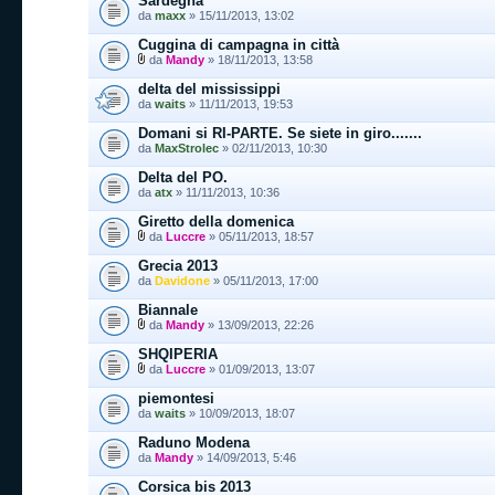
Sardegna
da
maxx
» 15/11/2013, 13:02
Cuggina di campagna in città
da
Mandy
» 18/11/2013, 13:58
delta del mississippi
da
waits
» 11/11/2013, 19:53
Domani si RI-PARTE. Se siete in giro.......
da
MaxStrolec
» 02/11/2013, 10:30
Delta del PO.
da
atx
» 11/11/2013, 10:36
Giretto della domenica
da
Luccre
» 05/11/2013, 18:57
Grecia 2013
da
Davidone
» 05/11/2013, 17:00
Biannale
da
Mandy
» 13/09/2013, 22:26
SHQIPERIA
da
Luccre
» 01/09/2013, 13:07
piemontesi
da
waits
» 10/09/2013, 18:07
Raduno Modena
da
Mandy
» 14/09/2013, 5:46
Corsica bis 2013