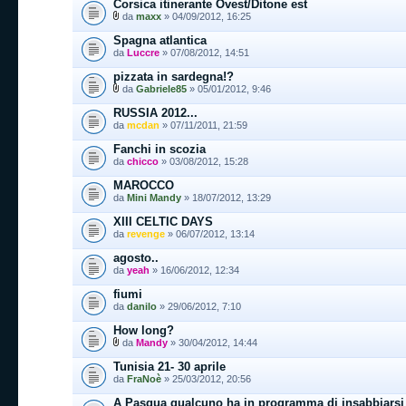
Corsica itinerante Ovest/Ditone est
da
maxx
» 04/09/2012, 16:25
Spagna atlantica
da
Luccre
» 07/08/2012, 14:51
pizzata in sardegna!?
da
Gabriele85
» 05/01/2012, 9:46
RUSSIA 2012...
da
mcdan
» 07/11/2011, 21:59
Fanchi in scozia
da
chicco
» 03/08/2012, 15:28
MAROCCO
da
Mini Mandy
» 18/07/2012, 13:29
XIII CELTIC DAYS
da
revenge
» 06/07/2012, 13:14
agosto..
da
yeah
» 16/06/2012, 12:34
fiumi
da
danilo
» 29/06/2012, 7:10
How long?
da
Mandy
» 30/04/2012, 14:44
Tunisia 21- 30 aprile
da
FraNoè
» 25/03/2012, 20:56
A Pasqua qualcuno ha in programma di insabbiarsi