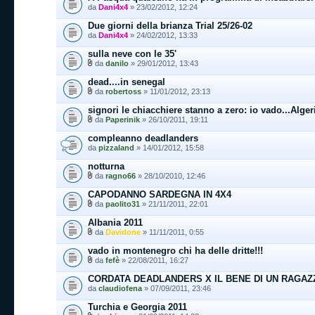
da
Dani4x4
» 23/02/2012, 12:24
Due giorni della brianza Trial 25/26-02
da
Dani4x4
» 24/02/2012, 13:33
sulla neve con le 35'
da
danilo
» 29/01/2012, 13:43
dead....in senegal
da
robertoss
» 11/01/2012, 23:13
signori le chiacchiere stanno a zero: io vado...Alger
da
Paperinik
» 26/10/2011, 19:11
compleanno deadlanders
da
pizzaland
» 14/01/2012, 15:58
notturna
da
ragno66
» 28/10/2010, 12:46
CAPODANNO SARDEGNA IN 4X4
da
paolito31
» 21/11/2011, 22:01
Albania 2011
da
Davidone
» 11/11/2011, 0:55
vado in montenegro chi ha delle dritte!!!
da
fefè
» 22/08/2011, 16:27
CORDATA DEADLANDERS X IL BENE DI UN RAGAZ
da
claudiofena
» 07/09/2011, 23:46
Turchia e Georgia 2011