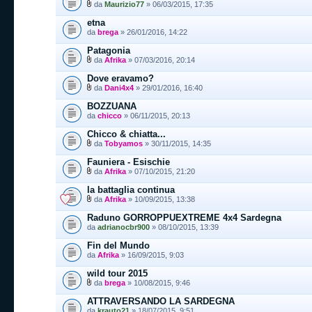
da
Maurizio77
» 06/03/2015, 17:35
etna
da
brega
» 26/01/2016, 14:22
Patagonia
da
Afrika
» 07/03/2016, 20:14
Dove eravamo?
da
Dani4x4
» 29/01/2016, 16:40
BOZZUANA
da
chicco
» 06/11/2015, 20:13
Chicco & chiatta...
da
Tobyamos
» 30/11/2015, 14:35
Fauniera - Esischie
da
Afrika
» 07/10/2015, 21:20
la battaglia continua
da
Afrika
» 10/09/2015, 13:38
Raduno GORROPPUEXTREME 4x4 Sardegna
da
adrianocbr900
» 08/10/2015, 13:39
Fin del Mundo
da
Afrika
» 16/09/2015, 9:03
wild tour 2015
da
brega
» 10/08/2015, 9:46
ATTRAVERSANDO LA SARDEGNA
da
krauto21
» 18/07/2015, 9:51