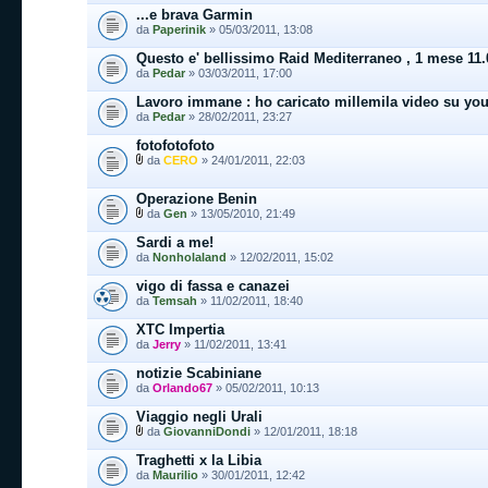
...e brava Garmin
da
Paperinik
» 05/03/2011, 13:08
Questo e' bellissimo Raid Mediterraneo , 1 mese 1
da
Pedar
» 03/03/2011, 17:00
Lavoro immane : ho caricato millemila video su you
da
Pedar
» 28/02/2011, 23:27
fotofotofoto
da
CERO
» 24/01/2011, 22:03
Operazione Benin
da
Gen
» 13/05/2010, 21:49
Sardi a me!
da
Nonholaland
» 12/02/2011, 15:02
vigo di fassa e canazei
da
Temsah
» 11/02/2011, 18:40
XTC Impertia
da
Jerry
» 11/02/2011, 13:41
notizie Scabiniane
da
Orlando67
» 05/02/2011, 10:13
Viaggio negli Urali
da
GiovanniDondi
» 12/01/2011, 18:18
Traghetti x la Libia
da
Maurilio
» 30/01/2011, 12:42