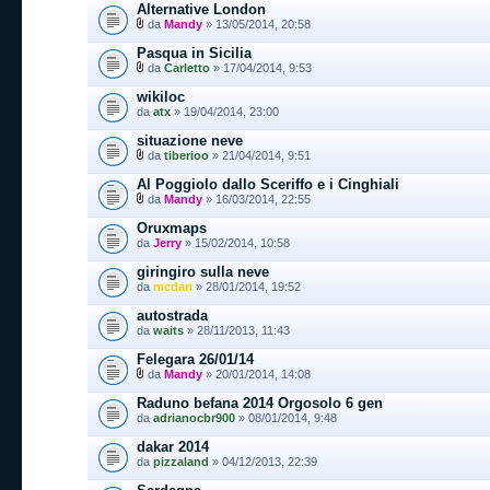
Alternative London
da
Mandy
» 13/05/2014, 20:58
Pasqua in Sicilia
da
Carletto
» 17/04/2014, 9:53
wikiloc
da
atx
» 19/04/2014, 23:00
situazione neve
da
tiberioo
» 21/04/2014, 9:51
Al Poggiolo dallo Sceriffo e i Cinghiali
da
Mandy
» 16/03/2014, 22:55
Oruxmaps
da
Jerry
» 15/02/2014, 10:58
giringiro sulla neve
da
mcdan
» 28/01/2014, 19:52
autostrada
da
waits
» 28/11/2013, 11:43
Felegara 26/01/14
da
Mandy
» 20/01/2014, 14:08
Raduno befana 2014 Orgosolo 6 gen
da
adrianocbr900
» 08/01/2014, 9:48
dakar 2014
da
pizzaland
» 04/12/2013, 22:39