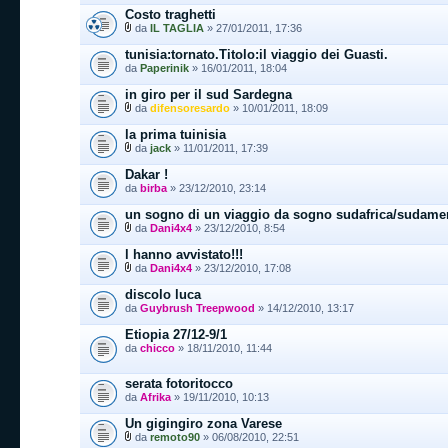
Costo traghetti
da
IL TAGLIA
» 27/01/2011, 17:36
tunisia:tornato.Titolo:il viaggio dei Guasti.
da
Paperinik
» 16/01/2011, 18:04
in giro per il sud Sardegna
da
difensoresardo
» 10/01/2011, 18:09
la prima tuinisia
da
jack
» 11/01/2011, 17:39
Dakar !
da
birba
» 23/12/2010, 23:14
un sogno di un viaggio da sogno sudafrica/sudame
da
Dani4x4
» 23/12/2010, 8:54
l hanno avvistato!!!
da
Dani4x4
» 23/12/2010, 17:08
discolo luca
da
Guybrush Treepwood
» 14/12/2010, 13:17
Etiopia 27/12-9/1
da
chicco
» 18/11/2010, 11:44
serata fotoritocco
da
Afrika
» 19/11/2010, 10:13
Un gigingiro zona Varese
da
remoto90
» 06/08/2010, 22:51