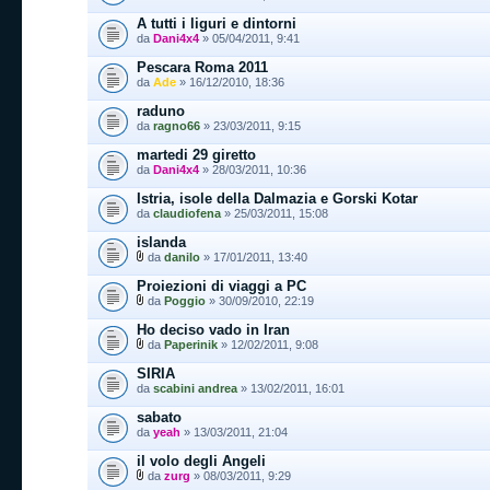
A tutti i liguri e dintorni
da
Dani4x4
» 05/04/2011, 9:41
Pescara Roma 2011
da
Ade
» 16/12/2010, 18:36
raduno
da
ragno66
» 23/03/2011, 9:15
martedi 29 giretto
da
Dani4x4
» 28/03/2011, 10:36
Istria, isole della Dalmazia e Gorski Kotar
da
claudiofena
» 25/03/2011, 15:08
islanda
da
danilo
» 17/01/2011, 13:40
Proiezioni di viaggi a PC
da
Poggio
» 30/09/2010, 22:19
Ho deciso vado in Iran
da
Paperinik
» 12/02/2011, 9:08
SIRIA
da
scabini andrea
» 13/02/2011, 16:01
sabato
da
yeah
» 13/03/2011, 21:04
il volo degli Angeli
da
zurg
» 08/03/2011, 9:29