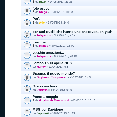
da
maxx
» 24/05/2013, 21:33
foto estive
da
brega
» 19/08/2013, 10:58
PAG
da
Ade
» 19/08/2013, 14:04
per tutti quelli che hanno uno snocover...oh yeah!
da
Tobyamos
» 30/04/2013, 9:12
Eurotrial
da
Mandy
» 30/07/2013, 16:00
vecchie emozioni...
da
Tobyamos
» 05/07/2013, 20:18
Jambo 13/14 aprile 2013
da
Mandy
» 11/04/2013, 5:37
Spagna, il nuovo mondo?
da
Guybrush Treepwood
» 25/02/2011, 12:38
Grecia via terra
da
Dani4x4
» 14/02/2013, 9:50
Ponte 1 maggio
da
Guybrush Treepwood
» 08/03/2013, 16:43
MSG per Davidone
da
Paperinik
» 28/02/2013, 18:24