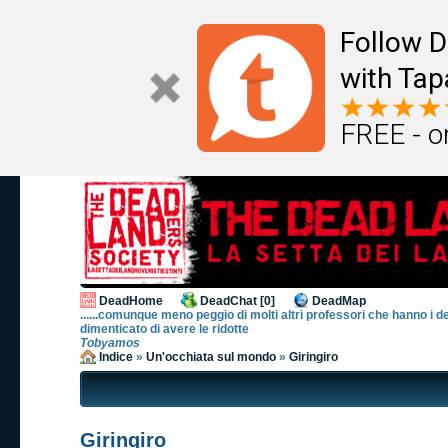
Follow D
with Tap
FREE - o
DeadHome
DeadChat [0]
DeadMap
......comunque meno peggio di molti altri professori che hanno i d
dimenticato di avere le ridotte
Tobyamos
Indice
»
Un'occhiata sul mondo
»
Giringiro
Giringiro