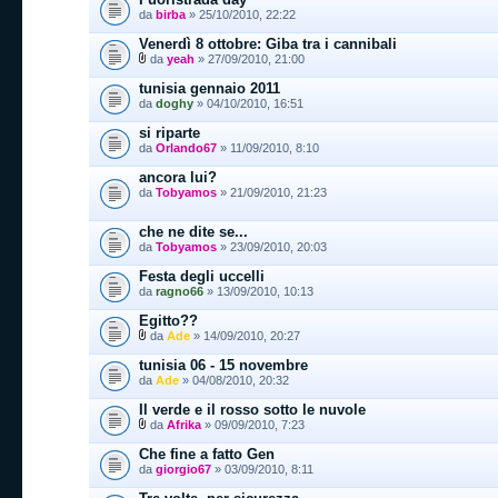
da
birba
» 25/10/2010, 22:22
Venerdì 8 ottobre: Giba tra i cannibali
da
yeah
» 27/09/2010, 21:00
tunisia gennaio 2011
da
doghy
» 04/10/2010, 16:51
si riparte
da
Orlando67
» 11/09/2010, 8:10
ancora lui?
da
Tobyamos
» 21/09/2010, 21:23
che ne dite se...
da
Tobyamos
» 23/09/2010, 20:03
Festa degli uccelli
da
ragno66
» 13/09/2010, 10:13
Egitto??
da
Ade
» 14/09/2010, 20:27
tunisia 06 - 15 novembre
da
Ade
» 04/08/2010, 20:32
Il verde e il rosso sotto le nuvole
da
Afrika
» 09/09/2010, 7:23
Che fine a fatto Gen
da
giorgio67
» 03/09/2010, 8:11