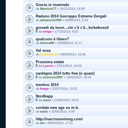
Grecia in invernale
da
Maurizio77
» 16/12/2014, 14:08
Raduno 2014 Gorroppu Extreme Dorgali
da
adrianocbr900
» 04/09/2014, 5:43
giovedi da leoni...chi c'è c'è...birbaforest!
da
brega
» 17/10/2014, 9:03
qualcuno è libero?
da
bidone88
» 24/09/2014, 21:17
Val susa
da
bradixferox
» 09/09/2014, 15:36
Prossima estate
da
Luccre
» 27/01/2014, 10:04
sardegna 2014 tutto free (o quasi)
da
manuste1997
» 19/02/2014, 16:04
trentino 2014
da
brega
» 02/07/2014, 13:25
Nordkapp
da
maxx
» 11/06/2014, 19:21
cordata new age su m.b.
da
waits
» 30/05/2014, 4:08
http://narcisounimog.com/
da
atx
» 08/02/2014, 17:51