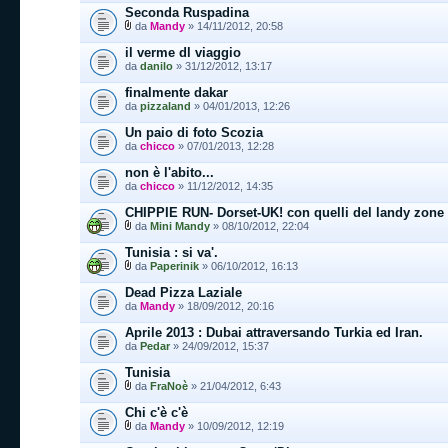
Seconda Ruspadina
da
Mandy
» 14/11/2012, 20:58
il verme dl viaggio
da
danilo
» 31/12/2012, 13:17
finalmente dakar
da
pizzaland
» 04/01/2013, 12:26
Un paio di foto Scozia
da
chicco
» 07/01/2013, 12:28
non è l'abito...
da
chicco
» 11/12/2012, 14:35
CHIPPIE RUN- Dorset-UK! con quelli del landy zone
da
Mini Mandy
» 08/10/2012, 22:04
Tunisia : si va'.
da
Paperinik
» 06/10/2012, 16:13
Dead Pizza Laziale
da
Mandy
» 18/09/2012, 20:16
Aprile 2013 : Dubai attraversando Turkia ed Iran.
da
Pedar
» 24/09/2012, 15:37
Tunisia
da
FraNoè
» 21/04/2012, 6:43
Chi c'è c'è
da
Mandy
» 10/09/2012, 12:19