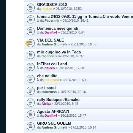
GRADISCA 2010
da
mcdan
» 05/10/2010, 12:52
tunisia 24\12-09\01-15 gg in Tunisia:Chi vuole Venir
da
Paperinik
» 09/10/2010, 16:41
Domenica neve quindi:
da
Dani4x4
» 03/12/2010, 8:44
VIA DEL SALE
da
Andrea Grumelli
» 25/11/2010, 10:35
mio cuggino va in Togo
da
ragno66
» 02/12/2010, 10:37
inTibet col Land
da
chicco
» 29/11/2010, 17:38
che ne dite
da
the lizard
» 28/11/2010, 16:11
per i sardi
da
robertoss
» 18/11/2010, 19:16
rally Budapest/Bamako
da
Afrika
» 22/11/2010, 8:48
Agosto AFRICA?!
da
Dani4x4
» 16/11/2010, 15:47
GIRO SUL GOLEM
da
Andrea Grumelli
» 17/11/2010, 10:14