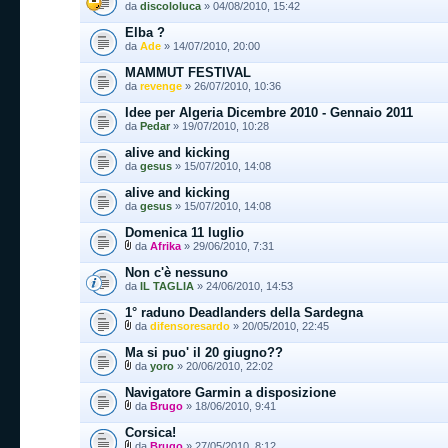
da
discololuca
» 04/08/2010, 15:42
Elba ?
da
Ade
» 14/07/2010, 20:00
MAMMUT FESTIVAL
da
revenge
» 26/07/2010, 10:36
Idee per Algeria Dicembre 2010 - Gennaio 2011
da
Pedar
» 19/07/2010, 10:28
alive and kicking
da
gesus
» 15/07/2010, 14:08
alive and kicking
da
gesus
» 15/07/2010, 14:08
Domenica 11 luglio
da
Afrika
» 29/06/2010, 7:31
Non c'è nessuno
da
IL TAGLIA
» 24/06/2010, 14:53
1° raduno Deadlanders della Sardegna
da
difensoresardo
» 20/05/2010, 22:45
Ma si puo' il 20 giugno??
da
yoro
» 20/06/2010, 22:02
Navigatore Garmin a disposizione
da
Brugo
» 18/06/2010, 9:41
Corsica!
da
Brugo
» 27/05/2010, 8:12