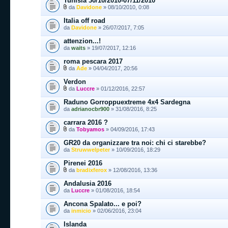
Tunisia 30/10/2010-07/11/2010
da
Davidone
» 08/10/2010, 0:08
Italia off road
da
Davidone
» 26/07/2017, 7:05
attenzion...!
da
waits
» 19/07/2017, 12:16
roma pescara 2017
da
Ade
» 04/04/2017, 20:56
Verdon
da
Luccre
» 01/12/2016, 22:57
Raduno Gorroppuextreme 4x4 Sardegna
da
adrianocbr900
» 31/08/2016, 8:25
carrara 2016 ?
da
Tobyamos
» 04/09/2016, 17:43
GR20 da organizzare tra noi: chi ci starebbe?
da
Struwwelpeter
» 10/09/2016, 18:29
Pirenei 2016
da
bradixferox
» 12/08/2016, 13:36
Andalusia 2016
da
Luccre
» 01/08/2016, 18:54
Ancona Spalato... e poi?
da
inmicio
» 02/06/2016, 23:04
Islanda