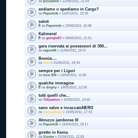
da
pizzaland
» 22/06/2011, 21:54
andiamo o spediamo in Cargo?
da
Paperinik
» 11/07/2011, 19:39
saluti
da
Paperinik
» 23/06/2011, 18:48
Kalimera!
da
giorgio67
» 09/06/2011, 21:51
gara riservata ai possessori di 300...
da
ragno66
» 11/06/2011, 16:57
Bosnia....
da
Ade
» 31/05/2011, 18:44
sempre per i Liguri
da
luca 300
» 13/04/2011, 11:06
qualche immagine
da
doghy
» 19/05/2011, 12:36
tutti quelli che...
da
Tobyamos
» 20/05/2011, 14:02
sano salvo e incazzatoNERO
da
manuellosa
» 15/05/2011, 17:43
Abruzzo jamboree III
da
Paperinik
» 16/04/2011, 18:17
giretto in Kenia
da
Gioma
» 22/04/2011, 12:06