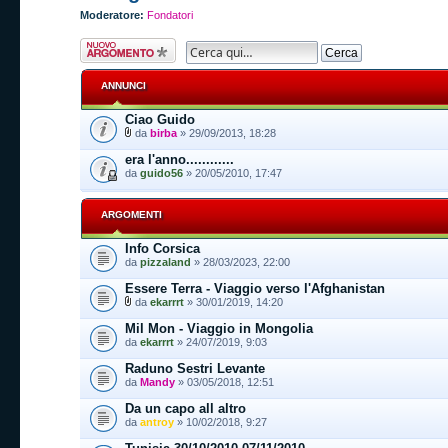
Moderatore:
Fondatori
Scrivi un nuovo
argomento
ANNUNCI
Ciao Guido
da
birba
» 29/09/2013, 18:28
era l'anno............
da
guido56
» 20/05/2010, 17:47
ARGOMENTI
Info Corsica
da
pizzaland
» 28/03/2023, 22:00
Essere Terra - Viaggio verso l'Afghanistan
da
ekarrrt
» 30/01/2019, 14:20
Mil Mon - Viaggio in Mongolia
da
ekarrrt
» 24/07/2019, 9:03
Raduno Sestri Levante
da
Mandy
» 03/05/2018, 12:51
Da un capo all altro
da
antroy
» 10/02/2018, 9:27