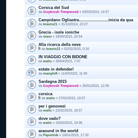
Corsica del Sud
da
Guybrush Treepwood
» 03/03/2014, 14:57
Campidano Ogliastra........................inizia da qua
da
krauto21
» 31/10/2014, 23:27
Grecia - isole ioniche
da
maxx
» 18/05/2015, 20:54
Alla ricerca della neve
da
krauto21
» 02/02/2015, 0:16
IN VIAGGIO CON BIDONE
da
waits
» 30/04/2015, 7:07
estate in defender!
da
manghi8
» 11/03/2015, 11:40
Sardegna 2015
da
Guybrush Treepwood
» 25/01/2015, 12:05
corsica
da
waits
» 27/02/2015, 10:57
per i genovesi
da
waits
» 22/02/2015, 18:57
dove vado?
da
waits
» 10/02/2015, 19:36
araound in the world
da
Paperinik
» 10/01/2015, 17:32