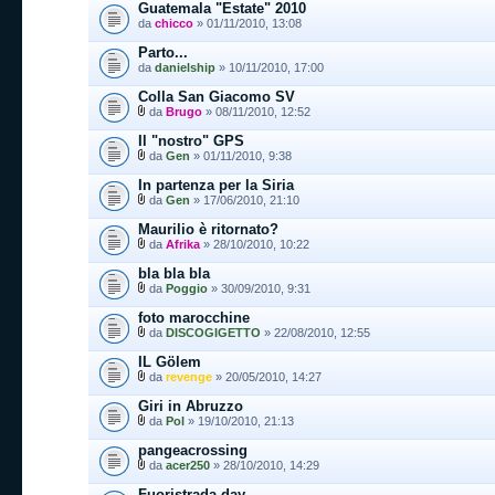
Guatemala "Estate" 2010
da
chicco
» 01/11/2010, 13:08
Parto...
da
danielship
» 10/11/2010, 17:00
Colla San Giacomo SV
da
Brugo
» 08/11/2010, 12:52
Il "nostro" GPS
da
Gen
» 01/11/2010, 9:38
In partenza per la Siria
da
Gen
» 17/06/2010, 21:10
Maurilio è ritornato?
da
Afrika
» 28/10/2010, 10:22
bla bla bla
da
Poggio
» 30/09/2010, 9:31
foto marocchine
da
DISCOGIGETTO
» 22/08/2010, 12:55
IL Gölem
da
revenge
» 20/05/2010, 14:27
Giri in Abruzzo
da
Pol
» 19/10/2010, 21:13
pangeacrossing
da
acer250
» 28/10/2010, 14:29
Fuoristrada day