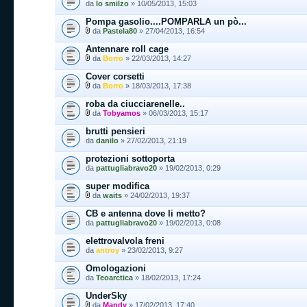
da
lo smilzo
» 10/05/2013, 15:03
Pompa gasolio....POMPARLA un pò...
da
Pastela80
» 27/04/2013, 16:54
Antennare roll cage
da
Borro
» 22/03/2013, 14:27
Cover corsetti
da
Borro
» 18/03/2013, 17:38
roba da ciucciarenelle..
da
Tobyamos
» 06/03/2013, 15:17
brutti pensieri
da
danilo
» 27/02/2013, 21:19
protezioni sottoporta
da
pattugliabravo20
» 19/02/2013, 0:29
super modifica
da
waits
» 24/02/2013, 19:37
CB e antenna dove li metto?
da
pattugliabravo20
» 19/02/2013, 0:08
elettrovalvola freni
da
antroy
» 23/02/2013, 9:27
Omologazioni
da
Teoarctica
» 18/02/2013, 17:24
UnderSky
da
Mandy
» 17/02/2013, 17:40