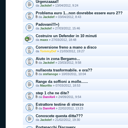
Urgenzaaaa!!
da
Jackdef
» 13/04/2012, 9:24
Problema euro 1...non dovrebbe essere euro 2??
da
Jackdef
» 03/04/2012, 8:43
Padovani!!!=)
da
Jackdef
» 27/03/2012, 15:46
Costruire un Defender in 10 minuti
da
maxx
» 27/03/2012, 18:48
Conversione freno a mano a disco
da
TommyDef
» 21/03/2012, 19:27
Aiuto in zona Bergamo...
da
Jackdef
» 23/03/2012, 9:58
nullaosta trasformabile. e ora??
da
stefanoge
» 10/03/2011, 10:04
Range da soffioni a molle......
da
Maurilio
» 07/03/2012, 18:53
step 1 che ne dite?
da
Dani4x4
» 24/09/2011, 9:54
Estrattore testine di strerzo
da
Dani4x4
» 22/02/2012, 13:23
Conoscete questa ditta???
da
Jackdef
» 21/02/2012, 19:30
Portapacchi Discovery