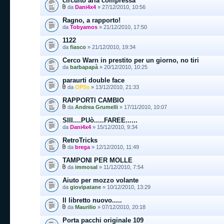
circuito aria compressa
da
Dani4x4
» 27/12/2010, 10:56
Ragno, a rapporto!
da
Tobyamos
» 21/12/2010, 17:50
1122
da
fiasco
» 21/12/2010, 19:34
Cerco Warn in prestito per un giorno, no tiri
da
barbapapà
» 20/12/2010, 10:25
paraurti double face
da
OPSs
» 13/12/2010, 21:33
RAPPORTI CAMBIO
da
Andrea Grumelli
» 17/11/2010, 10:07
SIII....PUò.....FAREE......
da
Dani4x4
» 15/12/2010, 9:34
RetroTricks
da
brega
» 12/12/2010, 11:49
TAMPONI PER MOLLE
da
immosal
» 11/12/2010, 7:54
Aiuto per mozzo volante
da
giovipatane
» 10/12/2010, 13:29
Il libretto nuovo.....
da
Maurilio
» 07/12/2010, 20:18
Porta pacchi originale 109