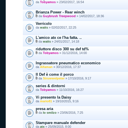
da
Tobyamos
» 23/02/2017, 16:54
Brianza Power - Rear winch
da
Guybrush Treepwood
» 14/02/2017, 18:36
Verricolo
da
waits
» 02/02/2017, 22:25
L'amico atx ce l'ha fatta. ..
da
waits
» 24/01/2017, 14:18
riduttore disco 300 su def td%
da
Tobyamos
» 31/12/2016, 14:00
Ingrassatore pneumatico economico
da
Alfaman
» 30/12/2016, 17:37
Il Def è come il porco
da
Struwwelpeter
» 17/10/2016, 9:17
series & dintorni
da
Tobyamos
» 11/10/2016, 16:27
Vi presento la Daisy
da
mario81
» 19/10/2015, 9:16
presa aria
da
lo smilzo
» 23/06/2016, 7:25
Stampare manuale defender
da
atx
» 25/09/2015, 8:00