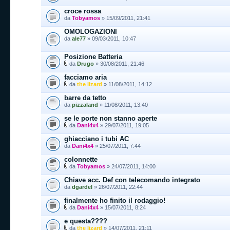
croce rossa
da
Tobyamos
» 15/09/2011, 21:41
OMOLOGAZIONI
da
ale77
» 09/03/2011, 10:47
Posizione Batteria
da
Drugo
» 30/08/2011, 21:46
facciamo aria
da
the lizard
» 11/08/2011, 14:12
barre da tetto
da
pizzaland
» 11/08/2011, 13:40
se le porte non stanno aperte
da
Dani4x4
» 29/07/2011, 19:05
ghiacciano i tubi AC
da
Dani4x4
» 25/07/2011, 7:44
colonnette
da
Tobyamos
» 24/07/2011, 14:00
Chiave acc. Def con telecomando integrato
da
dgardel
» 26/07/2011, 22:44
finalmente ho finito il rodaggio!
da
Dani4x4
» 15/07/2011, 8:24
e questa????
da
the lizard
» 14/07/2011, 21:11