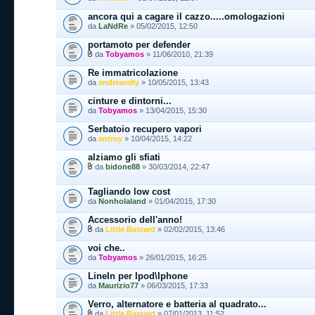
ancora qui a cagare il cazzo.....omologazioni
da
LaNdRe
» 05/02/2015, 12:50
portamoto per defender
da
Tobyamos
» 11/06/2010, 21:39
Re immatricolazione
da
andrearally
» 10/05/2015, 13:43
cinture e dintorni...
da
Tobyamos
» 13/04/2015, 15:30
Serbatoio recupero vapori
da
antroy
» 10/04/2015, 14:22
alziamo gli sfiati
da
bidone88
» 30/03/2014, 22:47
Tagliando low cost
da
Nonholaland
» 01/04/2015, 17:30
Accessorio dell'anno!
da
Little Bastard
» 02/02/2015, 13:46
voi che..
da
Tobyamos
» 26/01/2015, 16:25
LineIn per Ipod\Iphone
da
Maurizio77
» 06/03/2015, 17:33
Verro, alternatore e batteria al quadrato...
da
Little Bastard
» 07/01/2013, 11:52