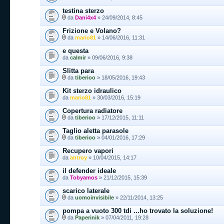
testina sterzo
da
Dani4x4
» 24/09/2014, 8:45
Frizione e Volano?
da
mario81
» 14/06/2016, 11:31
e questa
da
calmir
» 09/06/2016, 9:38
Slitta para
da
tiberioo
» 18/05/2016, 19:43
Kit sterzo idraulico
da
mario81
» 30/03/2016, 15:19
Copertura radiatore
da
tiberioo
» 17/12/2015, 11:11
Taglio aletta parasole
da
tiberioo
» 04/01/2016, 17:29
Recupero vapori
da
antroy
» 10/04/2015, 14:17
il defender ideale
da
Tobyamos
» 21/12/2015, 15:39
scarico laterale
da
uomoinvisibile
» 22/11/2014, 13:25
pompa a vuoto 300 tdi ...ho trovato la soluzione!
da
Paperinik
» 07/04/2011, 19:28