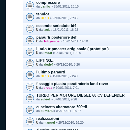
compressore
da
danilo
» 25/01/2011, 13:15
tennica
da
OPSs
» 22/01/2011, 22:36
secondo serbatoio td4
da
jack
» 16/01/2011, 18:22
paraurti posteriore def
da
Tobyamos
» 16/01/2011, 14:30
Il mio tripmaster artigianale ( prototipo )
da
Pedar
» 20/01/2011, 12:18
LIFTING...
da
aledef
» 09/12/2010, 8:26
l'ultimo paraurti
da
OPSs
» 15/01/2011, 21:40
fissaggio piastra paratirateria land rover
da
brega
» 10/01/2011, 7:01
TURBO PER MOTORE DIESEL 68 CV DEFENDER
da
zuki-d
» 07/01/2011, 9:26
cuscinetto alternatore 300tdi
da
E.Pes75
» 05/01/2011, 18:27
realizzazioni
da
manuel
» 29/12/2010, 16:20