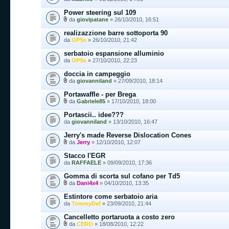
Power steering sul 109
da
giovipatane
» 26/10/2010, 16:51
realizazzione barre sottoporta 90
da
OPSs
» 26/10/2010, 21:42
serbatoio espansione alluminio
da
OPSs
» 27/10/2010, 22:23
doccia in campeggio
da
giovanniland
» 27/09/2010, 18:14
Portawaffle - per Brega
da
Gabriele85
» 17/10/2010, 18:00
Portascii.. idee???
da
giovanniland
» 13/10/2010, 16:47
Jerry's made Reverse Dislocation Cones
da
Jerry
» 12/10/2010, 12:07
Stacco l'EGR
da
RAFFAELE
» 09/09/2010, 17:36
Gomma di scorta sul cofano per Td5
da
Dani4x4
» 04/10/2010, 13:35
Estintore come serbatoio aria
da
TommyDef
» 23/09/2010, 21:44
Cancelletto portaruota a costo zero
da
CERO
» 18/08/2010, 12:22