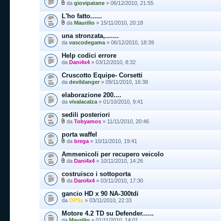
da
giovipatane
» 06/12/2010, 21:55
L'ho fatto......
da
Maurilio
» 15/11/2010, 20:18
una stronzata,.......
da
vascodegama
» 06/12/2010, 18:39
Help codici errore
da
Dani4x4
» 03/12/2010, 8:32
Cruscotto Equipe- Corsetti
da
devildanger
» 09/11/2010, 16:38
elaborazione 200....
da
vivalacalza
» 01/10/2010, 9:41
sedili posteriori
da
Tobyamos
» 11/11/2010, 20:46
porta waffel
da
brega
» 10/11/2010, 19:41
Ammenicoli per recupero veicolo
da
Dani4x4
» 10/11/2010, 14:26
costruisco i sottoporta
da
Dani4x4
» 03/11/2010, 17:30
gancio HD x 90 NA-300tdi
da
OPSs
» 03/11/2010, 22:33
Motore 4.2 TD su Defender......
da
Maurilio
» 01/11/2010, 14:01