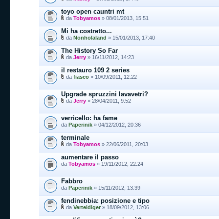
toyo open cauntri mt
da
Tobyamos
» 08/01/2013, 15:51
Mi ha costretto...
da
Nonholaland
» 15/01/2013, 17:40
The History So Far
da
Jerry
» 16/11/2012, 14:23
il restauro 109 2 series
da
fiasco
» 10/09/2011, 12:22
Upgrade spruzzini lavavetri?
da
Jerry
» 28/04/2011, 9:52
verricello: ha fame
da
Paperinik
» 04/12/2012, 20:36
terminale
da
Tobyamos
» 22/06/2011, 20:03
aumentare il passo
da
Tobyamos
» 19/11/2012, 22:24
Fabbro
da
Paperinik
» 15/11/2012, 13:39
fendinebbia: posizione e tipo
da
Verteidiger
» 18/09/2012, 13:06