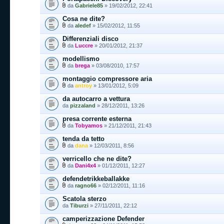
da
Gabriele85
» 19/02/2012, 22:41
Cosa ne dite?
da
aledef
» 15/02/2012, 11:55
Differenziali disco
da
Luccre
» 20/01/2012, 21:37
modellismo
da
brega
» 03/08/2010, 17:57
montaggio compressore aria
da
antroy
» 13/01/2012, 5:09
da autocarro a vettura
da
pizzaland
» 28/12/2011, 13:26
presa corrente esterna
da
Tobyamos
» 21/12/2011, 21:43
tenda da tetto
da
dana
» 12/03/2011, 8:56
verricello che ne dite?
da
Dani4x4
» 01/12/2011, 12:27
defendetrikkeballakke
da
ragno66
» 02/12/2011, 11:16
Scatola sterzo
da
Tiburzi
» 27/11/2011, 22:12
camperizzazione Defender