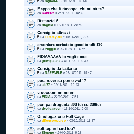
da
ragno66
» 24/11/2011, 15:58
Mappa che ti rimappa..chi mi aiuta?
da
Dani4x4
» 24/11/2011, 10:36
Distanziali!
da
ringhio
» 18/11/2011, 20:49
Consiglio attrezzi
da
TommyDef
» 15/11/2011, 22:01
smontare serbatoio gasolio td5 110
da
Poggio
» 02/11/2011, 16:56
FIDIAAAAAA lo voglio così
da
giovipatane
» 01/11/2011, 9:30
Consiglio da latitante
da
RAFFAELE
» 27/10/2011, 15:47
pera rover su ponte wolf ?
da
ale77
» 02/11/2011, 10:43
vrooooommmmmm
da
FIDIA
» 22/10/2011, 7:54
pompa idroguida 300 tdi su 200tdi
da
devildanger
» 13/10/2011, 9:00
Omologazione Roll-Cage
da
difensoresardo
» 03/10/2011, 11:47
soft top in hard top?
da
Simone
» 29/09/2011, 9:28