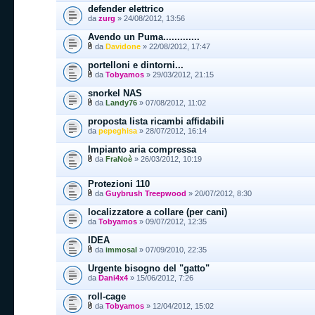
defender elettrico
da
zurg
» 24/08/2012, 13:56
Avendo un Puma.............
da
Davidone
» 22/08/2012, 17:47
portelloni e dintorni...
da
Tobyamos
» 29/03/2012, 21:15
snorkel NAS
da
Landy76
» 07/08/2012, 11:02
proposta lista ricambi affidabili
da
pepeghisa
» 28/07/2012, 16:14
Impianto aria compressa
da
FraNoè
» 26/03/2012, 10:19
Protezioni 110
da
Guybrush Treepwood
» 20/07/2012, 8:30
localizzatore a collare (per cani)
da
Tobyamos
» 09/07/2012, 12:35
IDEA
da
immosal
» 07/09/2010, 22:35
Urgente bisogno del "gatto"
da
Dani4x4
» 15/06/2012, 7:26
roll-cage
da
Tobyamos
» 12/04/2012, 15:02