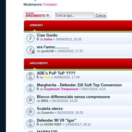
Moderatore:
Fondatori
Scrivi un nuovo
argomento
ANNUNCI
Ciao Guido
da
birba
» 29/09/2013, 18:28
era l'anno............
da
guido56
» 20/05/2010, 17:47
ARGOMENTI
ADE's PoP ToP ????
da
Ade
» 30/08/2016, 17:49
Margherita - Defender 110 Soft Top Conversion
da
Guybrush Treepwood
» 03/07/2016, 9:24
Blocco differenziale sensa compressore
da
BRA
» 26/10/2018, 14:25
Scatola sterzo
da
Guanito
» 06/10/2018, 16:25
Defender 90 V8 "Igor"
da
HUSKYDEF
» 14/09/2017, 18:11