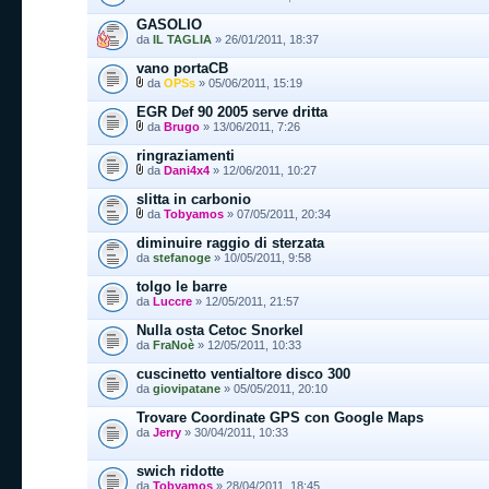
GASOLIO
da
IL TAGLIA
» 26/01/2011, 18:37
vano portaCB
da
OPSs
» 05/06/2011, 15:19
EGR Def 90 2005 serve dritta
da
Brugo
» 13/06/2011, 7:26
ringraziamenti
da
Dani4x4
» 12/06/2011, 10:27
slitta in carbonio
da
Tobyamos
» 07/05/2011, 20:34
diminuire raggio di sterzata
da
stefanoge
» 10/05/2011, 9:58
tolgo le barre
da
Luccre
» 12/05/2011, 21:57
Nulla osta Cetoc Snorkel
da
FraNoè
» 12/05/2011, 10:33
cuscinetto ventialtore disco 300
da
giovipatane
» 05/05/2011, 20:10
Trovare Coordinate GPS con Google Maps
da
Jerry
» 30/04/2011, 10:33
swich ridotte
da
Tobyamos
» 28/04/2011, 18:45