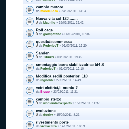
cambio motore
da
manuellosa
» 24/03/2011, 13:54
Nuova vita col 12J........
da
Maurilio
» 18/03/2011, 23:42
Roll cage
da
giovipatane
» 06/12/2010, 16:34
quesito/scommessa
da
FedericoT
» 03/03/2011, 16:20
Sanden
da
Tiburzi
» 03/03/2011, 19:45
smontaggio barra stabilizzatrice td4 S
da
FedericoT
» 01/03/2011, 12:10
Modifica sedili posteriori 110
da
ragno66
» 27/02/2011, 14:49
vetri elettrici,li monto ?
da
Brugo
» 23/02/2011, 11:21
cambio sterzo
da
ivanlandroverparts
» 15/02/2011, 11:37
evoluzione
da
doghy
» 15/02/2011, 8:21
rivestimento porte
da
vivalacalza
» 14/02/2011, 10:59