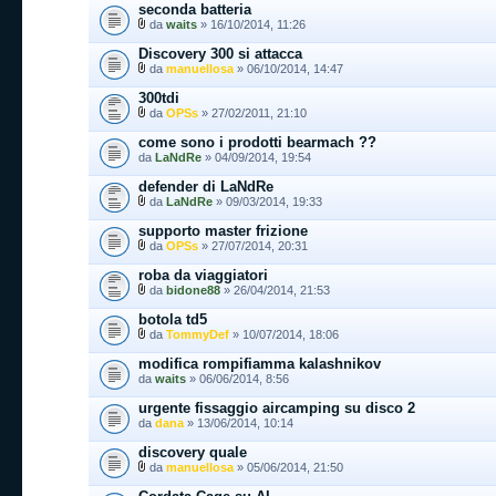
seconda batteria
da
waits
» 16/10/2014, 11:26
Discovery 300 si attacca
da
manuellosa
» 06/10/2014, 14:47
300tdi
da
OPSs
» 27/02/2011, 21:10
come sono i prodotti bearmach ??
da
LaNdRe
» 04/09/2014, 19:54
defender di LaNdRe
da
LaNdRe
» 09/03/2014, 19:33
supporto master frizione
da
OPSs
» 27/07/2014, 20:31
roba da viaggiatori
da
bidone88
» 26/04/2014, 21:53
botola td5
da
TommyDef
» 10/07/2014, 18:06
modifica rompifiamma kalashnikov
da
waits
» 06/06/2014, 8:56
urgente fissaggio aircamping su disco 2
da
dana
» 13/06/2014, 10:14
discovery quale
da
manuellosa
» 05/06/2014, 21:50