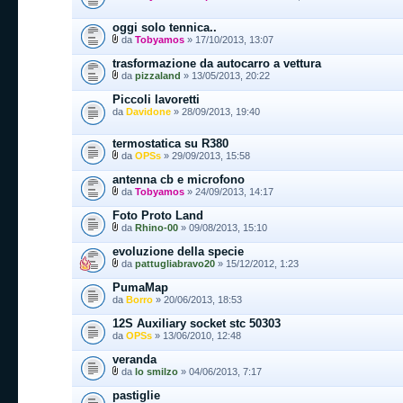
oggi solo tennica..
da
Tobyamos
» 17/10/2013, 13:07
trasformazione da autocarro a vettura
da
pizzaland
» 13/05/2013, 20:22
Piccoli lavoretti
da
Davidone
» 28/09/2013, 19:40
termostatica su R380
da
OPSs
» 29/09/2013, 15:58
antenna cb e microfono
da
Tobyamos
» 24/09/2013, 14:17
Foto Proto Land
da
Rhino-00
» 09/08/2013, 15:10
evoluzione della specie
da
pattugliabravo20
» 15/12/2012, 1:23
PumaMap
da
Borro
» 20/06/2013, 18:53
12S Auxiliary socket stc 50303
da
OPSs
» 13/06/2010, 12:48
veranda
da
lo smilzo
» 04/06/2013, 7:17
pastiglie