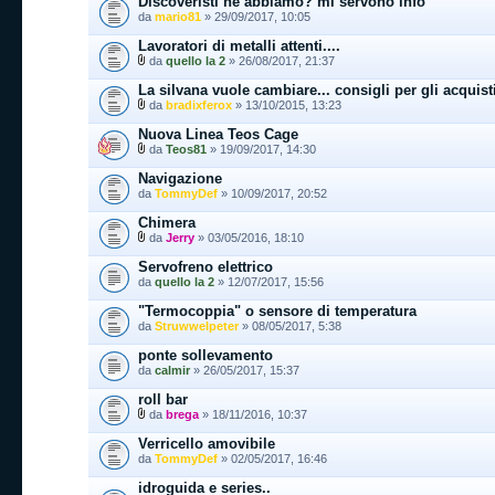
Discoveristi ne abbiamo? mi servono info
da
mario81
» 29/09/2017, 10:05
Lavoratori di metalli attenti....
da
quello la 2
» 26/08/2017, 21:37
La silvana vuole cambiare... consigli per gli acquist
da
bradixferox
» 13/10/2015, 13:23
Nuova Linea Teos Cage
da
Teos81
» 19/09/2017, 14:30
Navigazione
da
TommyDef
» 10/09/2017, 20:52
Chimera
da
Jerry
» 03/05/2016, 18:10
Servofreno elettrico
da
quello la 2
» 12/07/2017, 15:56
"Termocoppia" o sensore di temperatura
da
Struwwelpeter
» 08/05/2017, 5:38
ponte sollevamento
da
calmir
» 26/05/2017, 15:37
roll bar
da
brega
» 18/11/2016, 10:37
Verricello amovibile
da
TommyDef
» 02/05/2017, 16:46
idroguida e series..