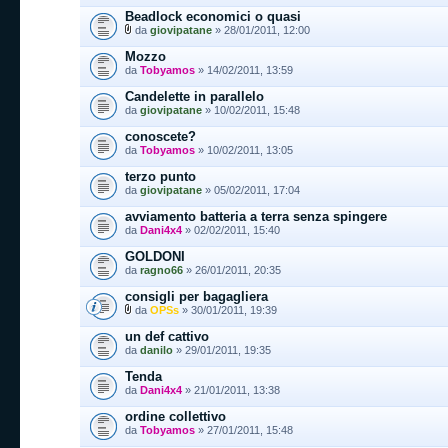
Beadlock economici o quasi
da
giovipatane
» 28/01/2011, 12:00
Mozzo
da
Tobyamos
» 14/02/2011, 13:59
Candelette in parallelo
da
giovipatane
» 10/02/2011, 15:48
conoscete?
da
Tobyamos
» 10/02/2011, 13:05
terzo punto
da
giovipatane
» 05/02/2011, 17:04
avviamento batteria a terra senza spingere
da
Dani4x4
» 02/02/2011, 15:40
GOLDONI
da
ragno66
» 26/01/2011, 20:35
consigli per bagagliera
da
OPSs
» 30/01/2011, 19:39
un def cattivo
da
danilo
» 29/01/2011, 19:35
Tenda
da
Dani4x4
» 21/01/2011, 13:38
ordine collettivo
da
Tobyamos
» 27/01/2011, 15:48