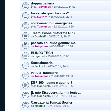
doppia batteria
da
Tobyamos
» 18/05/2012, 14:57
Ne sapete qualche cosa?
da
Dani4x4
» 16/02/2012, 11:43
sollevamento d'emergenza
da
Tobyamos
» 12/10/2011, 8:20
Trasmissione rinforzata RRC
da
DoubleF
» 08/05/2012, 18:20
passato collaudo gomme ma...
da
Tobyamos
» 03/05/2012, 18:24
BLINDO TECH
da
dgardel
» 25/04/2012, 13:08
Staccabatteria
da
Jackdef
» 20/04/2012, 14:59
vettuta- autocarro
da
Tobyamos
» 25/04/2012, 21:30
DEF 100.. come e quanto!?
da
Gabriele85
» 21/04/2012, 8:53
IL mio Discovery...la mia fenice..
da
Gabriele85
» 16/01/2012, 14:53
Carrozzeria Tomcat Bowler
da
Maurilio
» 17/04/2012, 19:31