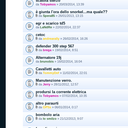
scatola sterzo
da
Tobyamos
» 20/03/2014, 13:39
è giunta l'ora dello snorkel...ma quale??
da
Spera85
» 26/01/2013, 13:15
egr e scarico td5
da
LaNdRe
» 22/02/2014, 22:37
cetoc
da
andrearally
» 26/02/2014, 16:26
defender 300 step 567
da
brega
» 19/02/2014, 8:51
Alternatore 19j
da
brunobis
» 16/02/2014, 16:04
Cavalletti auto
da
TommyDef
» 11/02/2014, 22:01
Manutenzione verro.
da
Jerry
» 28/11/2012, 12:57
prodursi la corrente elettrica
da
Tobyamos
» 07/02/2014, 10:35
altro paraurti
da
OPSs
» 06/01/2014, 0:17
bombolo aria
da
lo smilzo
» 21/12/2013, 9:07