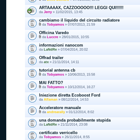
ARTAAAAX, CAZZOOOOO!!! LEGGI QUI!!!!!!
da
Jerry
» 11/02/2015, 13:45
cambiamo il liquido del circuito radiatore
da
Tobyamos
» 07/07/2013, 21:59
Officina Varedo
da
Luccre
» 28/01/2015, 10:55
informazioni nanocom
da
LaNdRe
» 07/04/2014, 20:02
Offrad trailer
da
atx
» 21/11/2014, 14:11
tutorial antenna cb
da
Tobyamos
» 10/06/2013, 15:58
MAI FATTO?
da
Tobyamos
» 10/12/2014, 16:27
Iniezione diretta Ecoboost Ford
da
Alfaman
» 08/12/2014, 14:53
Acceleratore manuale
da
andrearally
» 01/12/2014, 8:02
una domanda probabilmente stupida
da
LaNdRe
» 21/11/2014, 23:08
certificato verricello
da
Tobyamos
» 26/11/2014, 8:55