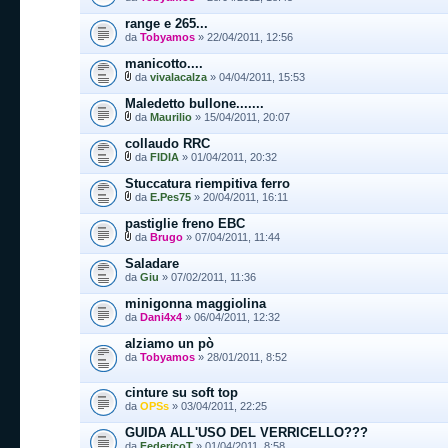
range e 265...
da
Tobyamos
» 22/04/2011, 12:56
manicotto....
da
vivalacalza
» 04/04/2011, 15:53
Maledetto bullone.......
da
Maurilio
» 15/04/2011, 20:07
collaudo RRC
da
FIDIA
» 01/04/2011, 20:32
Stuccatura riempitiva ferro
da
E.Pes75
» 20/04/2011, 16:11
pastiglie freno EBC
da
Brugo
» 07/04/2011, 11:44
Saladare
da
Giu
» 07/02/2011, 11:36
minigonna maggiolina
da
Dani4x4
» 06/04/2011, 12:32
alziamo un pò
da
Tobyamos
» 28/01/2011, 8:52
cinture su soft top
da
OPSs
» 03/04/2011, 22:25
GUIDA ALL'USO DEL VERRICELLO???
da
FedericoT
» 01/04/2011, 8:58