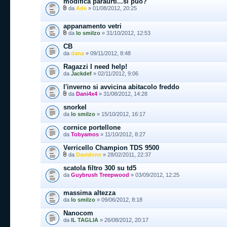
modifica paraurti...si può?
da
Ade
» 01/08/2012, 20:25
appanamento vetri
da
lo smilzo
» 31/10/2012, 12:53
CB
da
dana
» 09/11/2012, 8:48
Ragazzi I need help!
da
Jackdef
» 02/11/2012, 9:06
l'inverno si avvicina abitacolo freddo
da
Dani4x4
» 31/08/2012, 14:28
snorkel
da
lo smilzo
» 15/10/2012, 16:17
cornice portellone
da
Tobyamos
» 11/10/2012, 8:27
Verricello Champion TDS 9500
da
Davidone
» 28/02/2011, 22:37
scatola filtro 300 su td5
da
Guybrush Treepwood
» 03/09/2012, 12:25
massima altezza
da
lo smilzo
» 09/06/2012, 8:18
Nanocom
da
IL TAGLIA
» 26/08/2012, 20:17