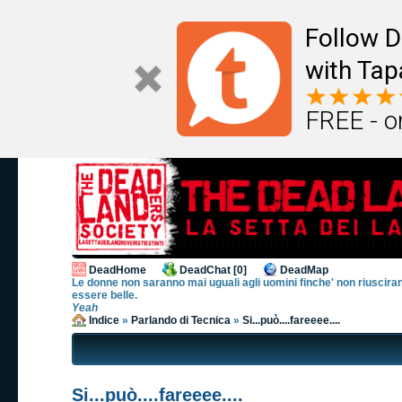
Follow D
with Tap
FREE - o
DeadHome
DeadChat [0]
DeadMap
Le donne non saranno mai uguali agli uomini finche' non riusciran
essere belle.
Yeah
Indice
»
Parlando di Tecnica
»
Si...può....fareeee....
Si...può....fareeee....