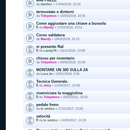
MAPPAZZE
da
daniloz
» 17/04/2018, 15:16
termostato e dintorni
da
Tobyamos
» 15/04/2018, 18:30
Come aggiustare una chiave a bussola
da
Mandy
» 27/02/2018, 10:51
Corso saldatura
da
Mandy
» 18/02/2018, 23:12
vi presento Raf.
da
Landy76
» 16/11/2016, 13:58
chiuso per inventario
da
Tobyamos
» 09/02/2018, 15:36
MONTARE UN 300 SULLA 2A
da
Luca 2a
» 03/01/2018, 9:06
Tecnica Generale.
da
Jerry
» 21/04/2017, 12:08
riverniciare la maggiolina
da
Tobyamos
» 25/03/2011, 16:42
pedale freno
da
lo smilzo
» 27/11/2017, 13:00
velocità
da
lo smilzo
» 14/09/2017, 14:26