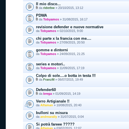
Il mio disco...
da
riderbw
» 20/10/2015, 13:12
PDWA
da
Tobyamos
» 31/08/2015, 16:17
revisione defender e nuove normative
da
Tobyamos
» 02/10/2015, 9:00
chi parte x la francia con me....
da
Tobyamos
» 27/09/2015, 20:50
gomme e dintorni
da
Tobyamos
» 24/09/2015, 21:25
series e motori..
da
Tobyamos
» 11/09/2015, 17:19
Colpo di sole....o botta in testa !!!
da
FranzM
» 06/07/2015, 19:49
Defender60
da
brega
» 01/09/2015, 14:19
Verro Artigianale !!
da
Alfaman
» 10/08/2015, 20:40
bulloni su misura
da
andrearally
» 31/07/2015, 0:04
Si potrà fareee ?????
da
Alfaman
» 03/07/2015, 12:07