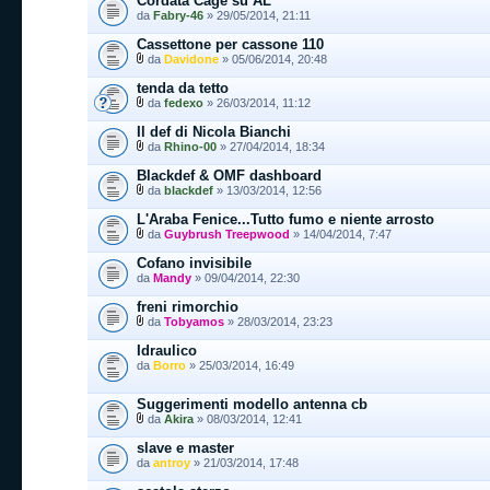
Cordata Cage su AL
da
Fabry-46
» 29/05/2014, 21:11
Cassettone per cassone 110
da
Davidone
» 05/06/2014, 20:48
tenda da tetto
da
fedexo
» 26/03/2014, 11:12
Il def di Nicola Bianchi
da
Rhino-00
» 27/04/2014, 18:34
Blackdef & OMF dashboard
da
blackdef
» 13/03/2014, 12:56
L'Araba Fenice...Tutto fumo e niente arrosto
da
Guybrush Treepwood
» 14/04/2014, 7:47
Cofano invisibile
da
Mandy
» 09/04/2014, 22:30
freni rimorchio
da
Tobyamos
» 28/03/2014, 23:23
Idraulico
da
Borro
» 25/03/2014, 16:49
Suggerimenti modello antenna cb
da
Akira
» 08/03/2014, 12:41
slave e master
da
antroy
» 21/03/2014, 17:48