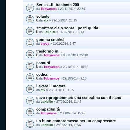
Series...III trapianto 200
da
Tobyamos
» 22/11/2014, 22:59
volante
da
atx
» 29/10/2014, 22:15
smontare cielo sopra i posti guida
da
LaNdRe
» 11/11/2014, 16:13
gomma snorkel
da
brega
» 11/11/2014, 9:47
trasformo in...
da
Tobyamos
» 03/11/2014, 22:10
paraurti
da
Tobyamos
» 29/10/2014, 18:12
codici...
da
Tobyamos
» 29/10/2014, 9:13
Lavare il motore
da
atx
» 29/10/2014, 11:15
devo riprogrammare una centralina con il nano
da
LaNdRe
» 27/09/2014, 11:42
compatibilità
da
Tobyamos
» 20/10/2014, 15:49
un buon compromesso per un compressore
da
LaNdRe
» 24/09/2014, 12:37