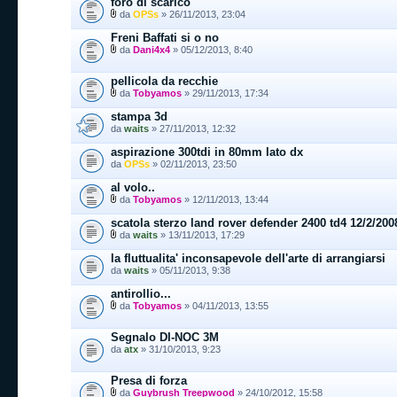
foro di scarico
da
OPSs
» 26/11/2013, 23:04
Freni Baffati si o no
da
Dani4x4
» 05/12/2013, 8:40
pellicola da recchie
da
Tobyamos
» 29/11/2013, 17:34
stampa 3d
da
waits
» 27/11/2013, 12:32
aspirazione 300tdi in 80mm lato dx
da
OPSs
» 02/11/2013, 23:50
al volo..
da
Tobyamos
» 12/11/2013, 13:44
scatola sterzo land rover defender 2400 td4 12/2/200
da
waits
» 13/11/2013, 17:29
la fluttualita' inconsapevole dell'arte di arrangiarsi
da
waits
» 05/11/2013, 9:38
antirollio...
da
Tobyamos
» 04/11/2013, 13:55
Segnalo DI-NOC 3M
da
atx
» 31/10/2013, 9:23
Presa di forza
da
Guybrush Treepwood
» 24/10/2012, 15:58