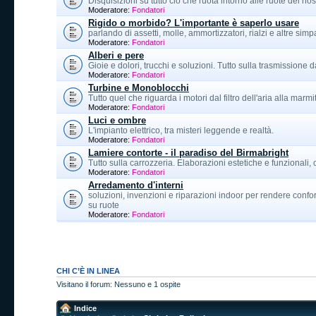
Disquisizioni su tutto ciò che ruota intorno alle ruote del n
Moderatore:
Fondatori
Rigido o morbido? L'importante è saperlo usare
parlando di assetti, molle, ammortizzatori, rialzi e altre sim
Moderatore:
Fondatori
Alberi e pere
Gioie e dolori, trucchi e soluzioni. Tutto sulla trasmissione da
Moderatore:
Fondatori
Turbine e Monoblocchi
Tutto quel che riguarda i motori dal filtro dell'aria alla marmi
Moderatore:
Fondatori
Luci e ombre
L'impianto elettrico, tra misteri leggende e realtà.
Moderatore:
Fondatori
Lamiere contorte - il paradiso del Birmabright
Tutto sulla carrozzeria. Elaborazioni estetiche e funzionali, 
Moderatore:
Fondatori
Arredamento d'interni
soluzioni, invenzioni e riparazioni indoor per rendere confor
su ruote
Moderatore:
Fondatori
CHI C’È IN LINEA
Visitano il forum: Nessuno e 1 ospite
Indice