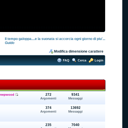
Il tempo galoppa....e la suonata si accorcia ogni giorno di piu'...
Guido
Modifica dimensione carattere
FAQ
Cerca
Login
272
9341
reepwood
Argomenti
Messaggi
374
13692
Argomenti
Messaggi
235
7040