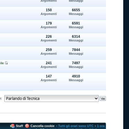
Argomenti
Messaggi
150
6655
Argomenti
Messaggi
179
6591
Argomenti
Messaggi
226
6314
Argomenti
Messaggi
259
7844
Argomenti
Messaggi
241
7497
ile
Argomenti
Messaggi
147
4910
Argomenti
Messaggi
a:
Staff
Cancella cookie
• Tutti gli orari sono UTC + 1 ora