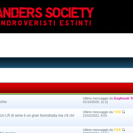
Ultimo messaggio da
Guybrush T
rchio
01/10/2020, 11:11
Ultimo messaggio da
TOR
. Un LR di serie è un gran fuoristrada ma c'è chi
21/02/2022, 8:03
Ultimo messaggio da
TOR