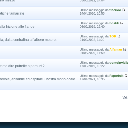
ostro mezzo
03/03/2022, 14:04
Ultimo messaggio da
tiberioo
patiche tamarrate
14/04/2020, 10:53
Ultimo messaggio da
bostik
lla frizione alle flange
06/02/2019, 22:40
Ultimo messaggio da
TOR
tta, dalla centralina all'albero motore.
21/02/2022, 11:29
Ultimo messaggio da
Alfaman
01/05/2020, 17:59
Ultimo messaggio da
uomoinvisib
come dire putrelle o paraurti?
17/05/2019, 16:22
Ultimo messaggio da
Paperinik
tevole, abitabile ed ospitale il nostro monolocale
17/01/2021, 10:35
Vai 