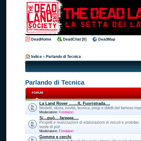
DeadHome
DeadChat [0]
DeadMap
Indice
»
Parlando di Tecnica
Parlando di Tecnica
FORUM
La Land Rover .......IL Fuoristrada....
Modelli, storia, novità, tecnica, pregi e difetti del famoso ma
Moderatore:
Fondatori
Si...può....fareeee....
Progetti e realizzazioni di elaborazioni di veicoli e prototipi
vuole di più!
Moderatore:
Fondatori
Gomme e cerchi