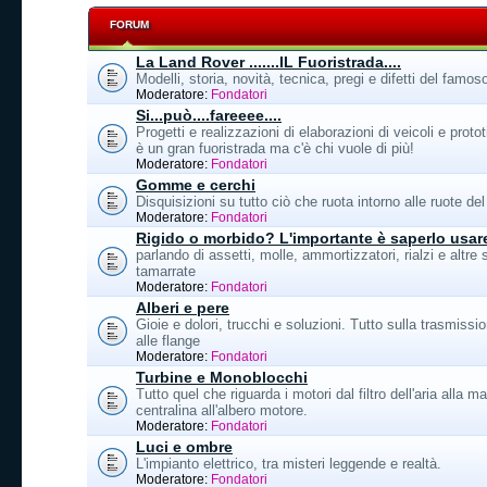
FORUM
La Land Rover .......IL Fuoristrada....
Modelli, storia, novità, tecnica, pregi e difetti del famo
Moderatore:
Fondatori
Si...può....fareeee....
Progetti e realizzazioni di elaborazioni di veicoli e protot
è un gran fuoristrada ma c'è chi vuole di più!
Moderatore:
Fondatori
Gomme e cerchi
Disquisizioni su tutto ciò che ruota intorno alle ruote d
Moderatore:
Fondatori
Rigido o morbido? L'importante è saperlo usar
parlando di assetti, molle, ammortizzatori, rialzi e altre
tamarrate
Moderatore:
Fondatori
Alberi e pere
Gioie e dolori, trucchi e soluzioni. Tutto sulla trasmissio
alle flange
Moderatore:
Fondatori
Turbine e Monoblocchi
Tutto quel che riguarda i motori dal filtro dell'aria alla ma
centralina all'albero motore.
Moderatore:
Fondatori
Luci e ombre
L'impianto elettrico, tra misteri leggende e realtà.
Moderatore:
Fondatori