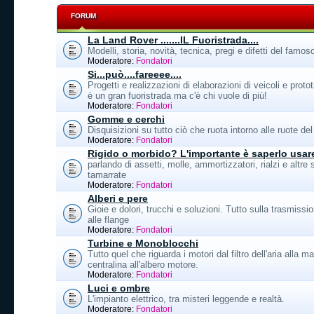
FORUM
La Land Rover .......IL Fuoristrada....
Modelli, storia, novità, tecnica, pregi e difetti del famo
Moderatore:
Fondatori
Si...può....fareeee....
Progetti e realizzazioni di elaborazioni di veicoli e protot
è un gran fuoristrada ma c'è chi vuole di più!
Moderatore:
Fondatori
Gomme e cerchi
Disquisizioni su tutto ciò che ruota intorno alle ruote d
Moderatore:
Fondatori
Rigido o morbido? L'importante è saperlo usar
parlando di assetti, molle, ammortizzatori, rialzi e altre
tamarrate
Moderatore:
Fondatori
Alberi e pere
Gioie e dolori, trucchi e soluzioni. Tutto sulla trasmissio
alle flange
Moderatore:
Fondatori
Turbine e Monoblocchi
Tutto quel che riguarda i motori dal filtro dell'aria alla ma
centralina all'albero motore.
Moderatore:
Fondatori
Luci e ombre
L'impianto elettrico, tra misteri leggende e realtà.
Moderatore:
Fondatori