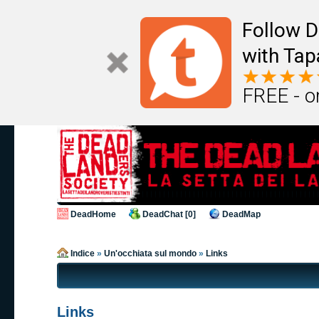
Follow D
with Tap
FREE - o
DeadHome
DeadChat [0]
DeadMap
Indice
»
Un'occhiata sul mondo
»
Links
Links