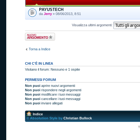
PAYUSTECH
da
Jerry
» 08/06/2013, 8:51
Visualizza ultimi argomenti:
Scrivi un nuovo
argomento
Torna a Indice
CHI C’È IN LINEA
Visitano il forum: Nessuno e 1 ospite
PERMESSI FORUM
Non puoi
aprire nuovi argomenti
Non puoi
rispondere negli argomenti
Non puoi
modificare i tuoi messaggi
Non puoi
cancellare i tuoi messaggi
Non puoi
inviare allegati
Indice
© Absolution Style by
Christian Bullock
T