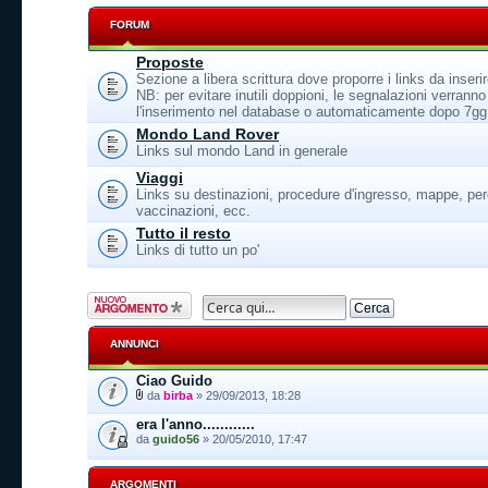
FORUM
Proposte
Sezione a libera scrittura dove proporre i links da inseri
NB: per evitare inutili doppioni, le segnalazioni verrann
l'inserimento nel database o automaticamente dopo 7gg
Mondo Land Rover
Links sul mondo Land in generale
Viaggi
Links su destinazioni, procedure d'ingresso, mappe, per
vaccinazioni, ecc.
Tutto il resto
Links di tutto un po'
Scrivi un nuovo
argomento
ANNUNCI
Ciao Guido
da
birba
» 29/09/2013, 18:28
era l'anno............
da
guido56
» 20/05/2010, 17:47
ARGOMENTI