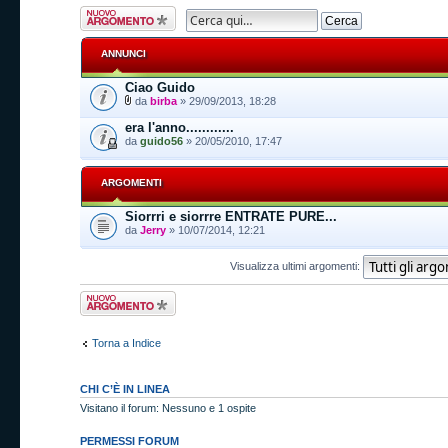
Scrivi un nuovo
argomento
ANNUNCI
Ciao Guido
da
birba
» 29/09/2013, 18:28
era l'anno............
da
guido56
» 20/05/2010, 17:47
ARGOMENTI
Siorrri e siorrre ENTRATE PURE...
da
Jerry
» 10/07/2014, 12:21
Visualizza ultimi argomenti:
Scrivi un nuovo
argomento
Torna a Indice
CHI C’È IN LINEA
Visitano il forum: Nessuno e 1 ospite
PERMESSI FORUM