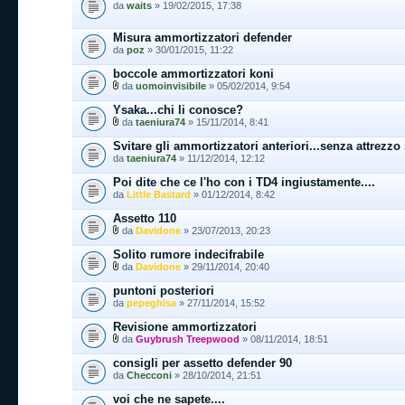
da
waits
» 19/02/2015, 17:38
Misura ammortizzatori defender
da
poz
» 30/01/2015, 11:22
boccole ammortizzatori koni
da
uomoinvisibile
» 05/02/2014, 9:54
Ysaka...chi li conosce?
da
taeniura74
» 15/11/2014, 8:41
Svitare gli ammortizzatori anteriori...senza attrezzo
da
taeniura74
» 11/12/2014, 12:12
Poi dite che ce l'ho con i TD4 ingiustamente....
da
Little Bastard
» 01/12/2014, 8:42
Assetto 110
da
Davidone
» 23/07/2013, 20:23
Solito rumore indecifrabile
da
Davidone
» 29/11/2014, 20:40
puntoni posteriori
da
pepeghisa
» 27/11/2014, 15:52
Revisione ammortizzatori
da
Guybrush Treepwood
» 08/11/2014, 18:51
consigli per assetto defender 90
da
Checconi
» 28/10/2014, 21:51
voi che ne sapete....