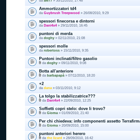
da
ale77
» 30/11/2010, 17:48
Ammortizzatori td4
da
Guybrush Treepwood
» 26/08/2010, 9:29
spessori finecorsa e dintorni
da
Dani4x4
» 29/11/2010, 16:45
puntoni di merda
da
doghy
» 02/11/2010, 21:08
spessori molle
da
robertoss
» 15/11/2010, 9:35
Puntoni inclinati/filtro gasolio
da
doghy
» 09/11/2010, 9:08
Botta all'anteriore
da
barbapapà
» 07/11/2010, 18:20
+2
da
dana
» 03/11/2010, 9:12
La tolgo la stabilizzatrice???
da
Dani4x4
» 22/09/2010, 12:25
Soffietti copri stelo: dove li trovo?
da
Gioma
» 01/09/2010, 21:40
Per chi chiedeva: info componenti assetto Terrafir
da
Gioma
» 20/09/2010, 15:00
puntoni anteriori herero
da
the lizard
» 28/09/2010, 16:42