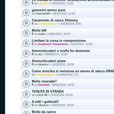
da
inmicio
» 12/03/2016, 15:25
gommini ammo post.
da
Gabriele85
» 28/12/2012, 12:04
Cacamento di cazzo Shimmy
da
Struwwelpeter
» 14/08/2016, 6:55
Molle td4
da
waits
» 19/01/2017, 20:47
Limitare la corsa in compressione
da
Guybrush Treepwood
» 11/01/2017, 13:40
Ammortizzatori e molle for dummies
da
atx
» 06/08/2015, 15:09
Ammortizzatori piave
da
tiberioo
» 16/12/2015, 20:36
Come minchia si revisiona un ammo di sterzo ORA
da
Struwwelpeter
» 21/06/2016, 5:27
Molle snervate?
da
Dani4x4
» 09/06/2016, 19:34
TENUTA DI STRADA
da
LUCA 96
» 27/03/2016, 20:33
A tutti i gobbuti!!
da
tiberioo
» 04/03/2016, 20:24
Molle da carico