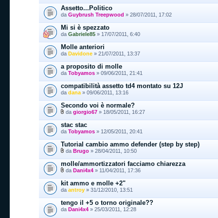
Assetto...Politico
da
Guybrush Treepwood
» 28/07/2011, 17:02
Mi si è spezzato
da
Gabriele85
» 17/07/2011, 6:40
Molle anteriori
da
Davidone
» 21/07/2011, 13:37
a proposito di molle
da
Tobyamos
» 09/06/2011, 21:41
compatibilità assetto td4 montato su 12J
da
dana
» 09/06/2011, 13:16
Secondo voi è normale?
da
giorgio67
» 18/05/2011, 16:27
stac stac
da
Tobyamos
» 12/05/2011, 20:41
Tutorial cambio ammo defender (step by step)
da
Brugo
» 28/04/2011, 10:50
molle/ammortizzatori facciamo chiarezza
da
Dani4x4
» 11/04/2011, 17:36
kit ammo e molle +2"
da
antroy
» 31/12/2010, 13:51
tengo il +5 o torno originale??
da
Dani4x4
» 25/03/2011, 12:28