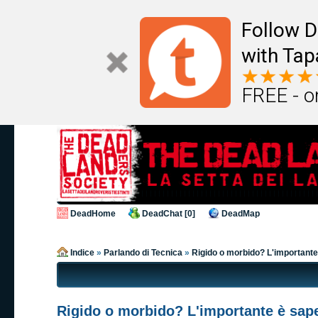
Follow D
with Tap
FREE - o
DeadHome
DeadChat [0]
DeadMap
Indice
»
Parlando di Tecnica
»
Rigido o morbido? L'importante
Rigido o morbido? L'importante è sap