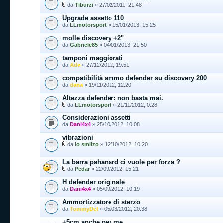
da
Tiburzi
» 27/02/2011, 21:48
Upgrade assetto 110
da
LLmotorsport
» 15/01/2013, 15:25
molle discovery +2"
da
Gabriele85
» 04/01/2013, 21:50
tamponi maggiorati
da
Ade
» 27/12/2012, 19:51
compatibilità ammo defender su discovery 200
da
dana
» 19/11/2012, 12:20
Altezza defender: non basta mai.
da
LLmotorsport
» 21/11/2012, 0:28
Considerazioni assetti
da
Dani4x4
» 25/10/2012, 10:08
vibrazioni
da
lo smilzo
» 12/10/2012, 10:20
La barra pahanard ci vuole per forza ?
da
Pedar
» 22/09/2012, 15:21
H defender originale
da
Dani4x4
» 05/09/2012, 10:19
Ammortizzatore di sterzo
da
TommyDef
» 05/03/2012, 20:38
+5cm anche per me