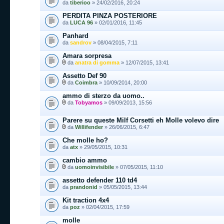
da
tiberioo
» 24/02/2016, 20:24
PERDITA PINZA POSTERIORE
da
LUCA 96
» 02/01/2016, 11:45
Panhard
da
sandrov
» 08/04/2015, 7:11
Amara sorpresa
da
anatra di gomma
» 12/07/2015, 13:41
Assetto Def 90
da
Coimbra
» 10/09/2014, 20:00
ammo di sterzo da uomo..
da
Tobyamos
» 09/09/2013, 15:56
Parere su queste Milf Corsetti eh Molle volevo dire
da
Willifender
» 26/06/2015, 6:47
Che molle ho?
da
atx
» 29/05/2015, 10:31
cambio ammo
da
uomoinvisibile
» 07/05/2015, 11:10
assetto defender 110 td4
da
prandonid
» 05/05/2015, 13:44
Kit traction 4x4
da
poz
» 02/04/2015, 17:59
molle