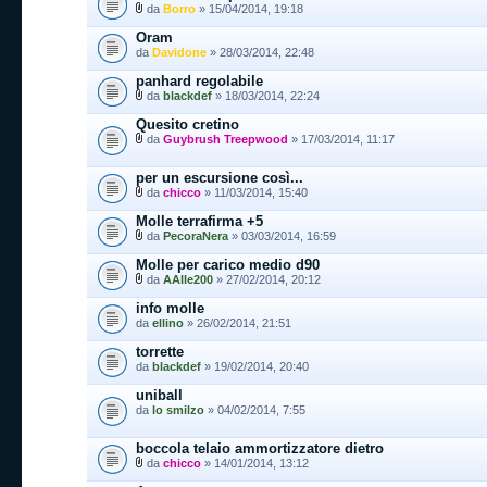
da
Borro
» 15/04/2014, 19:18
Oram
da
Davidone
» 28/03/2014, 22:48
panhard regolabile
da
blackdef
» 18/03/2014, 22:24
Quesito cretino
da
Guybrush Treepwood
» 17/03/2014, 11:17
per un escursione così...
da
chicco
» 11/03/2014, 15:40
Molle terrafirma +5
da
PecoraNera
» 03/03/2014, 16:59
Molle per carico medio d90
da
AAlle200
» 27/02/2014, 20:12
info molle
da
ellino
» 26/02/2014, 21:51
torrette
da
blackdef
» 19/02/2014, 20:40
uniball
da
lo smilzo
» 04/02/2014, 7:55
boccola telaio ammortizzatore dietro
da
chicco
» 14/01/2014, 13:12