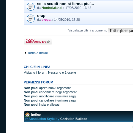
se la scuoti non si ferma piu'...
da
Nonholaland
» 17/05/2010, 13:42
orap
da
brega
» 14/05/2010, 16:28
Visualizza ultimi argomenti:
Scrivi un nuovo
argomento
Torna a Indice
CHI C’È IN LINEA
Visitano il forum: Nessuno e 1 ospite
PERMESSI FORUM
Non puoi
aprire nuovi argomenti
Non puoi
rispondere negli argomenti
Non puoi
modificare i tuoi messaggi
Non puoi
cancellare i tuoi messaggi
Non puoi
inviare allegati
Indice
© Absolution Style by
Christian Bullock
T