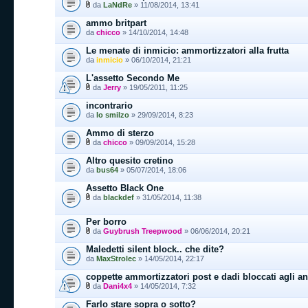
da
LaNdRe
» 11/08/2014, 13:41
ammo britpart
da
chicco
» 14/10/2014, 14:48
Le menate di inmicio: ammortizzatori alla frutta
da
inmicio
» 06/10/2014, 21:21
L'assetto Secondo Me
da
Jerry
» 19/05/2011, 11:25
incontrario
da
lo smilzo
» 29/09/2014, 8:23
Ammo di sterzo
da
chicco
» 09/09/2014, 15:28
Altro quesito cretino
da
bus64
» 05/07/2014, 18:06
Assetto Black One
da
blackdef
» 31/05/2014, 11:38
Per borro
da
Guybrush Treepwood
» 06/06/2014, 20:21
Maledetti silent block.. che dite?
da
MaxStrolec
» 14/05/2014, 22:17
coppette ammortizzatori post e dadi bloccati agli an
da
Dani4x4
» 14/05/2014, 7:32
Farlo stare sopra o sotto?