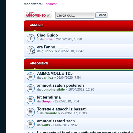
Moderatore:
Fondatori
Scrivi un nuovo
argomento
ANNUNCI
Ciao Guido
da
birba
» 29/09/2013, 18:28
era l'anno............
da
guido56
» 20/05/2010, 17:47
ARGOMENTI
AMMO/MOLLE TD5
da
daniloz
» 09/04/2020, 7:54
ammortizzatori posteriori
da
uomoinvisibile
» 18/04/2019, 12:20
kit terrafirma
da
Brugo
» 27/05/2010, 8:34
Torrette e attacchi ribassati
da
Guanito
» 27/03/2017, 13:03
ammortizzatori sach
da
waits
» 06/07/2017, 9:32
Le menate di inmicio: sostituzione ammortizzatori 