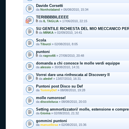
Davide Corsetti
da
Nonholaland
» 06/08/2010, 15:34
TERIBBBBILEEEE
da
IL TAGLIA
» 17/06/2010, 22:15
SU GENTILE RICHIESTA DEL MIO MECCANICO PER
da
MINKA
» 02/09/2010, 14:41
Scola
da
Tiburzi
» 02/08/2010, 8:05
puntoni
da
ragno66
» 27/08/2010, 20:48
domanda a chi conosce le molle verdi equippe
da
alessio
» 30/08/2010, 14:31
Vorrei dare una rinfrescata al Discovery II
da
aledef
» 13/07/2010, 16:31
Puntoni post Disco su Def
da
TommyDef
» 08/08/2010, 19:28
molle rumorose!
da
discololuca
» 08/08/2010, 20:03
Setting ammortizzatori/ molle, estensione e compres
da
Gioma
» 02/08/2010, 21:32
gommini puntoni
da
manuellosa
» 02/08/2010, 15:36