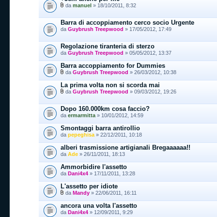
da
manuel
» 18/10/2011, 8:32
Barra di accoppiamento cerco socio Urgente
da
Guybrush Treepwood
» 17/05/2012, 17:49
Regolazione tiranteria di sterzo
da
Guybrush Treepwood
» 05/05/2012, 13:37
Barra accoppiamento for Dummies
da
Guybrush Treepwood
» 26/03/2012, 10:38
La prima volta non si scorda mai
da
Guybrush Treepwood
» 09/03/2012, 19:26
Dopo 160.000km cosa faccio?
da
ermarmitta
» 10/01/2012, 14:59
Smontaggi barra antirollio
da
pepeghisa
» 22/12/2011, 10:18
alberi trasmissione artigianali Bregaaaaaa!!
da
Ade
» 26/11/2011, 18:13
Ammorbidire l'assetto
da
Dani4x4
» 17/11/2011, 13:28
L'assetto per idiote
da
Mandy
» 22/06/2011, 16:11
ancora una volta l'assetto
da
Dani4x4
» 12/09/2011, 9:29