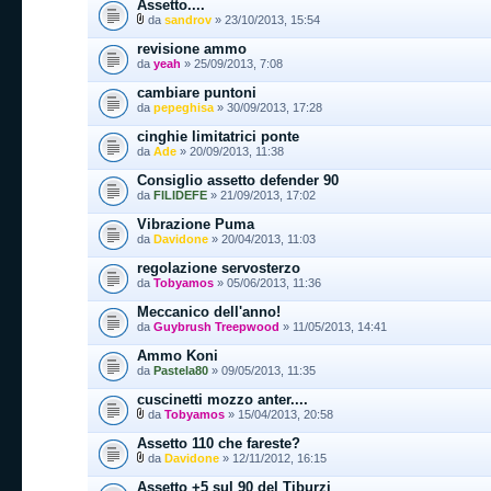
Assetto....
da
sandrov
» 23/10/2013, 15:54
revisione ammo
da
yeah
» 25/09/2013, 7:08
cambiare puntoni
da
pepeghisa
» 30/09/2013, 17:28
cinghie limitatrici ponte
da
Ade
» 20/09/2013, 11:38
Consiglio assetto defender 90
da
FILIDEFE
» 21/09/2013, 17:02
Vibrazione Puma
da
Davidone
» 20/04/2013, 11:03
regolazione servosterzo
da
Tobyamos
» 05/06/2013, 11:36
Meccanico dell'anno!
da
Guybrush Treepwood
» 11/05/2013, 14:41
Ammo Koni
da
Pastela80
» 09/05/2013, 11:35
cuscinetti mozzo anter....
da
Tobyamos
» 15/04/2013, 20:58
Assetto 110 che fareste?
da
Davidone
» 12/11/2012, 16:15
Assetto +5 sul 90 del Tiburzi