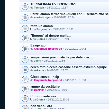
TERRAFIRMA UV DOBINSONS
da
Temsah
» 14/03/2011, 19:57
Pareri ammo terrafirma (quelli con il serbatoietto se
da
marketto(ge)
» 18/03/2011, 22:24
rotto un ammo
da
Tobyamos
» 09/03/2011, 15:11
"Booom" al rientro molla...
da
Gioma
» 20/02/2011, 13:19
Esagerato!
da
Guybrush Treepwood
» 01/02/2011, 14:42
sospensioni pneumatiche per defender....
da
zebra
» 25/01/2011, 10:56
cerco foto nicchia cassone assetto estremo equipe
da
Arkadia
» 24/01/2011, 17:07
Gioco sterzo - help
da
Guybrush Treepwood
» 14/01/2011, 15:30
ammo da sostituire
da
Dani4x4
» 23/12/2010, 8:06
Puntoni anteriori...
da
Gioma
» 16/12/2010, 20:36
non vedo l'ora