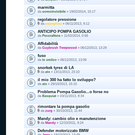
marmitta
da
uomoinvisibile
» 19/02/2014, 15:17
regolatore pressione
da
pepeghisa
» 06/11/2013, 9:12
ANTICIPO POMPA GASOLIO
da
PecoraNera
» 11/02/2014, 0:58
Affidabilità
da
Guybrush Treepwood
» 06/12/2013, 13:29
fuso
da
lo smilzo
» 06/12/2013, 13:09
snorkek tyrex di LA
da
atx
» 13/11/2013, 23:10
il mio 300 ha fatto lo sviluppo?
da
atx
» 29/10/2013, 15:10
Problema Pompa Gasolio...o forse no
da
Basquiat
» 03/11/2013, 8:34
rimontare la pompa gasolio
da
zurg
» 30/10/2013, 11:44
Mandy: cambio olio e manutenzione
da
Mandy
» 12/10/2011, 9:24
Defender motorizzato BMW
da
Jerry
» 18/10/2013, 13:49