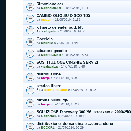
Rimozione egr
da
Nonholaland
» 19/06/2010, 15:41
CAMBIO OLIO SU DISCO TD5
da
mcdan
» 25/08/2010, 21:31
kit saito defender sdt1 td5
da
albymhr
» 20/06/2010, 16:56
Gocciola....
da
Maurilio
» 23/07/2010, 9:16
attuatore gasolio
da
Nonholaland
» 18/05/2010, 8:33
SOSTITUZIONE CINGHIE SERVIZI
da
vivalacalza
» 14/07/2010, 8:49
distribuzione
da
brega
» 23/06/2010, 8:28
scarico libero
da
difensoresardo
» 15/05/2010, 19:23
turbina 300tdi tgv
da
brega
» 14/05/2010, 16:29
SOLUZIONE Discovery 300 '96, strozzato a 2000\2500 
da
Gabriele85
» 23/05/2010, 18:18
distribuzione, domandina e ...domandone
da
BCCCRL
» 21/05/2010, 10:29