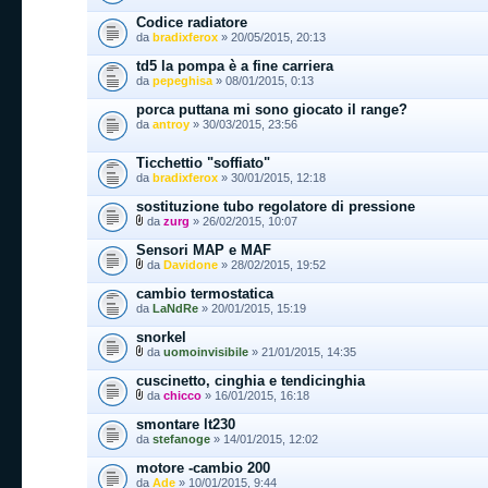
Codice radiatore
da
bradixferox
» 20/05/2015, 20:13
td5 la pompa è a fine carriera
da
pepeghisa
» 08/01/2015, 0:13
porca puttana mi sono giocato il range?
da
antroy
» 30/03/2015, 23:56
Ticchettio "soffiato"
da
bradixferox
» 30/01/2015, 12:18
sostituzione tubo regolatore di pressione
da
zurg
» 26/02/2015, 10:07
Sensori MAP e MAF
da
Davidone
» 28/02/2015, 19:52
cambio termostatica
da
LaNdRe
» 20/01/2015, 15:19
snorkel
da
uomoinvisibile
» 21/01/2015, 14:35
cuscinetto, cinghia e tendicinghia
da
chicco
» 16/01/2015, 16:18
smontare lt230
da
stefanoge
» 14/01/2015, 12:02
motore -cambio 200
da
Ade
» 10/01/2015, 9:44