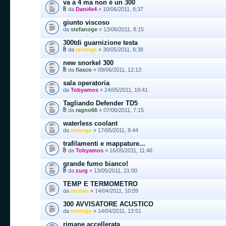
va a 4 ma non è un 300
da
Dani4x4
» 10/06/2011, 8:37
giunto viscoso
da
stefanoge
» 13/06/2011, 8:15
300tdi guarnizione testa
da
revenge
» 30/05/2011, 8:38
new snorkel 300
da
fiasco
» 09/06/2011, 12:13
sala operatoria
da
Tobyamos
» 24/05/2011, 19:41
Tagliando Defender TD5
da
ragno66
» 07/06/2011, 7:15
waterless coolant
da
revenge
» 17/05/2011, 8:44
trafilamenti e mappature...
da
Tobyamos
» 16/05/2011, 11:46
grande fumo bianco!
da
zurg
» 13/05/2011, 21:00
TEMP E TERMOMETRO
da
mcdan
» 14/04/2011, 10:09
300 AVVISATORE ACUSTICO
da
revenge
» 14/04/2011, 13:51
rimane accellerata