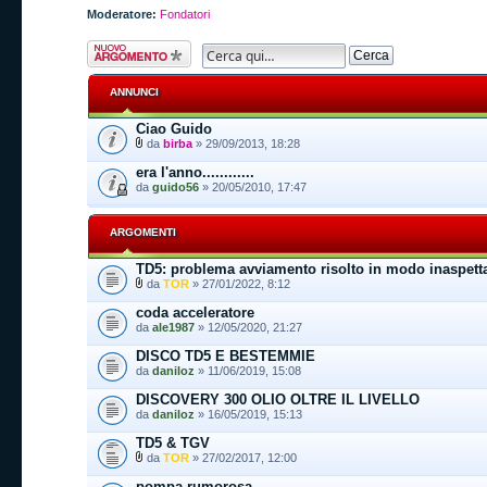
Moderatore:
Fondatori
Scrivi un nuovo
argomento
ANNUNCI
Ciao Guido
da
birba
» 29/09/2013, 18:28
era l'anno............
da
guido56
» 20/05/2010, 17:47
ARGOMENTI
TD5: problema avviamento risolto in modo inaspett
da
TOR
» 27/01/2022, 8:12
coda acceleratore
da
ale1987
» 12/05/2020, 21:27
DISCO TD5 E BESTEMMIE
da
daniloz
» 11/06/2019, 15:08
DISCOVERY 300 OLIO OLTRE IL LIVELLO
da
daniloz
» 16/05/2019, 15:13
TD5 & TGV
da
TOR
» 27/02/2017, 12:00
pompa rumorosa