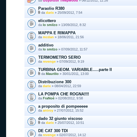
da
Guybrush Treepwood
» 06/11/2012, 12:26
Paraolio R380
da
darix
» 25/09/2012, 7:54
elicottero
da
lo smilzo
» 13/09/2012, 8:32
MAPPA E RIMAPPA
da
mcdan
» 18/06/2011, 21:56
additivo
da
lo smilzo
» 07/09/2012, 11:57
TERMOMETRO SERIO
da
revenge
» 07/09/2012, 9:19
TURBINA GEOM. VARIABILE.....parte II
da
Maurilio
» 30/01/2011, 13:00
Distribuzione 300
da
darix
» 08/04/2012, 22:59
LA POMPA CHE ROGNA!!!!
da
FraNoè
» 02/08/2012, 9:58
a proposito di pompeeeee
da
antroy
» 27/07/2012, 15:52
dado 32 giunto viscoso
da
darix
» 25/07/2012, 10:51
DE CAT 300 TDI
da
revenge
» 02/07/2012, 14:12