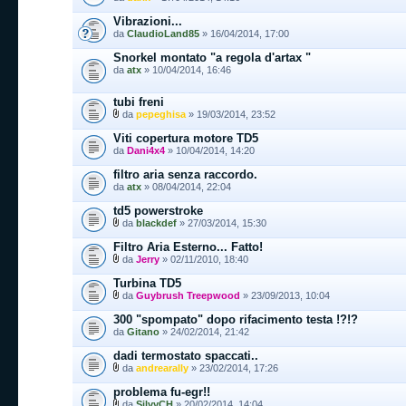
Vibrazioni...
da
ClaudioLand85
» 16/04/2014, 17:00
Snorkel montato "a regola d'artax "
da
atx
» 10/04/2014, 16:46
tubi freni
da
pepeghisa
» 19/03/2014, 23:52
Viti copertura motore TD5
da
Dani4x4
» 10/04/2014, 14:20
filtro aria senza raccordo.
da
atx
» 08/04/2014, 22:04
td5 powerstroke
da
blackdef
» 27/03/2014, 15:30
Filtro Aria Esterno... Fatto!
da
Jerry
» 02/11/2010, 18:40
Turbina TD5
da
Guybrush Treepwood
» 23/09/2013, 10:04
300 "spompato" dopo rifacimento testa !?!?
da
Gitano
» 24/02/2014, 21:42
dadi termostato spaccati..
da
andrearally
» 23/02/2014, 17:26
problema fu-egr!!
da
SilvyCH
» 20/02/2014, 14:04