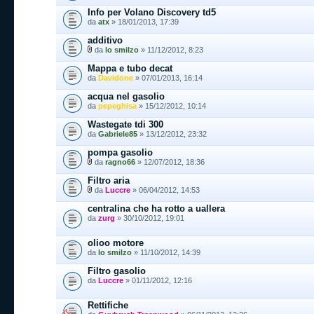
Info per Volano Discovery td5
da
atx
» 18/01/2013, 17:39
additivo
da
lo smilzo
» 11/12/2012, 8:23
Mappa e tubo decat
da
Davidone
» 07/01/2013, 16:14
acqua nel gasolio
da
pepeghisa
» 15/12/2012, 10:14
Wastegate tdi 300
da
Gabriele85
» 13/12/2012, 23:32
pompa gasolio
da
ragno66
» 12/07/2012, 18:36
Filtro aria
da
Luccre
» 06/04/2012, 14:53
centralina che ha rotto a uallera
da
zurg
» 30/10/2012, 19:01
olioo motore
da
lo smilzo
» 11/10/2012, 14:39
Filtro gasolio
da
Luccre
» 01/11/2012, 12:16
Rettifiche