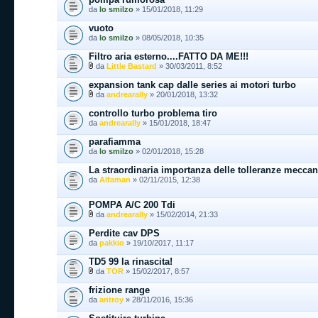
da
lo smilzo
» 15/01/2018, 11:29
vuoto
da
lo smilzo
» 08/05/2018, 10:35
Filtro aria esterno....FATTO DA ME!!!
da
Little Bastard
» 30/03/2011, 8:52
expansion tank cap dalle series ai motori turbo
da
andrearally
» 20/01/2018, 13:32
controllo turbo problema tiro
da
andrearally
» 15/01/2018, 18:47
parafiamma
da
lo smilzo
» 02/01/2018, 15:28
La straordinaria importanza delle tolleranze mecca
da
Alfaman
» 02/11/2015, 12:38
POMPA A/C 200 Tdi
da
andrearally
» 15/02/2014, 21:33
Perdite cav DPS
da
pakkio
» 19/10/2017, 11:17
TD5 99 la rinascita!
da
TOR
» 15/02/2017, 8:57
frizione range
da
antroy
» 28/11/2016, 15:36