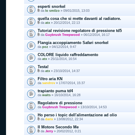
esperti snorkel
da
lo smilzo
» 09/01/2015, 13:03
quella cosa che si mette davanti al radiatore.
da
atx
» 20/12/2014, 22:13
Tutorial revisione regolatore di pressione td5
da
Guybrush Treepwood
» 06/12/2014, 16:17
Flangia accoppiamento Safari snorkel
da
poz
» 04/12/2014, 9:47
COLORE liquido raffreddamento
da
atx
» 25/11/2014, 16:54
Testa!
da
atx
» 23/10/2014, 14:37
Filtro aria KN
da
sandrov
» 17/07/2014, 15:37
trapianto puma td4
da
waits
» 16/10/2014, 16:28
Regolatore di pressione
da
Guybrush Treepwood
» 13/10/2014, 14:53
Ho perso i topic dell'alimentazione ad olio
da
darix
» 13/08/2012, 22:34
Il Motore Secondo Me
da
Jerry
» 20/02/2012, 0:21