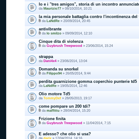
Io e i "tres amigos", storia di un incontro annunciat
da
Maurizio77
» 08/10/2014, 10:21
la mia personale battaglia contro l'incontinenza del 
da
LaNdRe
» 20/09/2014, 20:45
antivibrante
da
lo smilzo
» 09/09/2014, 12:10
Cinque dita di violenza
da
Guybrush Treepwood
» 23/06/2014, 15:24
strappa
da
Dani4x4
» 23/06/2014, 13:04
Domanda su snorkel
da
Filippo94
» 26/05/2014, 9:44
perdita guarnizione gomma coperchio punterie td5
da
LaNdRe
» 19/05/2014, 12:46
Olio motore Td5
da
TommyDef
» 28/05/2013, 19:17
come pompare un 200 tdi?
da
maffittu
» 28/04/2014, 15:20
Frizione finita
da
Guybrush Treepwood
» 11/04/2014, 7:15
E adesso? che olio si usa?
da
darix
» 17/04/2014, 14:16