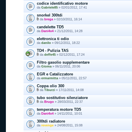
codice identificativo motore
da
Gabriele85
» 02/01/2012, 17:41
snorkel 300tdi
da
brega
» 02/10/2011, 16:14
candelette TD5
da
Dani4x4
» 21/12/2011, 14:28
elettronica ti odio
da
danilo
» 09/12/2011, 18:22
TD4 - Pulizia TAS
da
deffe45
» 02/12/2011, 17:24
Filtro gasolio supplementare
da
Gioma
» 06/11/2011, 20:06
EGR e Catalizzatore
da
ermarmitta
» 05/11/2011, 22:57
Coppa olio 300
da
Tiburzi
» 17/11/2011, 14:08
tubo sostitutivo silenziatore
da
Brugo
» 28/03/2011, 22:37
temperatura motore TD5
da
Dani4x4
» 14/11/2011, 10:01
300tdi radiatore
da
revenge
» 24/08/2011, 15:08