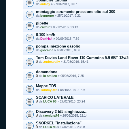
Sostituire turbina
da
antroy
» 27/01/2017, 0:07
montaggio strumento pressione olio sul 300
da
beppone
» 25/01/2017, 9:21
pipette
da
calmir
» 05/12/2016, 13:13
0-100 km/h
da
Dani4x4
» 09/09/2016, 7:39
pompa iniezione gasolio
da
giocalde
» 18/06/2015, 8:06
Tom Davies Land Rover 110 Cummins 5.9 6BT 12v/2
da
andrearally
» 31/08/2016, 15:41
domandona
da
lo smilzo
» 05/08/2016, 7:25
Mappe TD5
da
TommyDef
» 08/10/2014, 21:07
SCARICO LATERALE
da
LUCA 96
» 27/02/2016, 23:24
Discovery 2 td5 singhiozza...
da
taeniura74
» 26/03/2015, 22:14
SNORKEL "installazione"
da
LUCA 96
» 17/02/2016, 23:58