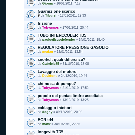
da
Gioma
» 16/01/2011, 7:17
Guarnizione scarico
da
Tiburzi
» 17/01/2011, 19:33
frizione
da
Tobyamos
» 17/01/2011, 20:44
TUBO INTERCCOLER TD5
da
paoloeilsuodefender
» 14/01/2011, 18:40
REGOLATORE PRESSIONE GASOLIO
da
mcdan
» 13/01/2011, 13:54
snorkel: quali differenze?
da
Gabriele85
» 31/10/2010, 18:08
Lavaggio del motore
da
Davidone
» 24/12/2010, 10:44
chi ne sa di pompe?
da
Tobyamos
» 21/12/2010, 17:52
popolo del pentacilindro ascoltate:
da
Tobyamos
» 13/12/2010, 13:25
cablaggio iniettori
da
doghy
» 09/12/2010, 20:02
EGR td4
da
maxx
» 30/11/2010, 22:35
longevità TD5