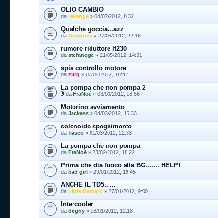
OLIO CAMBIO
da
revenge
» 04/07/2012, 8:32
Qualche goccia...azz
da
Davidone
» 27/05/2012, 22:16
rumore riduttore lt230
da
stefanoge
» 21/05/2012, 14:31
spia controllo motore
da
zurg
» 03/04/2012, 18:42
La pompa che non pompa 2
da
FraNoè
» 03/03/2012, 18:56
Motorino avviamento
da
Jackass
» 04/03/2012, 15:33
solenoide spegnimento
da
fiasco
» 01/03/2012, 22:33
La pompa che non pompa
da
FraNoè
» 23/02/2012, 18:22
Prima che dia fuoco alla BG....... HELP!
da
bad girl
» 29/01/2012, 19:45
ANCHE IL TD5......
da
Little Bastard
» 27/01/2012, 9:00
Intercooler
da
doghy
» 16/01/2012, 12:18