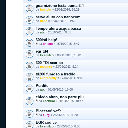
guarnizione testa puma 2.4
da
inmicio
» 22/01/2016, 16:29
serve aiuto con nanocom
da
dana
» 15/02/2016, 11:52
Temperatura acqua bassa
da
atx
» 26/10/2015, 9:55
300isti help!
da
chicco
» 15/10/2015, 8:47
egr td4
da
lo smilzo
» 06/11/2015, 13:01
300 TDi scarico
da
revenge
» 23/09/2011, 8:24
td200 fumoso a freddo
da
andrearally
» 17/04/2014, 9:10
Perdite
da
atx
» 03/09/2015, 16:09
chiedo aiuto, non parte piu
da
LaNdRe
» 18/04/2015, 18:47
Bloccato! wtf?
da
zurg
» 26/06/2015, 11:20
EGR codice
da
lo smilzo
» 27/05/2015, 8:05