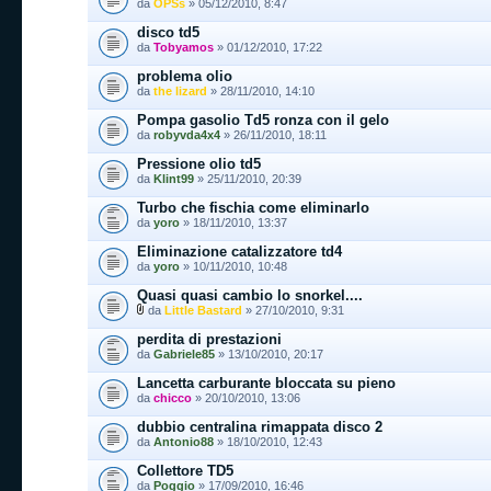
da
OPSs
» 05/12/2010, 8:47
disco td5
da
Tobyamos
» 01/12/2010, 17:22
problema olio
da
the lizard
» 28/11/2010, 14:10
Pompa gasolio Td5 ronza con il gelo
da
robyvda4x4
» 26/11/2010, 18:11
Pressione olio td5
da
Klint99
» 25/11/2010, 20:39
Turbo che fischia come eliminarlo
da
yoro
» 18/11/2010, 13:37
Eliminazione catalizzatore td4
da
yoro
» 10/11/2010, 10:48
Quasi quasi cambio lo snorkel....
da
Little Bastard
» 27/10/2010, 9:31
perdita di prestazioni
da
Gabriele85
» 13/10/2010, 20:17
Lancetta carburante bloccata su pieno
da
chicco
» 20/10/2010, 13:06
dubbio centralina rimappata disco 2
da
Antonio88
» 18/10/2010, 12:43
Collettore TD5
da
Poggio
» 17/09/2010, 16:46