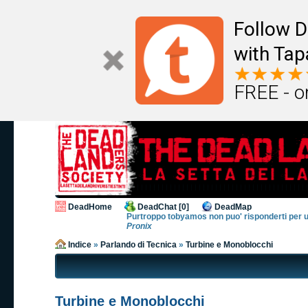
Follow D
with Tap
FREE - o
DeadHome
DeadChat [0]
DeadMap
Purtroppo tobyamos non puo' risponderti per un po
Pronix
Indice
»
Parlando di Tecnica
»
Turbine e Monoblocchi
Turbine e Monoblocchi