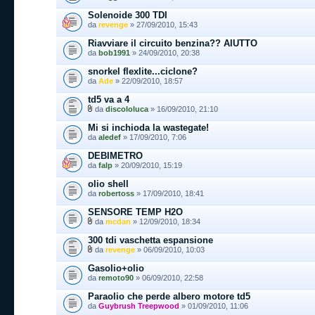
Solenoide 300 TDI
da
revenge
» 27/09/2010, 15:43
Riavviare il circuito benzina?? AIUTTO
da
bob1991
» 24/09/2010, 20:38
snorkel flexlite...ciclone?
da
Ade
» 22/09/2010, 18:57
td5 va a 4
da
discololuca
» 16/09/2010, 21:10
Mi si inchioda la wastegate!
da
aledef
» 17/09/2010, 7:06
DEBIMETRO
da
falp
» 20/09/2010, 15:19
olio shell
da
robertoss
» 17/09/2010, 18:41
SENSORE TEMP H2O
da
mcdan
» 12/09/2010, 18:34
300 tdi vaschetta espansione
da
revenge
» 06/09/2010, 10:03
Gasolio+olio
da
remoto90
» 06/09/2010, 22:58
Paraolio che perde albero motore td5
da
Guybrush Treepwood
» 01/09/2010, 11:06