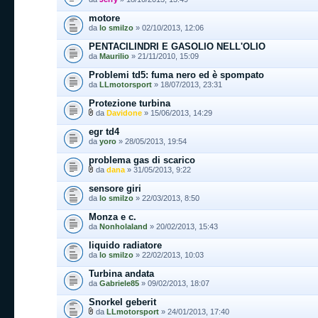
motore
da
lo smilzo
» 02/10/2013, 12:06
PENTACILINDRI E GASOLIO NELL'OLIO
da
Maurilio
» 21/11/2010, 15:09
Problemi td5: fuma nero ed è spompato
da
LLmotorsport
» 18/07/2013, 23:31
Protezione turbina
da
Davidone
» 15/06/2013, 14:29
egr td4
da
yoro
» 28/05/2013, 19:54
problema gas di scarico
da
dana
» 31/05/2013, 9:22
sensore giri
da
lo smilzo
» 22/03/2013, 8:50
Monza e c.
da
Nonholaland
» 20/02/2013, 15:43
liquido radiatore
da
lo smilzo
» 22/02/2013, 10:03
Turbina andata
da
Gabriele85
» 09/02/2013, 18:07
Snorkel geberit
da
LLmotorsport
» 24/01/2013, 17:40