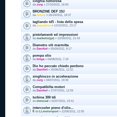
cinghia rumorosa
da
zurg
» 27/10/2011, 16:50
BRONZINE DEF 19J
da
antroy
» 26/10/2011, 18:37
tagliando td5 - lista della spesa
da
pepeghisa
» 12/10/2011, 23:17
pistolamenti ed impressioni
da
marketto(ge)
» 22/09/2011, 21:43
Diametro viti marmitta
da
Dani4x4
» 05/09/2011, 8:17
pompa olio
da
brega
» 04/08/2011, 7:19
Dio ho peccato chiedo perdono
da
Dani4x4
» 25/08/2011, 12:32
singhiozzo in accelerazione
da
zurg
» 04/07/2011, 19:30
Compatibilta motori
da
Dani4x4
» 27/07/2011, 12:59
turbina 300 tdi
da
immosal
» 02/07/2011, 23:41
intercooler pieno d'olio...
da
LLmotorsport
» 22/06/2011, 12:55