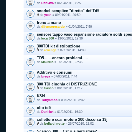
da
Dani4x4
» 06/04/2011, 7:25
snorkel semplice "diretto" def Td5
da
yeah
» 09/04/2011, 20:59
freno a mano
da
difensoresardo
» 01/04/2011, 7:59
sensore tappo vaso espansione radiatore soldi spes
da
luca 300
» 13/03/2011, 19:39
300TDI kit distribuzione
da
revenge
» 07/03/2011, 14:09
TD5.......ancora problemi.....
da
Maurilio
» 14/03/2011, 22:36
Additivo e consumi
da
brega
» 07/03/2011, 7:44
300 TDI cinghia di DISTRUZIONE
da
fiasco
» 08/03/2011, 17:17
K&N
da
Tobyamos
» 09/02/2011, 8:42
olio td5
da
Dani4x4
» 01/02/2011, 16:30
collettore scar motore 200 disco su 19j
da
bella di notte
» 28/07/2010, 22:02
Scarico 300... Cat o silenziatore?