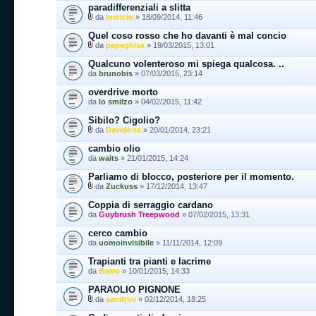
paradifferenziali a slitta
da
inmicio
» 18/09/2014, 11:46
Quel coso rosso che ho davanti è mal concio
da
pepeghisa
» 19/03/2015, 13:01
Qualcuno volenteroso mi spiega qualcosa. ..
da
brunobis
» 07/03/2015, 23:14
overdrive morto
da
lo smilzo
» 04/02/2015, 11:42
Sibilo? Cigolio?
da
Davidone
» 20/01/2014, 23:21
cambio olio
da
waits
» 21/01/2015, 14:24
Parliamo di blocco, posteriore per il momento.
da
Zuckuss
» 17/12/2014, 13:47
Coppia di serraggio cardano
da
Guybrush Treepwood
» 07/02/2015, 13:31
cerco cambio
da
uomoinvisibile
» 11/11/2014, 12:09
Trapianti tra pianti e lacrime
da
Borro
» 10/01/2015, 14:33
PARAOLIO PIGNONE
da
sandrov
» 02/12/2014, 18:25