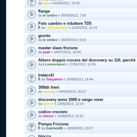
da
Ade
» 04/05/2013, 19:33
flange
da
lo smilzo
» 30/09/2013, 7:00
Foto cambio e riduttore TD5
da
Little Bastard
» 11/04/2011, 11:14
giunto
da
lo smilzo
» 26/09/2013, 6:54
master slave frizione
da
yeah
» 08/07/2013, 10:04
Albero doppia crocera del discovery su 110, perchè
da
LLmotorsport
» 27/06/2013, 12:06
tratacck!
da
Tobyamos
» 20/06/2013, 14:44
300tdi freni
da
revenge
» 04/06/2013, 20:27
discovery anno 2000 e range rover
da
antroy
» 13/06/2013, 12:14
codice crociere
da
chicco
» 11/06/2013, 11:10
Pompa Frizione
da
Gabriele85
» 18/08/2010, 20:27
blocco