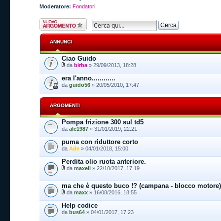
Moderatore:
Fondatori
Scrivi un nuovo
argomento
ANNUNCI
Ciao Guido
da
birba
» 29/09/2013, 18:28
era l'anno............
da
guido56
» 20/05/2010, 17:47
ARGOMENTI
Pompa frizione 300 sul td5
da
ale1987
» 31/01/2019, 22:21
puma con riduttore corto
da
Ade
» 04/01/2018, 15:00
Perdita olio ruota anteriore.
da
maxeli
» 22/10/2017, 17:19
ma che è questo buco !? (campana - blocco motore)
da
maxx
» 16/08/2016, 18:55
Help codice
da
bus64
» 04/01/2017, 17:23