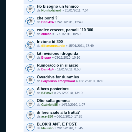
Ho bisogno un tennico
da
Nonholaland
» 25/01/2011, 7:54
che ponti ?!
da
Dani4x4
» 24/01/2011, 12:49
codice crocere, paraoli 110 300
da
chicco
» 17/01/2011, 10:59
frizione td 300
da
difensoresardo
» 15/01/2011, 17:49
kit revisione idroguida
da
Brugo
» 03/12/2010, 10:10
Rumoraccio in rilascio
da
Dani4x4
» 11/01/2011, 8:53
Overdrive for dummies
da
Guybrush Treepwood
» 13/12/2010, 16:16
Albero posteriore
da
E.Pes75
» 28/12/2010, 13:10
Olio sulla gomma
da
Gabriele85
» 14/12/2010, 1:07
differenziale alla frutta?
da
acer250
» 06/12/2010, 17:28
BLOKKI ANT. E POST.
da
Maurilio
» 20/05/2010, 13:45