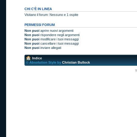
CHI C’È IN LINEA
Visitano il forum: Nessuno e 1 ospite
PERMESSI FORUM
Non puoi
aprire nuovi argomenti
Non puoi
rispondere negli argomenti
Non puoi
modificare i tuoi messaggi
Non puoi
cancellare i tuoi messaggi
Non puoi
inviare allegati
Indice
© Absolution Style by
Christian Bullock
T