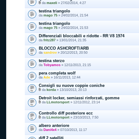
da
maxeli
» 27/02/2014, 4:27
testina triangolo
da
mago 75
» 24/02/2014, 21:54
testina triangolo
da
mago 75
» 24/02/2014, 21:53
Differenziali bloccabili e ridotte - RR V8 1974
da
fritz287
» 13/01/2014, 21:35
BLOCCO ASHCROFT/ARB
da
sandrov
» 20/12/2013, 20:50
testina sterzo
da
Tobyamos
» 12/11/2013, 21:15
pera completa wolf
da
Ade
» 16/11/2013, 12:44
Consigli su nuove coppie coniche
da
korda
» 13/10/2013, 20:13
Detroit locker, semiassi rinforzati, gomme
da
LLmotorsport
» 12/11/2012, 23:14
Controllo diff posteriore ecc
da
LLmotorsport
» 23/10/2013, 7:50
albero anteriore
da
Dani4x4
» 07/10/2013, 11:17
diff 2 satelliti