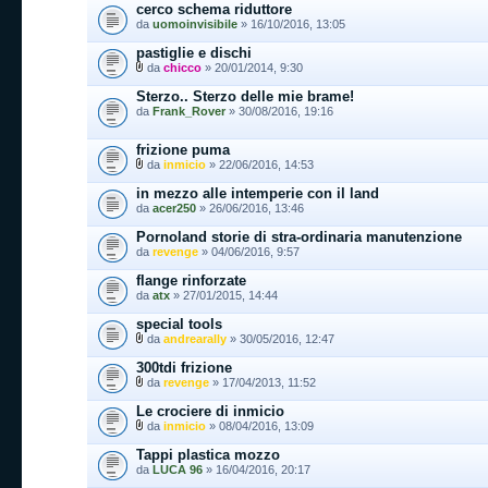
cerco schema riduttore
da
uomoinvisibile
» 16/10/2016, 13:05
pastiglie e dischi
da
chicco
» 20/01/2014, 9:30
Sterzo.. Sterzo delle mie brame!
da
Frank_Rover
» 30/08/2016, 19:16
frizione puma
da
inmicio
» 22/06/2016, 14:53
in mezzo alle intemperie con il land
da
acer250
» 26/06/2016, 13:46
Pornoland storie di stra-ordinaria manutenzione
da
revenge
» 04/06/2016, 9:57
flange rinforzate
da
atx
» 27/01/2015, 14:44
special tools
da
andrearally
» 30/05/2016, 12:47
300tdi frizione
da
revenge
» 17/04/2013, 11:52
Le crociere di inmicio
da
inmicio
» 08/04/2016, 13:09
Tappi plastica mozzo
da
LUCA 96
» 16/04/2016, 20:17