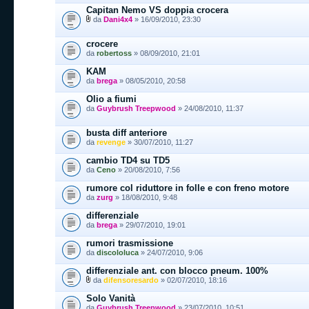
Capitan Nemo VS doppia crocera
da
Dani4x4
» 16/09/2010, 23:30
crocere
da
robertoss
» 08/09/2010, 21:01
KAM
da
brega
» 08/05/2010, 20:58
Olio a fiumi
da
Guybrush Treepwood
» 24/08/2010, 11:37
busta diff anteriore
da
revenge
» 30/07/2010, 11:27
cambio TD4 su TD5
da
Ceno
» 20/08/2010, 7:56
rumore col riduttore in folle e con freno motore
da
zurg
» 18/08/2010, 9:48
differenziale
da
brega
» 29/07/2010, 19:01
rumori trasmissione
da
discololuca
» 24/07/2010, 9:06
differenziale ant. con blocco pneum. 100%
da
difensoresardo
» 02/07/2010, 18:16
Solo Vanità
da
Guybrush Treepwood
» 23/07/2010, 10:51