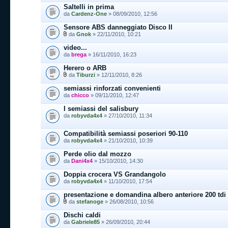
Saltelli in prima
da
Cardenz-One
» 08/09/2010, 12:56
Sensore ABS danneggiato Disco II
da
Gnok
» 22/11/2010, 10:21
video...
da
brega
» 16/11/2010, 16:23
Herero o ARB
da
Tiburzi
» 12/11/2010, 8:26
semiassi rinforzati convenienti
da
chicco
» 09/11/2010, 12:47
I semiassi del salisbury
da
robyvda4x4
» 27/10/2010, 11:34
Compatibilità semiassi poseriori 90-110
da
robyvda4x4
» 21/10/2010, 10:39
Perde olio dal mozzo
da
Dani4x4
» 15/10/2010, 14:30
Doppia crocera VS Grandangolo
da
robyvda4x4
» 11/10/2010, 17:54
presentazione e domandina albero anteriore 200 tdi
da
stefanoge
» 26/08/2010, 10:56
Dischi caldi
da
Gabriele85
» 26/09/2010, 20:44