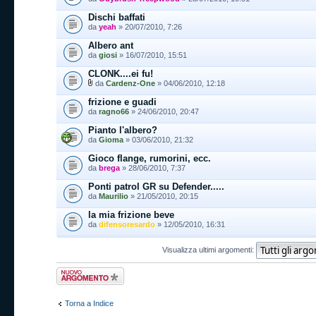
Dischi baffati
da
yeah
» 20/07/2010, 7:26
Albero ant
da
giosi
» 16/07/2010, 15:51
CLONK....ei fu!
da
Cardenz-One
» 04/06/2010, 12:18
frizione e guadi
da
ragno66
» 24/06/2010, 20:47
Pianto l'albero?
da
Gioma
» 03/06/2010, 21:32
Gioco flange, rumorini, ecc.
da
brega
» 28/06/2010, 7:37
Ponti patrol GR su Defender.....
da
Maurilio
» 21/05/2010, 20:15
la mia frizione beve
da
difensoresardo
» 12/05/2010, 16:31
Visualizza ultimi argomenti:
Scrivi un nuovo
argomento
Torna a Indice