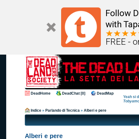
Follow D
with Tap
FREE - o
DeadHome
DeadChat [0]
DeadMap
Yeah si d
Tobyam
Indice
»
Parlando di Tecnica
»
Alberi e pere
Alberi e pere