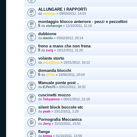
ALLUNGARE I RAPPORTI
da
revenge
» 09/03/2012, 14:03
montaggio blocco anteriore - pezzi e pezzettini
da
stefanoge
» 12/10/2011, 11:19
dubbione
da
danilo
» 03/02/2012, 20:14
freno a mano che non frena
da
zurg
» 19/12/2011, 11:20
volante storto
da
pepeghisa
» 15/01/2012, 16:12
domanda blocchi
da
OPSs
» 19/06/2011, 20:04
Manuale ponte post ..
da
E.Pes75
» 03/01/2012, 18:32
cuscinetti mozzo
da
Tobyamos
» 08/01/2012, 21:18
silent block boccole etc
da
yeah
» 23/12/2011, 2:29
Pornografia Meccanica
da
Jerry
» 31/10/2011, 15:51
flange
da
brega
» 31/10/2011, 13:59