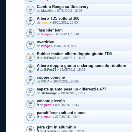
Cambio Range su Discovery
da
Maurilio
» 07/11/2011, 18:05
Albero TD5 sotto al 300
da
darix
» 28/10/2011, 16:03
"fusibile" kam
da
brega
» 31/10/2011, 15:18
overdrive
da
brega
» 19/07/2011, 9:29
Rubber matter, albero doppio giunto TD5
da
E.Pes75
» 12/08/2011, 16:48
Albero doppio giunto o sferragliamento riduttore
da
E.Pes75
» 18/05/2011, 15:28
coppie coniche
da
FIDIA
» 26/04/2011, 20:55
sapete quanto pesa un differenziale??
da
stefanoge
» 19/04/2011, 11:12
volante piccolo
da
yeah
» 09/04/2011, 0:43
paradifferenziali ant e post
da
yeah
» 27/03/2011, 23:44
pera cjm in alluminio
da
Arkadia
» 05/07/2010, 22:10