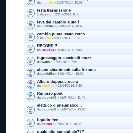
da
inmicio
» 15/07/2014, 10:37
testa trasmissione
da
zurg
» 23/07/2014, 8:03
leva del cambio aiuto !
da
LaNdRe
» 08/06/2014, 16:45
cambio puma usato cerco
da
Ade
» 03/06/2014, 17:30
RECORD!!!
da
Dani4x4
» 10/03/2014, 9:00
ingrassaggio cuscinetti mozzi
da
waits
» 27/02/2014, 7:04
alcuni chiarimenti sulla frizione
da
LaNdRe
» 14/04/2014, 18:09
Albero doppia crocera
da
sandrov
» 18/04/2014, 8:20
Rinforzo ponti
da
bidone88
» 02/04/2014, 11:48
elettrico o pneumatico...
da
bidone88
» 02/04/2014, 13:06
liquido freni
da
chicco
» 07/03/2014, 16:03
quale olio consigliate???