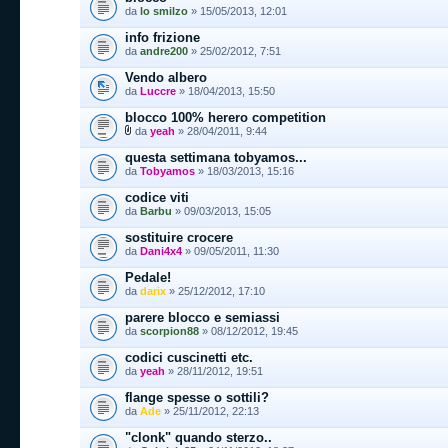
da
lo smilzo
» 15/05/2013, 12:01
info frizione
da
andre200
» 25/02/2012, 7:51
Vendo albero
da
Luccre
» 18/04/2013, 15:50
blocco 100% herero competition
da
yeah
» 28/04/2011, 9:44
questa settimana tobyamos...
da
Tobyamos
» 18/03/2013, 15:16
codice viti
da
Barbu
» 09/03/2013, 15:05
sostituire crocere
da
Dani4x4
» 09/05/2011, 11:30
Pedale!
da
darix
» 25/12/2012, 17:10
parere blocco e semiassi
da
scorpion88
» 08/12/2012, 19:45
codici cuscinetti etc.
da
yeah
» 28/11/2012, 19:51
flange spesse o sottili?
da
Ade
» 25/11/2012, 22:13
"clonk" quando sterzo..