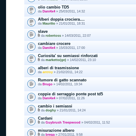
olio cambio TD5
da
Dani4x4
» 25/03/2011, 14:32
Alberi doppia crociera....
da
Maurilio
» 21/01/2011, 18:31
slave
da
robertoss
» 14/03/2011, 22:07
cambiare crocere
da
Dani4x4
» 15/03/2011, 17:00
Curiosita' su semiassi rinforzati
da
marketto(ge)
» 14/02/2011, 23:10
alberi di trasmissione
da
antroy
» 21/02/2011, 14:22
Rumore di gatto scannato
da
Brugo
» 14/02/2011, 19:34
coppie di serraggio ponte post td5
da
Dani4x4
» 07/02/2011, 11:26
cambio i semiassi
da
doghy
» 21/01/2011, 14:24
Cardani
da
Guybrush Treepwood
» 04/02/2011, 11:52
misurazione albero
da
brega
» 27/01/2011, 9:58