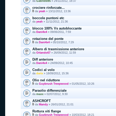
da
Gabriele85
» 24/11/2012, 18:37
crociere rinforzate...
da
yeah
» 13/11/2012, 13:36
boccole puntoni etc
da
yeah
» 11/11/2012, 21:36
blocco 100% Vs autobloccante
da
Dani4x4
» 09/06/2011, 7:59
rotazione del ponte
da
Dani4x4
» 05/10/2012, 7:29
Albero di trasmissione anteriore
da
Orlando67
» 26/09/2012, 11:59
Diff anteriore
da
Dani4x4
» 24/09/2012, 10:45
Codici al volo
da
darix
» 18/09/2012, 15:36
Olio nel riduttore
da
Guybrush Treepwood
» 01/05/2012, 10:26
Paraolio differenziale
da
maxx
» 02/07/2012, 9:30
ASHCROFT
da
Mandy
» 26/01/2012, 21:01
Rottura viti flange
da
Guybrush Treepwood
» 10/03/2012, 18:21