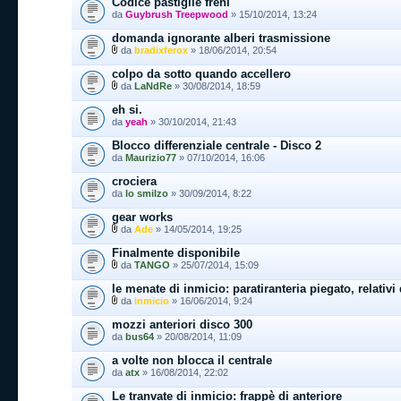
Codice pastiglie freni
da
Guybrush Treepwood
» 15/10/2014, 13:24
domanda ignorante alberi trasmissione
da
bradixferox
» 18/06/2014, 20:54
colpo da sotto quando accellero
da
LaNdRe
» 30/08/2014, 18:59
eh si.
da
yeah
» 30/10/2014, 21:43
Blocco differenziale centrale - Disco 2
da
Maurizio77
» 07/10/2014, 16:06
crociera
da
lo smilzo
» 30/09/2014, 8:22
gear works
da
Ade
» 14/05/2014, 19:25
Finalmente disponibile
da
TANGO
» 25/07/2014, 15:09
le menate di inmicio: paratiranteria piegato, relativi
da
inmicio
» 16/06/2014, 9:24
mozzi anteriori disco 300
da
bus64
» 20/08/2014, 11:09
a volte non blocca il centrale
da
atx
» 16/08/2014, 22:02
Le tranvate di inmicio: frappè di anteriore