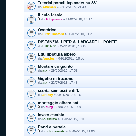
Tutorial portali laplander su 88"
da
Alfaman
» 23/12/2015, 21:43
Il culo ideale
da
Tobyamos
» 11/02/2016, 10:17
Overdrive
da
Little Bastard
» 05/07/2010, 11:21
DISTANZIALI PER ALLARGARE IL PONTE
da
LUCA 96
» 24/11/2015, 19:42
Equilibratura albero
da
Agadez
» 04/11/2015, 19:50
Montare un giunto
da
atx
» 29/03/2015, 17:59
Gigolio in trazione
da
atx
» 22/07/2015, 17:48
scorta semiassi e diff.
da
antroy
» 28/11/2012, 9:16
montaggio albero ant
da
zurg
» 20/05/2015, 9:00
lavato cambio
da
lo smilzo
» 06/05/2015, 7:10
Ponti a portale
da
culotonante
» 16/04/2015, 11:09