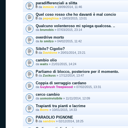
paradifferenziali a slitta
da
inmicio
» 18/09/2014, 11:46
Quel coso rosso che ho davanti è mal concio
da
pepeghisa
» 19/03/2015, 13:01
Qualcuno volenteroso mi spiega qualcosa. ..
da
brunobis
» 07/03/2015, 23:14
overdrive morto
da
lo smilzo
» 04/02/2015, 11:42
Sibilo? Cigolio?
da
Davidone
» 20/01/2014, 23:21
cambio olio
da
waits
» 21/01/2015, 14:24
Parliamo di blocco, posteriore per il momento.
da
Zuckuss
» 17/12/2014, 13:47
Coppia di serraggio cardano
da
Guybrush Treepwood
» 07/02/2015, 13:31
cerco cambio
da
uomoinvisibile
» 11/11/2014, 12:09
Trapianti tra pianti e lacrime
da
Borro
» 10/01/2015, 14:33
PARAOLIO PIGNONE
da
sandrov
» 02/12/2014, 18:25