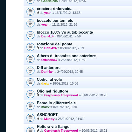
da
Gabriele85
» 24/11/2012, 18:37
crociere rinforzate...
da
yeah
» 13/11/2012, 13:36
boccole puntoni etc
da
yeah
» 11/11/2012, 21:36
blocco 100% Vs autobloccante
da
Dani4x4
» 09/06/2011, 7:59
rotazione del ponte
da
Dani4x4
» 05/10/2012, 7:29
Albero di trasmissione anteriore
da
Orlando67
» 26/09/2012, 11:59
Diff anteriore
da
Dani4x4
» 24/09/2012, 10:45
Codici al volo
da
darix
» 18/09/2012, 15:36
Olio nel riduttore
da
Guybrush Treepwood
» 01/05/2012, 10:26
Paraolio differenziale
da
maxx
» 02/07/2012, 9:30
ASHCROFT
da
Mandy
» 26/01/2012, 21:01
Rottura viti flange
da
Guybrush Treepwood
» 10/03/2012, 18:21