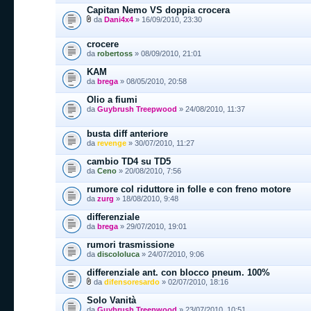
Capitan Nemo VS doppia crocera
da
Dani4x4
» 16/09/2010, 23:30
crocere
da
robertoss
» 08/09/2010, 21:01
KAM
da
brega
» 08/05/2010, 20:58
Olio a fiumi
da
Guybrush Treepwood
» 24/08/2010, 11:37
busta diff anteriore
da
revenge
» 30/07/2010, 11:27
cambio TD4 su TD5
da
Ceno
» 20/08/2010, 7:56
rumore col riduttore in folle e con freno motore
da
zurg
» 18/08/2010, 9:48
differenziale
da
brega
» 29/07/2010, 19:01
rumori trasmissione
da
discololuca
» 24/07/2010, 9:06
differenziale ant. con blocco pneum. 100%
da
difensoresardo
» 02/07/2010, 18:16
Solo Vanità
da
Guybrush Treepwood
» 23/07/2010, 10:51