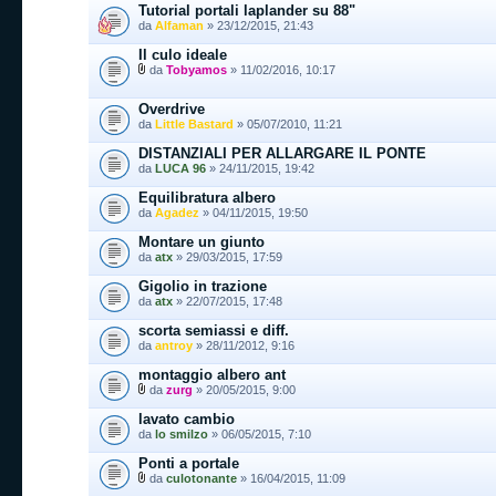
Tutorial portali laplander su 88"
da
Alfaman
» 23/12/2015, 21:43
Il culo ideale
da
Tobyamos
» 11/02/2016, 10:17
Overdrive
da
Little Bastard
» 05/07/2010, 11:21
DISTANZIALI PER ALLARGARE IL PONTE
da
LUCA 96
» 24/11/2015, 19:42
Equilibratura albero
da
Agadez
» 04/11/2015, 19:50
Montare un giunto
da
atx
» 29/03/2015, 17:59
Gigolio in trazione
da
atx
» 22/07/2015, 17:48
scorta semiassi e diff.
da
antroy
» 28/11/2012, 9:16
montaggio albero ant
da
zurg
» 20/05/2015, 9:00
lavato cambio
da
lo smilzo
» 06/05/2015, 7:10
Ponti a portale
da
culotonante
» 16/04/2015, 11:09