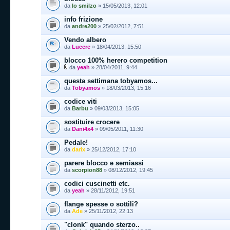
da
lo smilzo
» 15/05/2013, 12:01
info frizione
da
andre200
» 25/02/2012, 7:51
Vendo albero
da
Luccre
» 18/04/2013, 15:50
blocco 100% herero competition
da
yeah
» 28/04/2011, 9:44
questa settimana tobyamos...
da
Tobyamos
» 18/03/2013, 15:16
codice viti
da
Barbu
» 09/03/2013, 15:05
sostituire crocere
da
Dani4x4
» 09/05/2011, 11:30
Pedale!
da
darix
» 25/12/2012, 17:10
parere blocco e semiassi
da
scorpion88
» 08/12/2012, 19:45
codici cuscinetti etc.
da
yeah
» 28/11/2012, 19:51
flange spesse o sottili?
da
Ade
» 25/11/2012, 22:13
"clonk" quando sterzo..