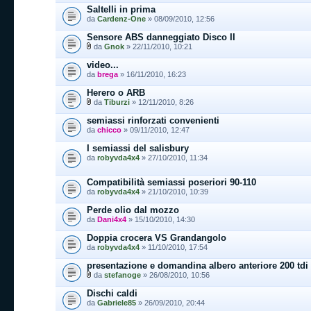
Saltelli in prima
da
Cardenz-One
» 08/09/2010, 12:56
Sensore ABS danneggiato Disco II
da
Gnok
» 22/11/2010, 10:21
video...
da
brega
» 16/11/2010, 16:23
Herero o ARB
da
Tiburzi
» 12/11/2010, 8:26
semiassi rinforzati convenienti
da
chicco
» 09/11/2010, 12:47
I semiassi del salisbury
da
robyvda4x4
» 27/10/2010, 11:34
Compatibilità semiassi poseriori 90-110
da
robyvda4x4
» 21/10/2010, 10:39
Perde olio dal mozzo
da
Dani4x4
» 15/10/2010, 14:30
Doppia crocera VS Grandangolo
da
robyvda4x4
» 11/10/2010, 17:54
presentazione e domandina albero anteriore 200 tdi
da
stefanoge
» 26/08/2010, 10:56
Dischi caldi
da
Gabriele85
» 26/09/2010, 20:44