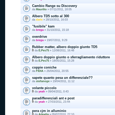
Cambio Range su Discovery
da
Maurilio
» 07/11/2011, 18:05
Albero TD5 sotto al 300
da
darix
» 28/10/2011, 16:03
"fusibile" kam
da
brega
» 31/10/2011, 15:18
overdrive
da
brega
» 19/07/2011, 9:29
Rubber matter, albero doppio giunto TD5
da
E.Pes75
» 12/08/2011, 16:48
Albero doppio giunto o sferragliamento riduttore
da
E.Pes75
» 18/05/2011, 15:28
coppie coniche
da
FIDIA
» 26/04/2011, 20:55
sapete quanto pesa un differenziale??
da
stefanoge
» 19/04/2011, 11:12
volante piccolo
da
yeah
» 09/04/2011, 0:43
paradifferenziali ant e post
da
yeah
» 27/03/2011, 23:44
pera cjm in alluminio
da
Arkadia
» 05/07/2010, 22:10