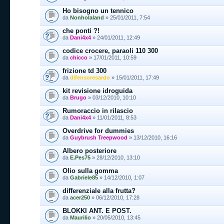
Ho bisogno un tennico
da
Nonholaland
» 25/01/2011, 7:54
che ponti ?!
da
Dani4x4
» 24/01/2011, 12:49
codice crocere, paraoli 110 300
da
chicco
» 17/01/2011, 10:59
frizione td 300
da
difensoresardo
» 15/01/2011, 17:49
kit revisione idroguida
da
Brugo
» 03/12/2010, 10:10
Rumoraccio in rilascio
da
Dani4x4
» 11/01/2011, 8:53
Overdrive for dummies
da
Guybrush Treepwood
» 13/12/2010, 16:16
Albero posteriore
da
E.Pes75
» 28/12/2010, 13:10
Olio sulla gomma
da
Gabriele85
» 14/12/2010, 1:07
differenziale alla frutta?
da
acer250
» 06/12/2010, 17:28
BLOKKI ANT. E POST.
da
Maurilio
» 20/05/2010, 13:45