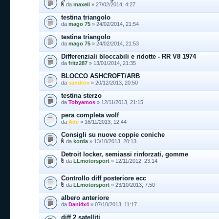
da
maxeli
» 27/02/2014, 4:27
testina triangolo
da
mago 75
» 24/02/2014, 21:54
testina triangolo
da
mago 75
» 24/02/2014, 21:53
Differenziali bloccabili e ridotte - RR V8 1974
da
fritz287
» 13/01/2014, 21:35
BLOCCO ASHCROFT/ARB
da
sandrov
» 20/12/2013, 20:50
testina sterzo
da
Tobyamos
» 12/11/2013, 21:15
pera completa wolf
da
Ade
» 16/11/2013, 12:44
Consigli su nuove coppie coniche
da
korda
» 13/10/2013, 20:13
Detroit locker, semiassi rinforzati, gomme
da
LLmotorsport
» 12/11/2012, 23:14
Controllo diff posteriore ecc
da
LLmotorsport
» 23/10/2013, 7:50
albero anteriore
da
Dani4x4
» 07/10/2013, 11:17
diff 2 satelliti