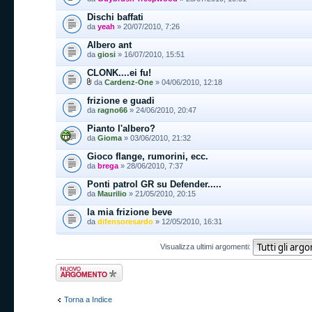
Dischi baffati
da
yeah
» 20/07/2010, 7:26
Albero ant
da
giosi
» 16/07/2010, 15:51
CLONK....ei fu!
da
Cardenz-One
» 04/06/2010, 12:18
frizione e guadi
da
ragno66
» 24/06/2010, 20:47
Pianto l'albero?
da
Gioma
» 03/06/2010, 21:32
Gioco flange, rumorini, ecc.
da
brega
» 28/06/2010, 7:37
Ponti patrol GR su Defender.....
da
Maurilio
» 21/05/2010, 20:15
la mia frizione beve
da
difensoresardo
» 12/05/2010, 16:31
Visualizza ultimi argomenti:
Scrivi un nuovo
argomento
Torna a Indice