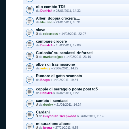
olio cambio TD5
da
Dani4x4
» 25/03/2011, 14:32
Alberi doppia crociera....
da
Maurilio
» 21/01/2011, 18:31
slave
da
robertoss
» 14/03/2011, 22:07
cambiare crocere
da
Dani4x4
» 15/03/2011, 17:00
Curiosita' su semiassi rinforzati
da
marketto(ge)
» 14/02/2011, 23:10
alberi di trasmissione
da
antroy
» 21/02/2011, 14:22
Rumore di gatto scannato
da
Brugo
» 14/02/2011, 19:34
coppie di serraggio ponte post td5
da
Dani4x4
» 07/02/2011, 11:26
cambio i semiassi
da
doghy
» 21/01/2011, 14:24
Cardani
da
Guybrush Treepwood
» 04/02/2011, 11:52
misurazione albero
da
brega
» 27/01/2011, 9:58