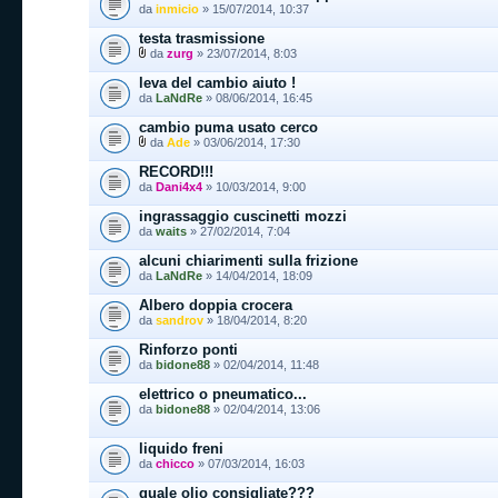
da
inmicio
» 15/07/2014, 10:37
testa trasmissione
da
zurg
» 23/07/2014, 8:03
leva del cambio aiuto !
da
LaNdRe
» 08/06/2014, 16:45
cambio puma usato cerco
da
Ade
» 03/06/2014, 17:30
RECORD!!!
da
Dani4x4
» 10/03/2014, 9:00
ingrassaggio cuscinetti mozzi
da
waits
» 27/02/2014, 7:04
alcuni chiarimenti sulla frizione
da
LaNdRe
» 14/04/2014, 18:09
Albero doppia crocera
da
sandrov
» 18/04/2014, 8:20
Rinforzo ponti
da
bidone88
» 02/04/2014, 11:48
elettrico o pneumatico...
da
bidone88
» 02/04/2014, 13:06
liquido freni
da
chicco
» 07/03/2014, 16:03
quale olio consigliate???