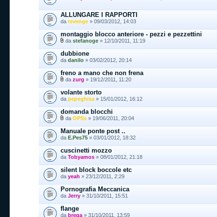
ALLUNGARE I RAPPORTI
da
revenge
» 09/03/2012, 14:03
montaggio blocco anteriore - pezzi e pezzettini
da
stefanoge
» 12/10/2011, 11:19
dubbione
da
danilo
» 03/02/2012, 20:14
freno a mano che non frena
da
zurg
» 19/12/2011, 11:20
volante storto
da
pepeghisa
» 15/01/2012, 16:12
domanda blocchi
da
OPSs
» 19/06/2011, 20:04
Manuale ponte post ..
da
E.Pes75
» 03/01/2012, 18:32
cuscinetti mozzo
da
Tobyamos
» 08/01/2012, 21:18
silent block boccole etc
da
yeah
» 23/12/2011, 2:29
Pornografia Meccanica
da
Jerry
» 31/10/2011, 15:51
flange
da
brega
» 31/10/2011, 13:59