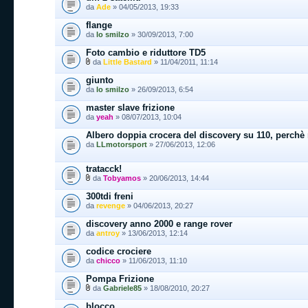
da
Ade
» 04/05/2013, 19:33
flange
da
lo smilzo
» 30/09/2013, 7:00
Foto cambio e riduttore TD5
da
Little Bastard
» 11/04/2011, 11:14
giunto
da
lo smilzo
» 26/09/2013, 6:54
master slave frizione
da
yeah
» 08/07/2013, 10:04
Albero doppia crocera del discovery su 110, perchè
da
LLmotorsport
» 27/06/2013, 12:06
tratacck!
da
Tobyamos
» 20/06/2013, 14:44
300tdi freni
da
revenge
» 04/06/2013, 20:27
discovery anno 2000 e range rover
da
antroy
» 13/06/2013, 12:14
codice crociere
da
chicco
» 11/06/2013, 11:10
Pompa Frizione
da
Gabriele85
» 18/08/2010, 20:27
blocco