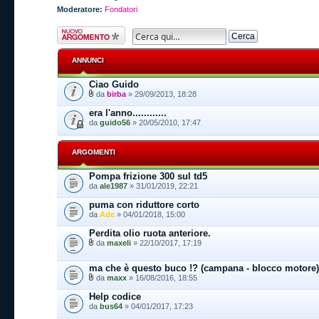
Moderatore:
Fondatori
Scrivi un nuovo
argomento
ANNUNCI
Ciao Guido
da
birba
» 29/09/2013, 18:28
era l'anno............
da
guido56
» 20/05/2010, 17:47
ARGOMENTI
Pompa frizione 300 sul td5
da
ale1987
» 31/01/2019, 22:21
puma con riduttore corto
da
Ade
» 04/01/2018, 15:00
Perdita olio ruota anteriore.
da
maxeli
» 22/10/2017, 17:19
ma che è questo buco !? (campana - blocco motore)
da
maxx
» 16/08/2016, 18:55
Help codice
da
bus64
» 04/01/2017, 17:23