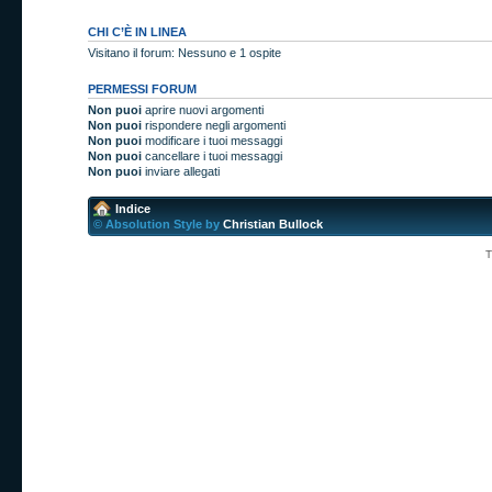
CHI C’È IN LINEA
Visitano il forum: Nessuno e 1 ospite
PERMESSI FORUM
Non puoi
aprire nuovi argomenti
Non puoi
rispondere negli argomenti
Non puoi
modificare i tuoi messaggi
Non puoi
cancellare i tuoi messaggi
Non puoi
inviare allegati
Indice
© Absolution Style by
Christian Bullock
T