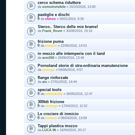
cerco schema riduttore
da
uomoinvisibile
» 16/10/2016, 13:05
pastiglie e dischi
da
chicco
» 20/01/2014, 9:30
Sterzo.. Sterzo delle mie brame!
da
Frank_Rover
» 30/08/2016, 19:16
frizione puma
da
inmicio
» 22/06/2016, 14:53
in mezzo alle intemperie con il land
da
acer250
» 26/06/2016, 13:46
Pornoland storie di stra-ordinaria manutenzione
da
revenge
» 04/06/2016, 9:57
flange rinforzate
da
atx
» 27/01/2015, 14:44
special tools
da
andrearally
» 30/05/2016, 12:47
300tdi frizione
da
revenge
» 17/04/2013, 11:52
Le crociere di inmicio
da
inmicio
» 08/04/2016, 13:09
Tappi plastica mozzo
da
LUCA 96
» 16/04/2016, 20:17