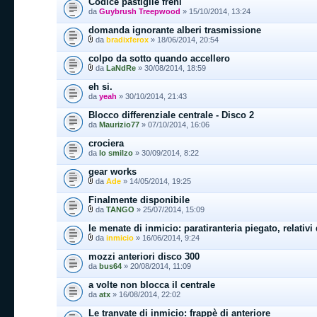
Codice pastiglie freni
da
Guybrush Treepwood
» 15/10/2014, 13:24
domanda ignorante alberi trasmissione
da
bradixferox
» 18/06/2014, 20:54
colpo da sotto quando accellero
da
LaNdRe
» 30/08/2014, 18:59
eh si.
da
yeah
» 30/10/2014, 21:43
Blocco differenziale centrale - Disco 2
da
Maurizio77
» 07/10/2014, 16:06
crociera
da
lo smilzo
» 30/09/2014, 8:22
gear works
da
Ade
» 14/05/2014, 19:25
Finalmente disponibile
da
TANGO
» 25/07/2014, 15:09
le menate di inmicio: paratiranteria piegato, relativi
da
inmicio
» 16/06/2014, 9:24
mozzi anteriori disco 300
da
bus64
» 20/08/2014, 11:09
a volte non blocca il centrale
da
atx
» 16/08/2014, 22:02
Le tranvate di inmicio: frappè di anteriore