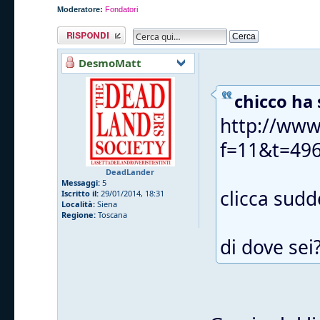
Moderatore:
Fondatori
Rispondi al
messaggio
DesmoMatt
chicco ha 
http://www
f=11&t=49
DeadLander
Messaggi:
5
clicca sudde
Iscritto il:
29/01/2014, 18:31
Località:
Siena
Regione:
Toscana
di dove sei