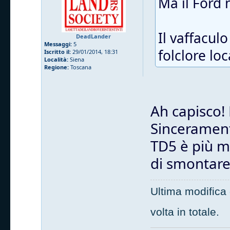
Ma il Ford 
Il vaffaculo
DeadLander
Messaggi:
5
folclore loc
Iscritto il:
29/01/2014, 18:31
Località:
Siena
Regione:
Toscana
Ah capisco!
Sinceramente
TD5 è più mo
di smontare 
Ultima modifica
volta in totale.