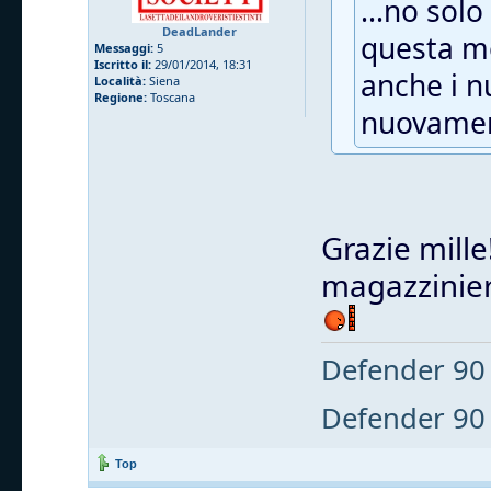
...no solo
DeadLander
questa mo
Messaggi:
5
Iscritto il:
29/01/2014, 18:31
anche i n
Località:
Siena
Regione:
Toscana
nuovamen
Grazie mille
magazziniere
Defender 90 
Defender 90 
Top