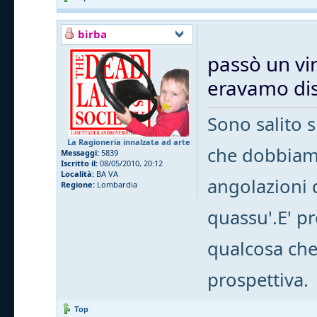
birba
passò un vir
eravamo dist
Sono salito s
La Ragioneria innalzata ad arte
che dobbiam
Messaggi:
5839
Iscritto il:
08/05/2010, 20:12
Località:
BA VA
angolazioni 
Regione:
Lombardia
quassu'.E' p
qualcosa che
prospettiva.
Top