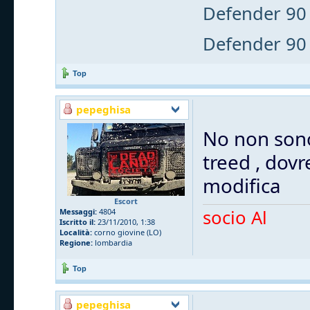
Defender 90 
Defender 90 
Top
pepeghisa
No non sono 
treed , dovr
modifica
Escort
socio Al
Messaggi:
4804
Iscritto il:
23/11/2010, 1:38
Località:
corno giovine (LO)
Regione:
lombardia
Top
pepeghisa