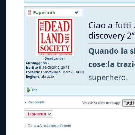
Paperinik
Ciao a futti
discovery 2”.
Quando la si
DeadLander
cose:la traz
Messaggi:
986
Iscritto il:
26/05/2010, 20:18
Località:
Francavilla al Mare (CHIETI)
superhero.
Regione:
abruzzo
Top
Precedente
Visualizza ultimi messaggi:
Rispondi al
messaggio
Torna a Arredamento d'interni