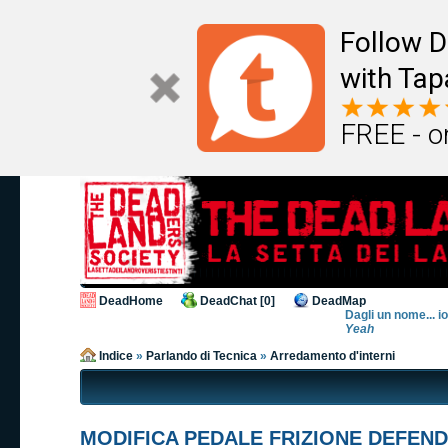
Follow D
with Tap
FREE - o
DeadHome
DeadChat [0]
DeadMap
Dagli un nome... i
Yeah
Indice
»
Parlando di Tecnica
»
Arredamento d'interni
MODIFICA PEDALE FRIZIONE DEFEN