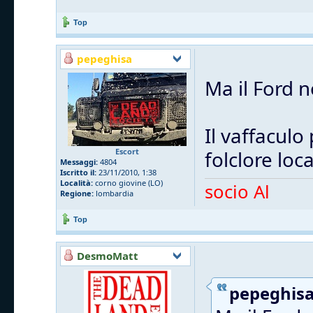
Top
pepeghisa
Ma il Ford n
Il vaffaculo
Escort
folclore loc
Messaggi:
4804
Iscritto il:
23/11/2010, 1:38
Località:
corno giovine (LO)
socio Al
Regione:
lombardia
Top
DesmoMatt
pepeghisa 