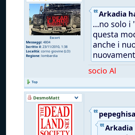
Arkadia ha
...no solo 
questa modi
Escort
anche i nu
Messaggi:
4804
Iscritto il:
23/11/2010, 1:38
Località:
corno giovine (LO)
nuovamente
Regione:
lombardia
socio Al
Top
DesmoMatt
pepeghisa 
Arkadia 