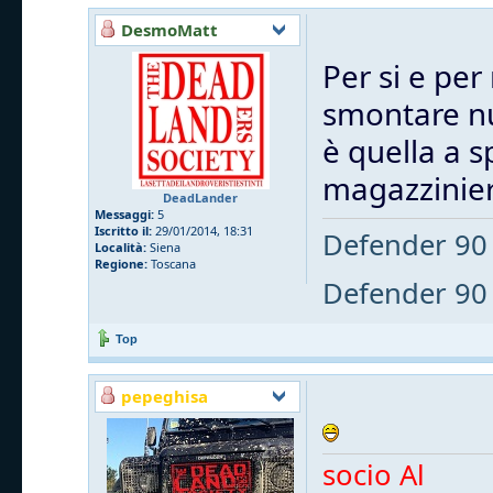
DesmoMatt
Per si e pe
smontare nu
è quella a s
magazzinier
DeadLander
Messaggi:
5
Iscritto il:
29/01/2014, 18:31
Defender 90 
Località:
Siena
Regione:
Toscana
Defender 90 
Top
pepeghisa
socio Al