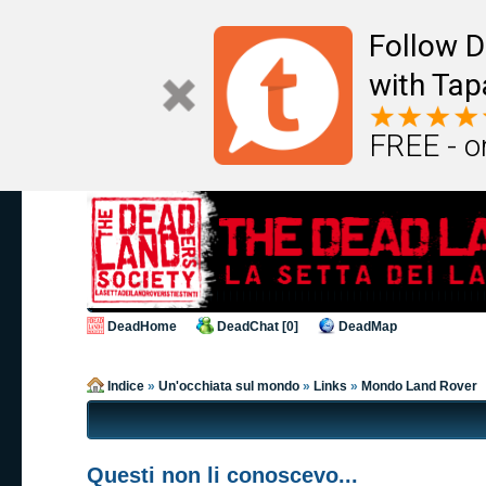
Follow D
with Tap
FREE - o
DeadHome
DeadChat [0]
DeadMap
Indice
»
Un'occhiata sul mondo
»
Links
»
Mondo Land Rover
Questi non li conoscevo...