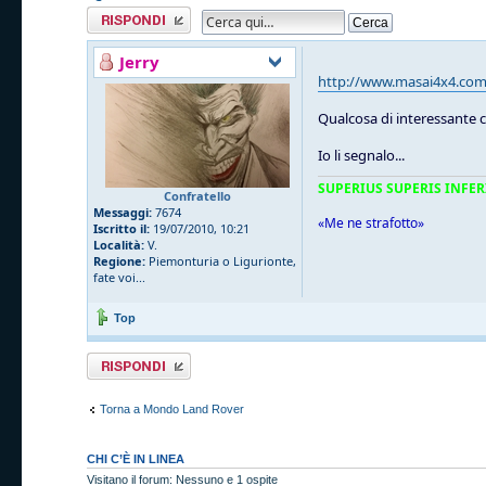
Rispondi al
messaggio
Jerry
http://www.masai4x4.com
Qualcosa di interessante c
Io li segnalo...
SUPERIUS SUPERIS INFER
Confratello
Messaggi:
7674
«Me ne strafotto»
Iscritto il:
19/07/2010, 10:21
Località:
V.
Regione:
Piemonturia o Ligurionte,
fate voi...
Top
Rispondi al
messaggio
Torna a Mondo Land Rover
CHI C’È IN LINEA
Visitano il forum: Nessuno e 1 ospite