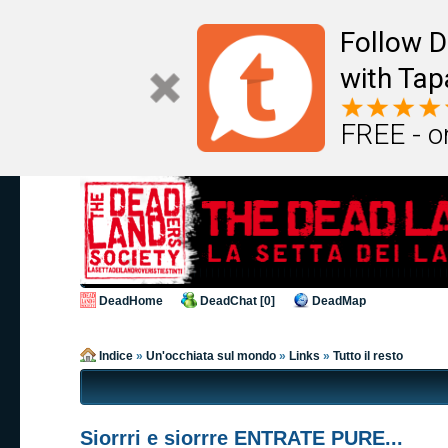
Follow D
with Tap
FREE - o
DeadHome
DeadChat [0]
DeadMap
Indice
»
Un'occhiata sul mondo
»
Links
»
Tutto il resto
Siorrri e siorrre ENTRATE PURE...