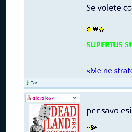
Se volete co
SUPERIUS S
«Me ne straf
Top
giorgio67
pensavo esis