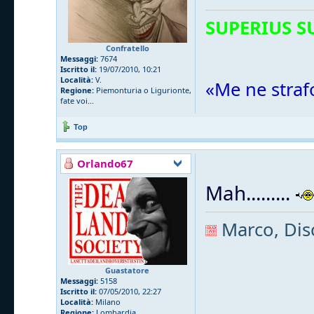
SUPERIUS S
Confratello
Messaggi:
7674
Iscritto il:
19/07/2010, 10:21
Località:
V.
«Me ne straf
Regione:
Piemonturia o Ligurionte,
fate voi...
Top
Orlando67
Mah.........
Marco, Dis
Guastatore
Messaggi:
5158
Iscritto il:
07/05/2010, 22:27
Località:
Milano
Regione:
Lombardia