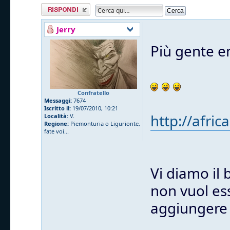
Rispondi al
messaggio
Jerry
Più gente en
Confratello
Messaggi:
7674
Iscritto il:
19/07/2010, 10:21
http://afric
Località:
V.
Regione:
Piemonturia o Ligurionte,
fate voi...
Vi diamo il
non vuol ess
aggiungere a