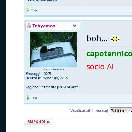
Top
Tobyamos
boh...
capotennico
socio Al
Capotennico
Messaggi:
10705
Iscritto il:
09/05/2010, 22:15
Regione:
in transito per la brianza
Top
Visualizza ultimi messaggi:
Rispondi al
messaggio