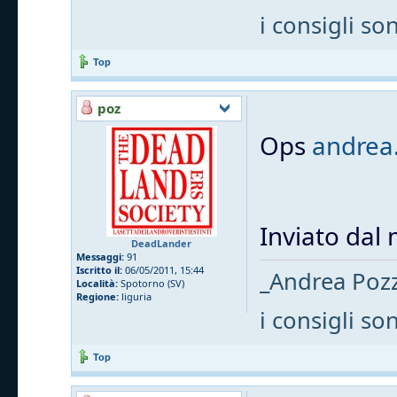
i consigli so
Top
poz
Ops
andrea
Inviato dal
DeadLander
Messaggi:
91
Iscritto il:
06/05/2011, 15:44
_Andrea Pozze
Località:
Spotorno (SV)
Regione:
liguria
i consigli so
Top