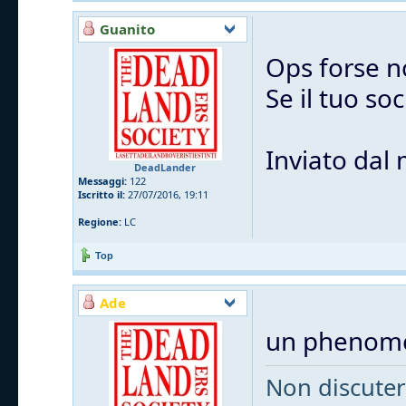
Guanito
Ops forse n
Se il tuo so
Inviato dal
DeadLander
Messaggi:
122
Iscritto il:
27/07/2016, 19:11
Regione:
LC
Top
Ade
un phenom
Non discutere