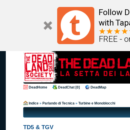
Follow D
with Tap
FREE - o
DeadHome
DeadChat [0]
DeadMap
Indice
»
Parlando di Tecnica
»
Turbine e Monoblocchi
TD5 & TGV