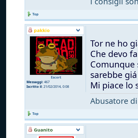
i consigli so
Top
pakkio
Tor ne ho gi
Che devo fa
Comunque se
sarebbe giá
Escort
Mi piace lo s
Messaggi:
467
Iscritto il:
21/02/2014, 0:08
Abusatore di
Top
Guanito