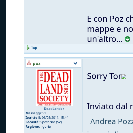
E con Poz ch
mappe e non 
un'altro...
Top
poz
Sorry Tor
Inviato dal
DeadLander
Messaggi:
91
Iscritto il:
06/05/2011, 15:44
_Andrea Pozze
Località:
Spotorno (SV)
Regione:
liguria