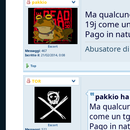
pakkio
Ma qualcuno
19j come un
Pago in na
Abusatore di
Escort
Messaggi:
467
Iscritto il:
21/02/2014, 0:08
Top
TOR
pakkio ha 
Ma qualcun
come un tg
Pago in na
Escort
Messaggi:
522