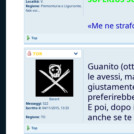
Località:
V.
Regione:
Piemonturia o Ligurionte,
fate voi...
«Me ne straf
Top
TOR
Guanito (ot
le avessi, m
giustamente,
preferirebb
Escort
Messaggi:
522
E poi, dopo 
Iscritto il:
04/11/2015, 13:33
anche se te 
Regione:
TO
Top