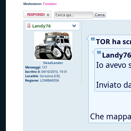
Moderatore:
Fondatori
Rispondi al
messaggio
Landy76
TOR ha scr
Landy76 
Io avevo 
DeadLander
Messaggi:
127
Iscritto il:
04/10/2010, 19:31
Località:
Soresina (CR)
Regione:
LOMBARDIA
Inviato d
Che mappa?