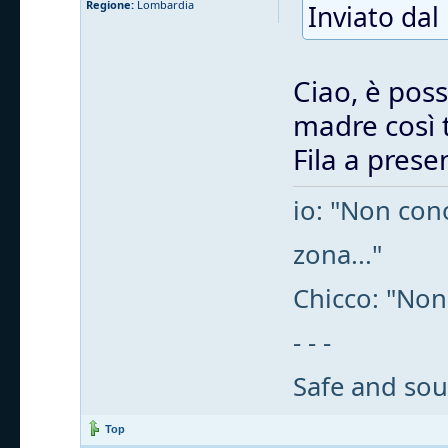
Regione:
Lombardia
Inviato dal
Ciao, è poss
madre così t
Fila a presen
io: "Non cono
zona..."
Chicco: "Non
- - -
Safe and sou
Top