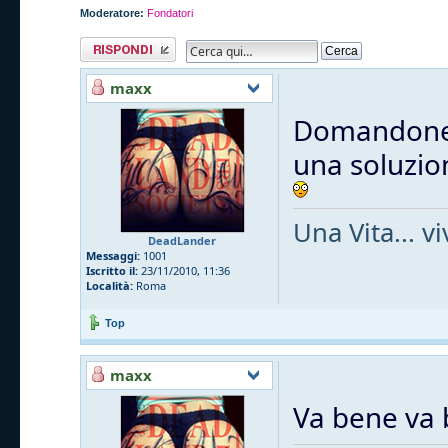
Moderatore:
Fondatori
Rispondi al
messaggio
maxx
Domandone..
una soluzion
Una Vita... v
DeadLander
Messaggi:
1001
Iscritto il:
23/11/2010, 11:36
Località:
Roma
Top
maxx
Va bene va b