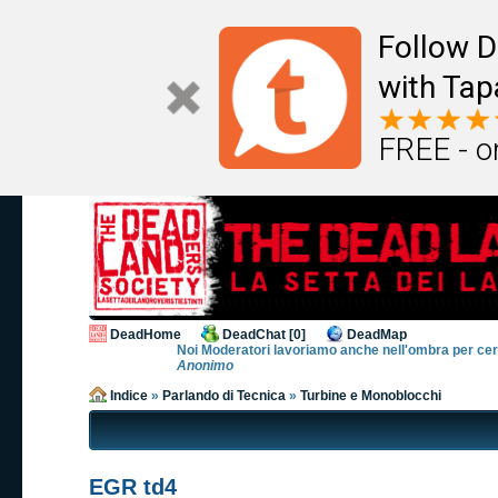
Follow D
with Tap
FREE - o
DeadHome
DeadChat [0]
DeadMap
Noi Moderatori lavoriamo anche nell'ombra per cerca
Anonimo
Indice
»
Parlando di Tecnica
»
Turbine e Monoblocchi
EGR td4