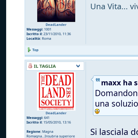
Una Vita... v
DeadLander
Messaggi:
1001
Iscritto il:
23/11/2010, 11:36
Località:
Roma
Top
IL TAGLIA
maxx ha sc
Domandone..
una soluzio
DeadLander
Messaggi:
641
Iscritto il:
15/05/2010, 13:16
Si lasciala 
Regione:
Magna
Romagna...Insubria superiore