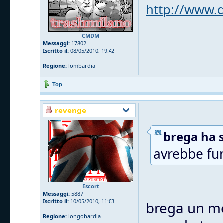
http://www.d
CMDM
Messaggi:
17802
Iscritto il:
08/05/2010, 19:42
Regione:
lombardia
Top
revenge
brega ha s
avrebbe fu
Escort
Messaggi:
5887
Iscritto il:
10/05/2010, 11:03
brega un mo
Regione:
longobardia