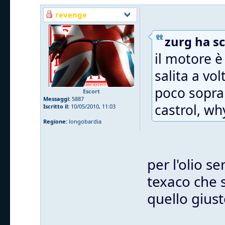
revenge
zurg ha sc
il motore è
salita a vol
poco sopra 
Escort
Messaggi:
5887
castrol, wh
Iscritto il:
10/05/2010, 11:03
Regione:
longobardia
per l'olio s
texaco che 
quello giusto