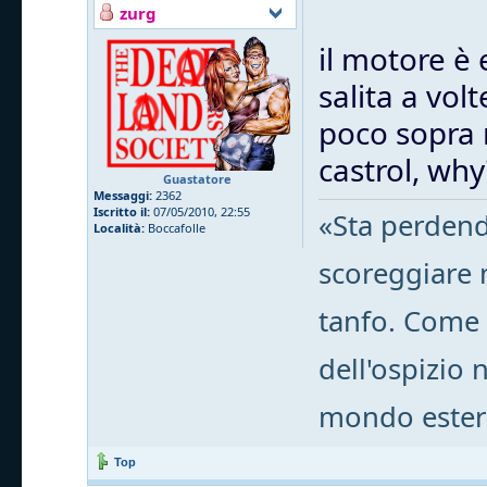
zurg
il motore è 
salita a volt
poco sopra 
castrol, why
Guastatore
Messaggi:
2362
Iscritto il:
07/05/2010, 22:55
«Sta perdend
Località:
Boccafolle
scoreggiare m
tanfo. Come 
dell'ospizio 
mondo ester
Top