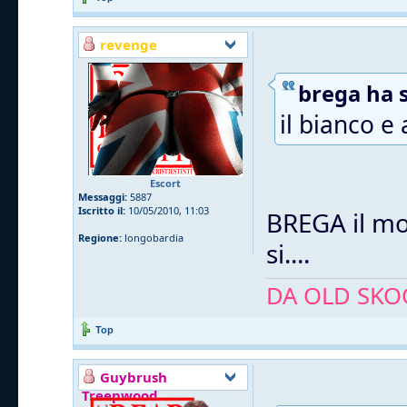
revenge
brega ha s
il bianco e 
Escort
Messaggi:
5887
Iscritto il:
10/05/2010, 11:03
BREGA il mo
Regione:
longobardia
si....
DA OLD SKOO
Top
Guybrush
Treepwood