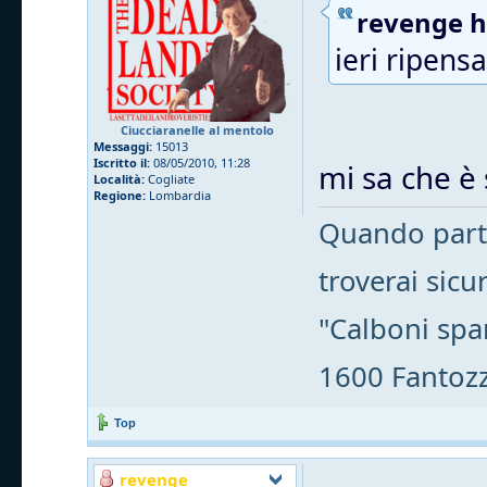
revenge ha
ieri ripens
Ciucciaranelle al mentolo
Messaggi:
15013
Iscritto il:
08/05/2010, 11:28
mi sa che è 
Località:
Cogliate
Regione:
Lombardia
Quando parti
troverai sic
"Calboni spa
1600 Fantozzi
Top
revenge