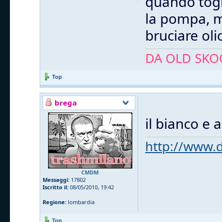
quando togl
la pompa, m
bruciare olio
DA OLD SKOO
Top
brega
il bianco e a
http://www.d
CMDM
Messaggi:
17802
Iscritto il:
08/05/2010, 19:42
Regione:
lombardia
Top