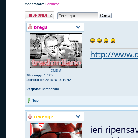
Moderatore:
Fondatori
Rispondi al
messaggio
brega
http://www.d
CMDM
Messaggi:
17802
Iscritto il:
08/05/2010, 19:42
Regione:
lombardia
Top
revenge
ieri ripensa