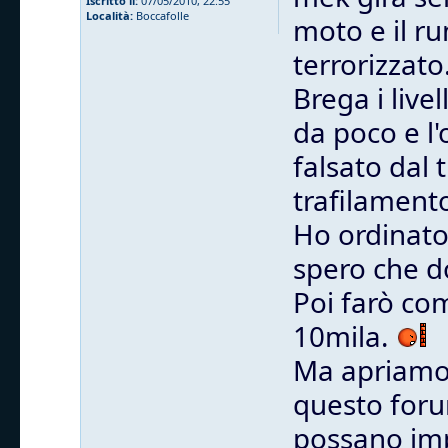
Iscritto il:
07/05/2010, 22:55
Località:
Boccafolle
moto e il r
terrorizzato
Brega i live
da poco e l
falsato dal
trafilamento
Ho ordinato 
spero che d
Poi farò com
10mila.
Ma apriamo
questo foru
possano imp