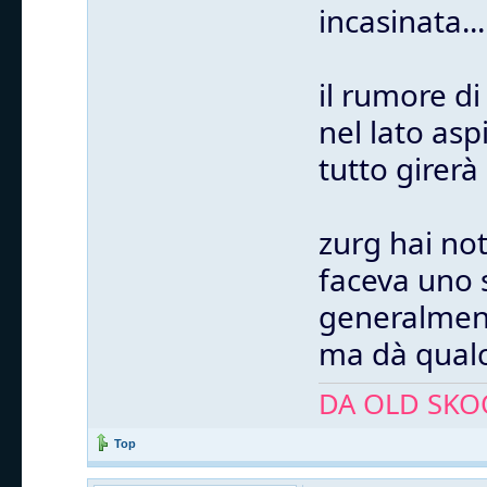
incasinata...
il rumore di
nel lato asp
tutto girerà 
zurg hai not
faceva uno s
generalment
ma dà qualc
DA OLD SKOO
Top