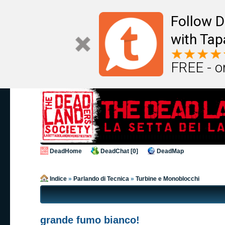
Follow D
with Tap
FREE - o
DeadHome
DeadChat [0]
DeadMap
Indice
»
Parlando di Tecnica
»
Turbine e Monoblocchi
grande fumo bianco!