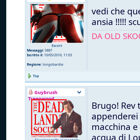
vedi che qu
ansia !!!!! sc
DA OLD SKOO
Escort
Messaggi:
5887
Iscritto il:
10/05/2010, 11:03
Regione:
longobardia
Top
Guybrush
Treepwood
Brugo! Rev t
appenderei 
macchina e a
acqua di Lou
Ciucciaranelle al mentolo