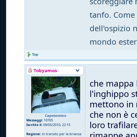
scoreggiare m
tanfo. Come 
dell'ospizio 
mondo ester
Top
Tobyamos
che mappa 
l'inghippo 
mettono in m
che non è c
Capotennico
Messaggi:
10705
loro trafila
Iscritto il:
09/05/2010, 22:15
rimappe app
Regione:
in transito per la brianza