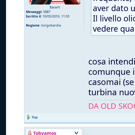
aver dato 
Escort
Messaggi:
5887
Il livello o
Iscritto il:
10/05/2010, 11:03
Regione:
longobardia
vedere quan
cosa intendi
comunque io
casomai (se 
turbina nuov
DA OLD SKOO
Top
Tobyamos