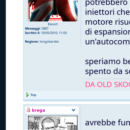
potrebbero 
iniettori che
motore risuc
Escort
di espansio
Messaggi:
5887
Iscritto il:
10/05/2010, 11:03
un'autocomb
Regione:
longobardia
speriamo ben
spento da so
DA OLD SKOO
Top
brega
avrebbe fum