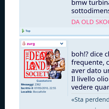
bmw turbina
sottodimens
DA OLD SKOO
Top
zurg
boh!? dice
frequente, 
aver dato u
Il livello ol
Guastatore
vedere quant
Messaggi:
2362
Iscritto il:
07/05/2010, 22:55
Località:
Boccafolle
«Sta perdend