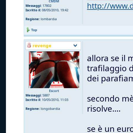
CMDM
http://www.d
Messaggi:
17802
Iscritto il:
08/05/2010, 19:42
Regione:
lombardia
Top
revenge
allora se il
trafilaggio 
dei parafiam
Escort
secondo mè
Messaggi:
5887
Iscritto il:
10/05/2010, 11:03
risolve....
Regione:
longobardia
se è un euro