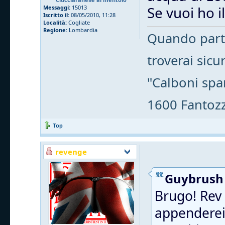
Se vuoi ho i
Messaggi:
15013
Iscritto il:
08/05/2010, 11:28
Località:
Cogliate
Regione:
Lombardia
Quando parti
troverai sic
"Calboni spa
1600 Fantozzi
Top
revenge
Guybrush 
Brugo! Rev t
appenderei 