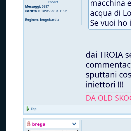
macchina e 
Escort
Messaggi:
5887
acqua di Lo
Iscritto il:
10/05/2010, 11:03
Regione:
longobardia
Se vuoi ho i
dai TROIA s
commentaccio
sputtani così
iniettori !!!
DA OLD SKOO
Top
brega