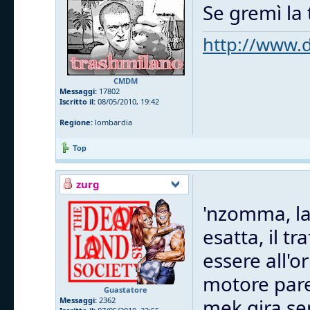
Se gremì la 
http://www.d
CMDM
Messaggi:
17802
Iscritto il:
08/05/2010, 19:42
Regione:
lombardia
Top
zurg
'nzomma, la
esatta, il t
essere all'or
motore pare
Guastatore
mek gira se
Messaggi:
2362