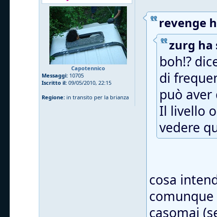
revenge ha
zurg ha 
boh!? di
Capotennico
di freque
Messaggi:
10705
Iscritto il:
09/05/2010, 22:15
può aver 
Regione:
in transito per la brianza
Il livello
vedere qu
cosa intend
comunque i
casomai (se 