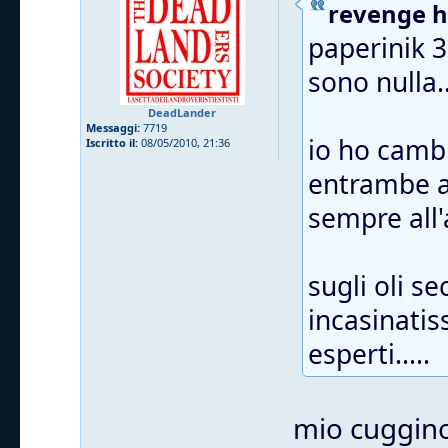
revenge ha
paperinik 3
sono nulla..
DeadLander
Messaggi:
7719
io ho cambia
Iscritto il:
08/05/2010, 21:36
entrambe a
sempre all'a
sugli oli s
incasinatis
esperti.....
mio cuggino