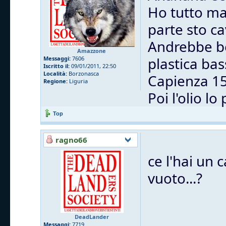
Ho tutto ma
parte sto ca
Andrebbe be
Amazzone
plastica bass
Messaggi:
7606
Iscritto il:
09/01/2011, 22:50
Località:
Borzonasca
Capienza 15 
Regione:
Liguria
Poi l'olio lo
Top
ragno66
ce l'hai un 
vuoto...?
DeadLander
Messaggi:
7719