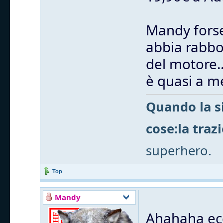
Mandy fors
abbia rabbo
del motore..
è quasi a me
Quando la si
cose:la traz
superhero.
Top
Mandy
Ahahaha ec