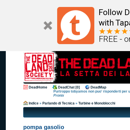
Follow D
with Tap
FREE - o
DeadHome
DeadChat [0]
DeadMap
Purtroppo tobyamos non puo' risponderti per un po
Pronix
Indice
»
Parlando di Tecnica
»
Turbine e Monoblocchi
pompa gasolio