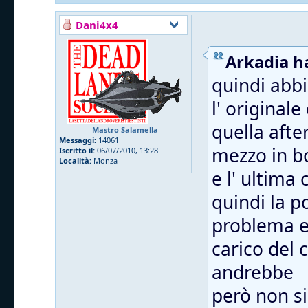
Dani4x4
Arkadia ha
quindi abb
l' original
quella afte
Mastro Salamella
Messaggi:
14061
mezzo in bo
Iscritto il:
06/07/2010, 13:28
Località:
Monza
e l' ultima
quindi la 
problema e
carico del 
andrebbe
però non si 