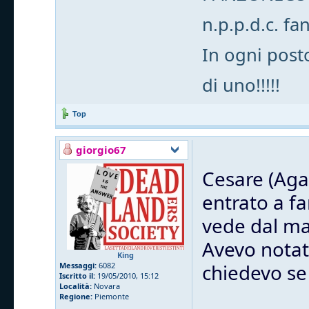
n.p.p.d.c. fa
In ogni posto
di uno!!!!!
Top
giorgio67
Cesare (Aga
entrato a fa
vede dal ma
Avevo notato
King
chiedevo se 
Messaggi:
6082
Iscritto il:
19/05/2010, 15:12
Località:
Novara
Regione:
Piemonte