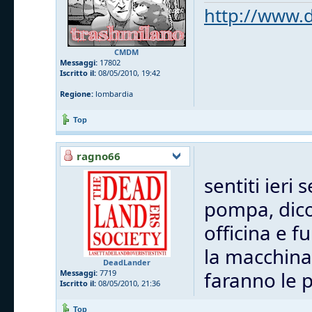
http://www.d
CMDM
Messaggi:
17802
Iscritto il:
08/05/2010, 19:42
Regione:
lombardia
Top
ragno66
sentiti ieri
pompa, dico
officina e f
la macchina 
DeadLander
faranno le p
Messaggi:
7719
Iscritto il:
08/05/2010, 21:36
Top