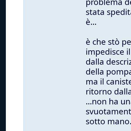
problema d
stata spedi
è...
è che stò p
impedisce i
dalla descri
della pomp
ma il canis
ritorno dall
...non ha u
svuotamento
sotto mano..