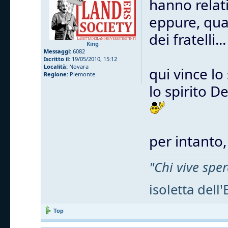
hanno relat
eppure, quan
dei fratelli...
King
Messaggi:
6082
Iscritto il:
19/05/2010, 15:12
Località:
Novara
qui vince lo 
Regione:
Piemonte
lo spirito D
per intanto,
"Chi vive sp
isoletta del
Top