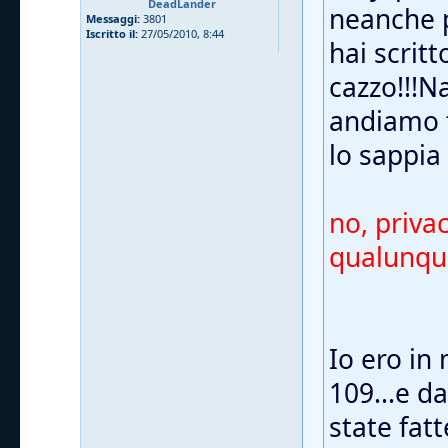
DeadLander
neanche p
Messaggi:
3801
Iscritto il:
27/05/2010, 8:44
hai scrit
cazzo!!!N
andiamo f
lo sappia
no, privac
qualunque
Io ero in 
109...e da
state fatt