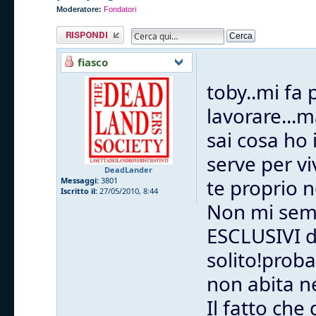
Moderatore:
Fondatori
Rispondi al
messaggio
fiasco
toby..mi fa
lavorare...m
sai cosa ho 
serve per vi
DeadLander
te proprio 
Messaggi:
3801
Iscritto il:
27/05/2010, 8:44
Non mi sembr
ESCLUSIVI d
solito!proba
non abita ne
Il fatto che