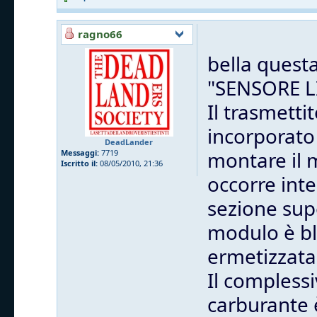
ragno66
bella questa
"SENSORE 
Il trasmetti
incorporato
DeadLander
montare il 
Messaggi:
7719
Iscritto il:
08/05/2010, 21:36
occorre inte
sezione supe
modulo è bl
ermetizzata 
Il complessi
carburante è