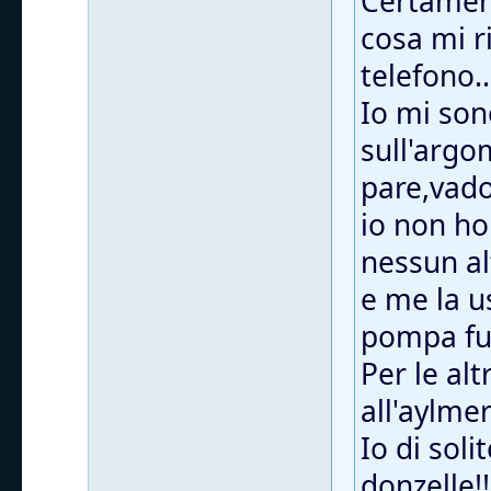
Certament
cosa mi r
telefono.
Io mi son
sull'argo
pare,vado
io non ho
nessun al
e me la u
pompa fu
Per le alt
all'aylmer
Io di soli
donzelle!