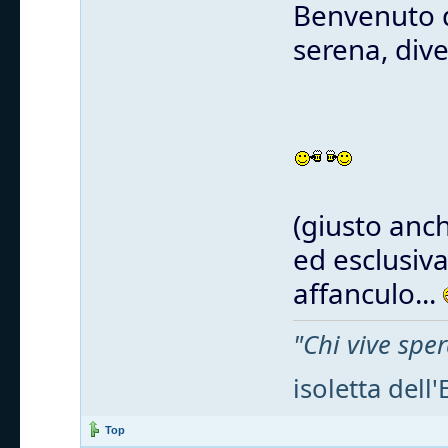
Benvenuto d
serena, div
(giusto anc
ed esclusiv
affanculo...
"Chi vive sp
isoletta del
Top