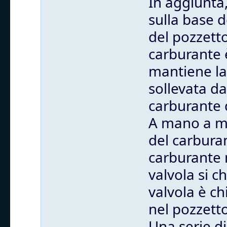
In aggiunta
sulla base 
del pozzett
carburante 
mantiene la
sollevata da
carburante 
A mano a ma
del carburan
carburante n
valvola si 
valvola è ch
nel pozzett
Una serie di