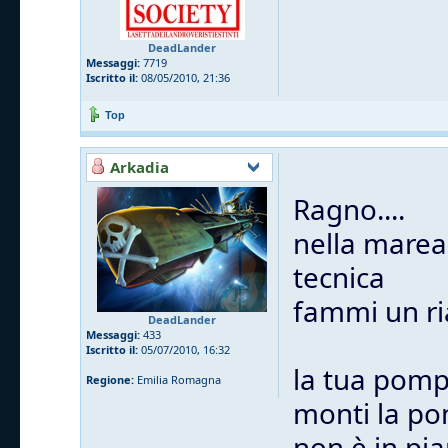
DeadLander
Messaggi:
7719
Iscritto il:
08/05/2010, 21:36
Top
Arkadia
Ragno....
nella marea
tecnica
fammi un ri
DeadLander
Messaggi:
433
Iscritto il:
05/07/2010, 16:32
la tua pomp
Regione:
Emilia Romagna
monti la po
non è in pi