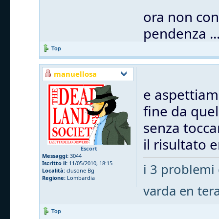
ora non cono
pendenza ..
Top
manuellosa
e aspettiam
fine da quel
senza tocca
il risultato e
Escort
Messaggi:
3044
Iscritto il:
11/05/2010, 18:15
i 3 problemi 
Località:
clusone Bg
Regione:
Lombardia
varda en ter
Top