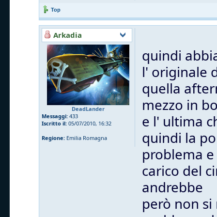
Top
Arkadia
quindi abb
l' originale
quella after
mezzo in bo
DeadLander
e l' ultima
Messaggi:
433
Iscritto il:
05/07/2010, 16:32
quindi la p
Regione:
Emilia Romagna
problema e
carico del c
andrebbe
però non si 