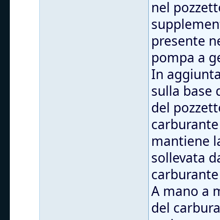
nel pozzet
supplement
presente ne
pompa a get
In aggiunta
sulla base 
del pozzett
carburante 
mantiene la
sollevata d
carburante 
A mano a ma
del carbura