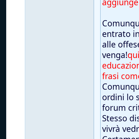
aggiunger
Comunque
entrato i
alle offe
venga!
qui
educazion
frasi com
Comunque,
ordini lo
forum cri
Stesso di
vivrà vedr