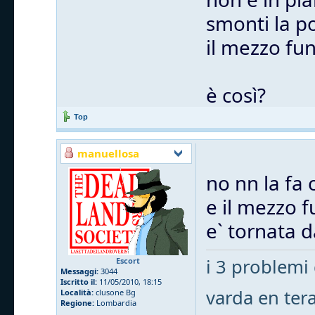
smonti la po
il mezzo fu
è così?
Top
manuellosa
no nn la fa
e il mezzo 
e` tornata d
i 3 problemi 
Escort
Messaggi:
3044
Iscritto il:
11/05/2010, 18:15
varda en ter
Località:
clusone Bg
Regione:
Lombardia