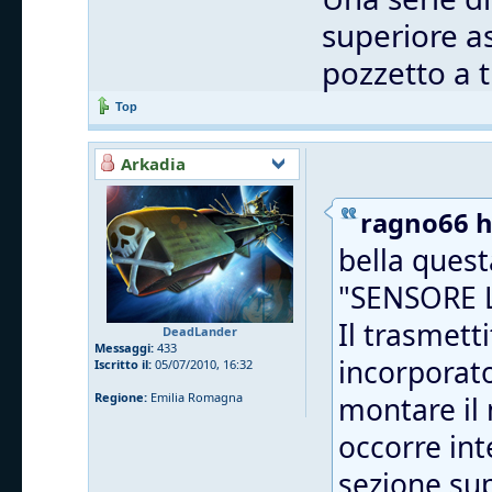
superiore as
pozzetto a 
Top
Arkadia
ragno66 ha
bella questa
"SENSORE 
Il trasmett
DeadLander
Messaggi:
433
incorporato
Iscritto il:
05/07/2010, 16:32
Regione:
Emilia Romagna
montare il
occorre int
sezione sup