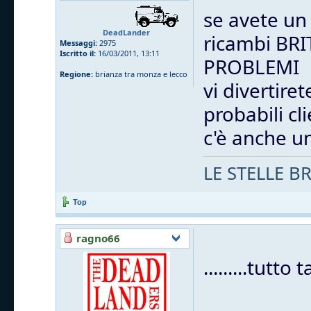
se avete un
DeadLander
ricambi BR
Messaggi:
2975
Iscritto il:
16/03/2011, 13:11
PROBLEMI
Regione:
brianza tra monza e lecco
vi divertir
probabili cli
c'è anche u
LE STELLE 
Top
ragno66
.........tutto ta