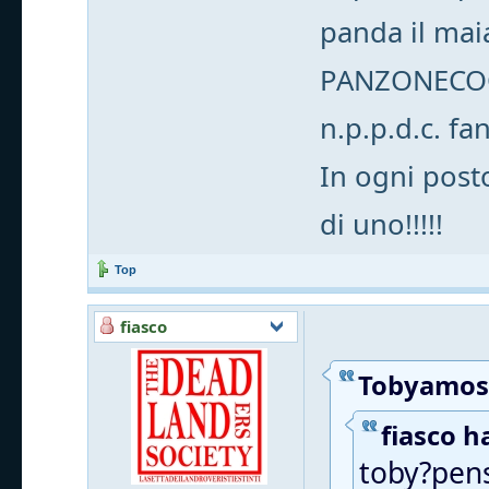
panda il mai
PANZONECO
n.p.p.d.c. fa
In ogni posto
di uno!!!!!
Top
fiasco
Tobyamos 
fiasco ha
toby?pens