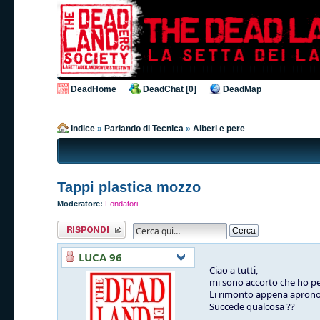
DeadHome
DeadChat [0]
DeadMap
Indice
»
Parlando di Tecnica
»
Alberi e pere
Tappi plastica mozzo
Moderatore:
Fondatori
Rispondi al
messaggio
LUCA 96
Ciao a tutti,
mi sono accorto che ho per
Li rimonto appena aprono 
Succede qualcosa ??