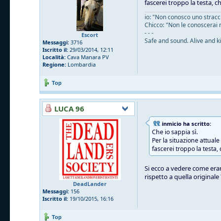
fascerei troppo la testa, c
io: "Non conosco uno straccio
Chicco: "Non le conoscerai 
- - -
Escort
Safe and sound. Alive and ki
Messaggi:
3716
Iscritto il:
29/03/2014, 12:11
Località:
Cava Manara PV
Regione:
Lombardia
Top
LUCA 96
inmicio ha scritto:
Che io sappia sì.
Per la situazione attual
fascerei troppo la testa,
Si ecco a vedere come eran
rispetto a quella originale
DeadLander
Messaggi:
156
Iscritto il:
19/10/2015, 16:16
Top