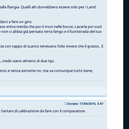
alla flangia. Quelli alti dovrebbero essere solo per i Land
arci a fare un giro.
sso entra merda che poi ti trovi nelle bocce. Lavarla poi vuol
non ci abbia già pensato terra fango e il fuoristrada del tuo
ie con tappo di scarico tenevano l'olio invece che il grasso.. E
, credo siano almeno di due tipi.
lo sterzo e senza extreme no, ma va comunque tutto bene,
Inviato: 17/04/2016, 5:47
 e l'antani di calibrazione da fare con il comparatore.