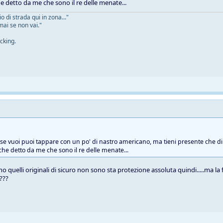
he detto da me che sono il re delle menate...
 di strada qui in zona..."
mai se non vai."
cking.
e se vuoi puoi tappare con un po' di nastro americano, ma tieni presente che di 
 che detto da me che sono il re delle menate...
o quelli originali di sicuro non sono sta protezione assoluta quindi.....ma la
 ???