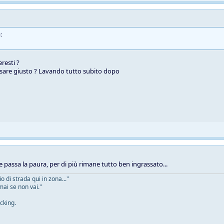
:
resti ?
sare giusto ? Lavando tutto subito dopo
e passa la paura, per di più rimane tutto ben ingrassato...
 di strada qui in zona..."
mai se non vai."
cking.