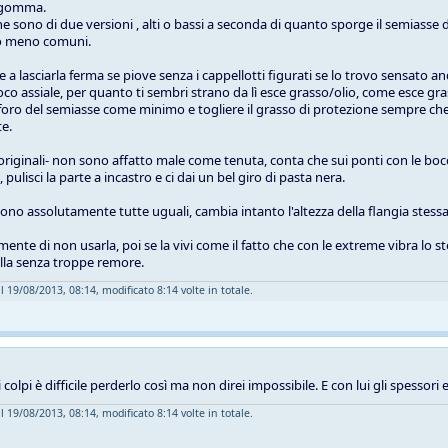
in gomma.
e sono di due versioni , alti o bassi a seconda di quanto sporge il semiasse d
no meno comuni.
a lasciarla ferma se piove senza i cappellotti figurati se lo trovo sensato and
oco assiale, per quanto ti sembri strano da lì esce grasso/olio, come esce gra
 foro del semiasse come minimo e togliere il grasso di protezione sempre che 
e.
 -originali- non sono affatto male come tenuta, conta che sui ponti con le bocc
pulisci la parte a incastro e ci dai un bel giro di pasta nera.
sono assolutamente tutte uguali, cambia intanto l'altezza della flangia stessa
amente di non usarla, poi se la vivi come il fatto che con le extreme vibra 
illa senza troppe remore.
l 19/08/2013, 08:14, modificato 8:14 volte in totale.
 colpi è difficile perderlo così ma non direi impossibile. E con lui gli spessori
l 19/08/2013, 08:14, modificato 8:14 volte in totale.