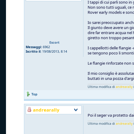
I tappi di cui parli sono 
Non sono tutti uguali, ce n
Rover early models e so
Io sarei preoccupato anche 
Il giunto deve avere un gi
dire far entrare acqua nel
giretto non troppo pesant
Escort
Messaggi:
6962
I cappellotti delle flangie
Iscritto il:
19/08/2013, 8:14
se tengono poco li smonti, 
Le flangie rinforzate non 
Il mio consiglio è assolut
buttati in una pozza d'arg
Ultima modifica di
andrearally
i
Top
andrearally
Poi il seger va protetto dai
Ultima modifica di
andrearally
i