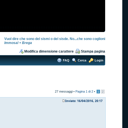
Vuol dire che sono del sismi o del sisde. No...che sono coglioni
Immosal + Brega
Modifica dimensione carattere
Stampa pagina
FAQ
Cerca
Login
27 messaggi •
Pagina
1
di
2
•
1
2
Inviato: 16/04/2016, 20:17