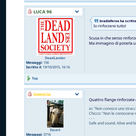
LUCA 96
bradixferox ha scritto
Io rinforzerei tutto!
Scusa in che senso rinforze
Ma immagino di poterla u
DeadLander
Messaggi:
156
Iscritto il:
19/10/2015, 16:16
Top
inmicio
Quattro flange rinforzate 
io: "Non conosco uno straccio
Chicco: "Non le conoscerai 
- - -
Safe and sound. Alive and ki
Escort
Messaggi:
3716