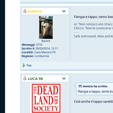
inmicio
Flangia e tappo, tanto ba
io: "Non conosco uno straccio
Chicco: "Non le conoscerai 
- - -
Safe and sound. Alive and ki
Escort
Messaggi:
3716
Iscritto il:
29/03/2014, 12:11
Località:
Cava Manara PV
Regione:
Lombardia
Top
LUCA 96
inmicio ha scritto:
Flangia e tappo, tanto b
Cioé anche il tappo sarebb