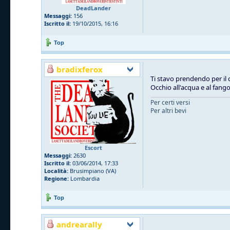
DeadLander
Messaggi:
156
Iscritto il:
19/10/2015, 16:16
Top
bradixferox
Ti stavo prendendo per il 
Occhio all'acqua e al fang
Per certi versi
Per altri bevi
Escort
Messaggi:
2630
Iscritto il:
03/06/2014, 17:33
Località:
Brusimpiano (VA)
Regione:
Lombardia
Top
andrearally