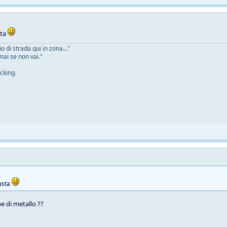
sta
 di strada qui in zona..."
mai se non vai."
cking.
asta
e di metallo ??